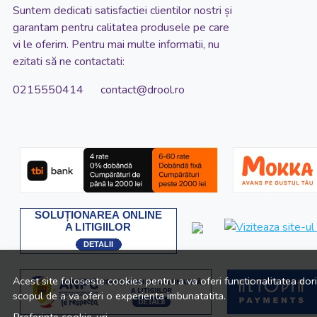
Suntem dedicati satisfactiei clientilor nostri și
garantam pentru calitatea produsele pe care
vi le oferim. Pentru mai multe informatii, nu
ezitati să ne contactati:
0215550414 contact@drool.ro
Acest site foloseste cookies pentru a va oferi functionalitatea dor
scopul de a va oferi o experienta imbunatatita.
Preferinte cookie-uri