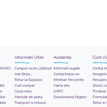
Informatii Utile
Asistenta
Cont cl
MAMICI
Cumperi acum, plătești
Informatii legale
Contul 
mai târziu...
Contacteaza-ne
Inregistr
Retur la Easybox
Intrebari frecvente
Recupera
tii
Cum cumpar
Harta site
Istoric 
te
Cosul meu
ANPC
Produse 
ilor
Metode de plata
Solutionarea litigiilor
Formular
kies
Transport si retururi
Retur in