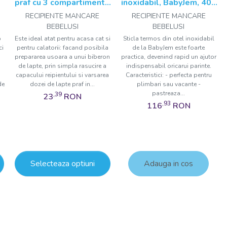
praf cu 3 compartimente
inoxidabil, BabyJem, 400
BabyJem
ml
RECIPIENTE MANCARE
RECIPIENTE MANCARE
BEBELUSI
BEBELUSI
p
Este ideal atat pentru acasa cat si
Sticla termos din otel inoxidabil
ci
pentru calatorii: facand posibila
de la BabyJem este foarte
prepararea usoara a unui biberon
practica, devenind rapid un ajutor
de lapte, prin simpla rasucire a
indispensabil oricarui parinte.
capacului reipientului si varsarea
Caracteristici: - perfecta pentru
de
dozei de lapte praf in...
plimbari sau vacante -
pastreaza...
,39
23
RON
,93
116
RON
Selecteaza optiuni
Adauga in cos