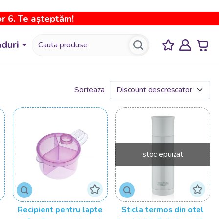
or 6. Te așteptăm!
duri
Sorteaza
stoc epuizat
Recipient pentru lapte
Sticla termos din otel