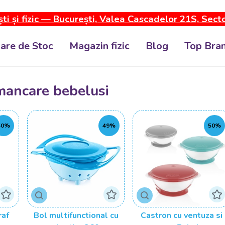
ti și fizic — București, Valea Cascadelor 21S, Sect
dare de Stoc
Magazin fizic
Blog
Top Bran
mancare bebelusi
50%
49%
50%
raf
Bol multifunctional cu
Castron cu ventuza si