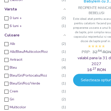
BabyJem cu 3
compartiment
RECIPIENTE MANCA
Varsta
BEBELUSI
0 luni +
Este ideal atat pentru acasa
pentru calatorii: facand po
6 luni +
prepararea usoara a unui 
de lapte, prin simpla rasu
Culoare
capacului reipientului si v
dozei de lapte praf in.
Alb
,54
Alb/Bleu/Multicolor/Roz
PRP:
32
RO
valabil pana la 31 d
Antracit
2027
Bleu
,27
16
RON
Bleu/Gri/Portocaliu/Roz
Selecteaza optiun
Bleu/Gri/Roz/Verde
Crem
Gri
Multicolor