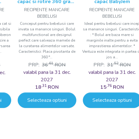
capac si rotire 360 grade
capac BabyJem
e
BabyJem Amazing Bowl
RE
RECIPIENTE MANCARE
RECIPIENTE MANCARE
BEBELUSI
BEBELUSI
 cat si
Conceput pentru bebelusii care
Ideal pentru bebelusi care ince
sibila
invata sa manance singuri. Bolul
sa manance singuri. Caracteristi
biberon
multifunctional are designul
: * Bolul are baza mare si
cire a
perfect care salveaza mamele de
marginile inalte pentru a evita
arsarea
la curatarea alimentelor varsate.
imprastierea alimentelor. *
..
Caracteristici: Placa pivotanta de
Ventuza este integrata in partea 
360 °...
jos a...
,61
,52
PRP:
36
RON
PRP:
31
RON
N
valabil pana la 31 dec.
valabil pana la 31 dec.
ec.
2027
2027
,31
,76
18
RON
15
RON
i
Selecteaza optiuni
Selecteaza optiuni