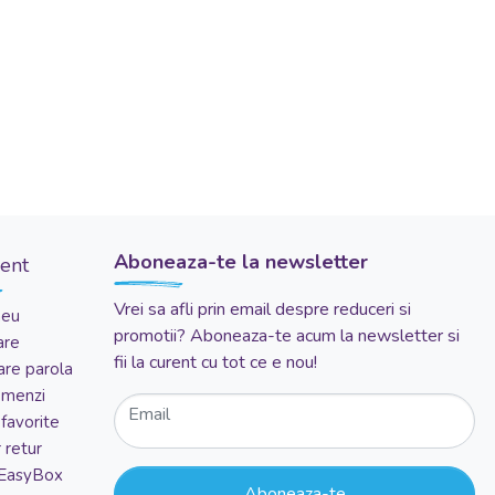
Aboneaza-te la newsletter
ient
Vrei sa afli prin email despre reduceri si
meu
promotii? Aboneaza-te acum la newsletter si
are
fii la curent cu tot ce e nou!
re parola
comenzi
Email
favorite
 retur
 EasyBox
Aboneaza-te