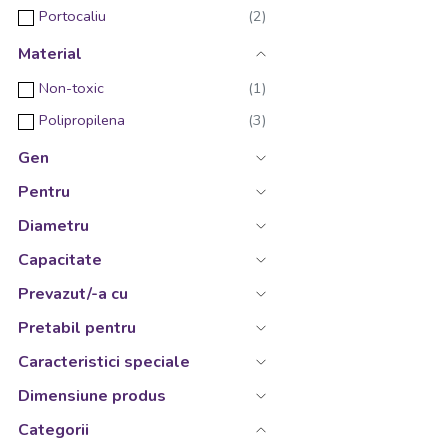
Portocaliu
Roz
Material
Turcoaz
Non-toxic
Verde
Polipropilena
Gen
Pentru
Diametru
Capacitate
Prevazut/-a cu
Pretabil pentru
Caracteristici speciale
Dimensiune produs
Categorii