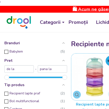
'
🛍️ Acum ne găseș
Categorii
Promoții
Lichi
Recipiente 
Branduri
BabyJem
Pret
-
Tip produs
Recipient lapte praf
Bol multifunctional
Recipient lapte p
Castron