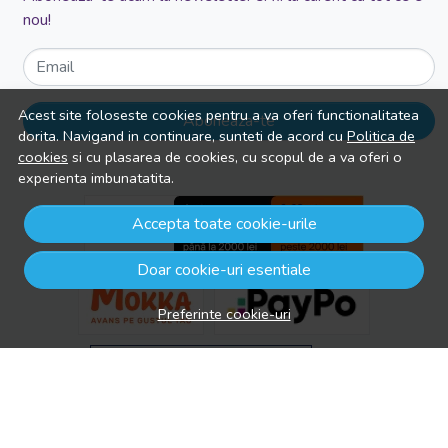
nou!
Email
Acest site foloseste cookies pentru a va oferi functionalitatea
Aboneaza-te
dorita. Navigand in continuare, sunteti de acord cu
Politica de
cookies
si cu plasarea de cookies, cu scopul de a va oferi o
experienta imbunatatita.
Accepta toate cookie-urile
Doar cookie-uri esentiale
Preferinte cookie-uri