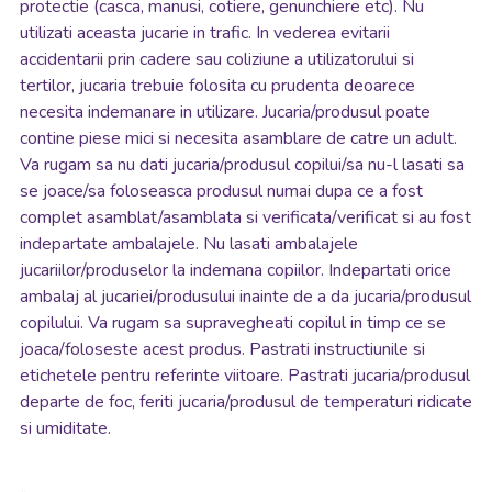
protectie (casca, manusi, cotiere, genunchiere etc). Nu
utilizati aceasta jucarie in trafic. In vederea evitarii
accidentarii prin cadere sau coliziune a utilizatorului si
tertilor, jucaria trebuie folosita cu prudenta deoarece
necesita indemanare in utilizare. Jucaria/produsul poate
contine piese mici si necesita asamblare de catre un adult.
Va rugam sa nu dati jucaria/produsul copilui/sa nu-l lasati sa
se joace/sa foloseasca produsul numai dupa ce a fost
complet asamblat/asamblata si verificata/verificat si au fost
indepartate ambalajele. Nu lasati ambalajele
jucariilor/produselor la indemana copiilor. Indepartati orice
ambalaj al jucariei/produsului inainte de a da jucaria/produsul
copilului. Va rugam sa supravegheati copilul in timp ce se
joaca/foloseste acest produs. Pastrati instructiunile si
etichetele pentru referinte viitoare. Pastrati jucaria/produsul
departe de foc, feriti jucaria/produsul de temperaturi ridicate
si umiditate.