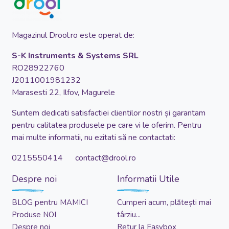
Magazinul Drool.ro este operat de:
S-K Instruments & Systems SRL
RO28922760
J2011001981232
Marasesti 22, Ilfov, Magurele
Suntem dedicati satisfactiei clientilor nostri și garantam
pentru calitatea produsele pe care vi le oferim. Pentru
mai multe informatii, nu ezitati să ne contactati:
0215550414 contact@drool.ro
Despre noi
Informatii Utile
BLOG pentru MAMICI
Cumperi acum, plătești mai
Produse NOI
târziu...
Despre noi
Retur la Easybox