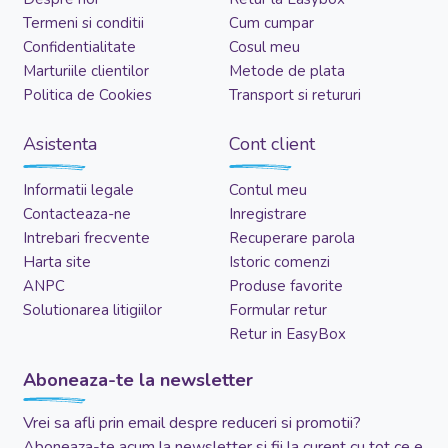
Termeni si conditii
Cum cumpar
Confidentialitate
Cosul meu
Marturiile clientilor
Metode de plata
Politica de Cookies
Transport si retururi
Asistenta
Cont client
Informatii legale
Contul meu
Contacteaza-ne
Inregistrare
Intrebari frecvente
Recuperare parola
Harta site
Istoric comenzi
ANPC
Produse favorite
Solutionarea litigiilor
Formular retur
Retur in EasyBox
Aboneaza-te la newsletter
Vrei sa afli prin email despre reduceri si promotii?
Aboneaza-te acum la newsletter si fii la curent cu tot ce e