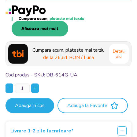
Cumpara acum,
plateste mai tarziu
Afiseaza mai mult
Cumpara acum, plateste mai tarziu
Detalii
aici
de la
26,81 RON
/ Luna
Cod produs - SKU
DB-614G-UA
−
+
Adauga in cos
Adauga la Favorite
Livrare 1-2 zile lucratoare*