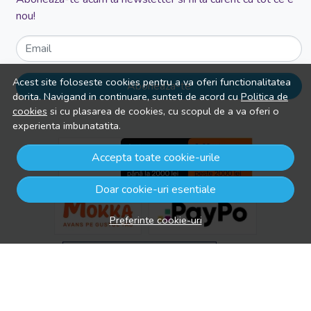
nou!
Email
Acest site foloseste cookies pentru a va oferi functionalitatea
Aboneaza-te
dorita. Navigand in continuare, sunteti de acord cu
Politica de
cookies
si cu plasarea de cookies, cu scopul de a va oferi o
experienta imbunatatita.
Accepta toate cookie-urile
Doar cookie-uri esentiale
Preferinte cookie-uri