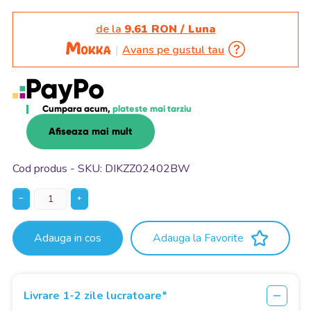
de la
9,61 RON / Luna
Avans pe gustul tau
Cumpara acum,
plateste mai tarziu
Afiseaza mai mult
Cod produs - SKU
DIKZZ02402BW
−
+
Adauga in cos
Adauga la Favorite
Livrare 1-2 zile lucratoare*