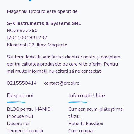
Magazinul Drool.ro este operat de:
S-K Instruments & Systems SRL
RO28922760
J2011001981232
Marasesti 22, Ilfov, Magurele
Suntem dedicati satisfactiei clientilor nostri și garantam
pentru calitatea produsele pe care vi le oferim. Pentru
mai multe informatii, nu ezitati să ne contactati:
0215550414 contact@drool.ro
Despre noi
Informatii Utile
BLOG pentru MAMICI
Cumperi acum, plătești mai
Produse NOI
târziu...
Despre noi
Retur la Easybox
Termeni si conditii
Cum cumpar