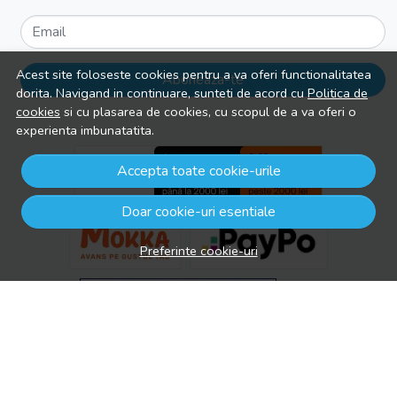
Email
Acest site foloseste cookies pentru a va oferi functionalitatea
Aboneaza-te
dorita. Navigand in continuare, sunteti de acord cu
Politica de
cookies
si cu plasarea de cookies, cu scopul de a va oferi o
experienta imbunatatita.
Accepta toate cookie-urile
Doar cookie-uri esentiale
Preferinte cookie-uri