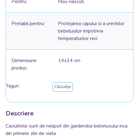
Pentru
Nou-nascuti
Pretabil pentru
Protejarea capului si a urechilor
bebelusilor impotriva
temperaturilor reci
Dimensiune
14x14 cm
produs
Taguri
Căciulițe
Descriere
Caciulitele sunt de nelipsit din garderoba bebelusului inca
din primele zile de viata.