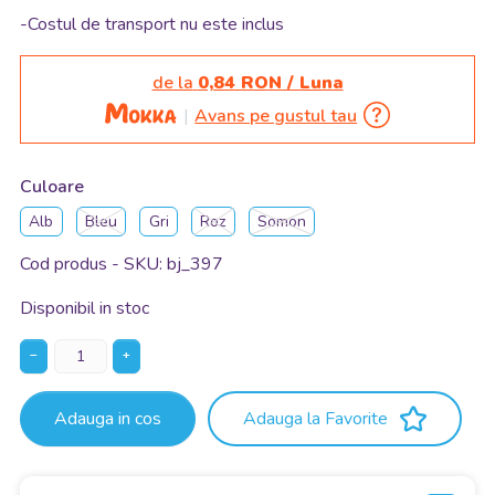
-Costul de transport nu este inclus
de la
0,84 RON / Luna
Avans pe gustul tau
Culoare
Alb
Bleu
Gri
Roz
Somon
Cod produs - SKU
bj_397
Disponibil in stoc
−
+
Adauga in cos
Adauga la Favorite