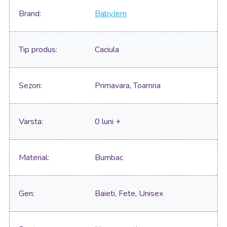
Brand
BabyJem
Tip produs
Caciula
Sezon
Primavara, Toamna
Varsta
0 luni +
Material
Bumbac
Gen
Baieti, Fete, Unisex