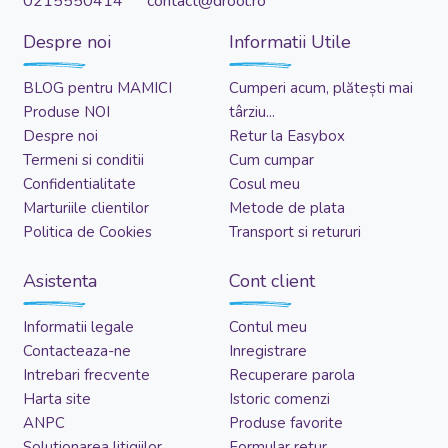
0215550414 contact@drool.ro
Despre noi
Informatii Utile
BLOG pentru MAMICI
Cumperi acum, plătești mai
Produse NOI
târziu...
Despre noi
Retur la Easybox
Termeni si conditii
Cum cumpar
Confidentialitate
Cosul meu
Marturiile clientilor
Metode de plata
Politica de Cookies
Transport si retururi
Asistenta
Cont client
Informatii legale
Contul meu
Contacteaza-ne
Inregistrare
Intrebari frecvente
Recuperare parola
Harta site
Istoric comenzi
ANPC
Produse favorite
Solutionarea litigiilor
Formular retur