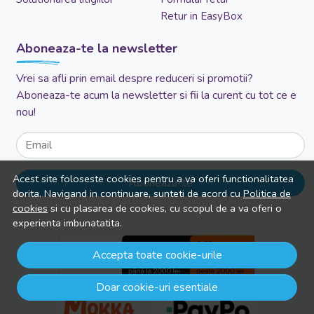
Retur in EasyBox
Aboneaza-te la newsletter
Vrei sa afli prin email despre reduceri si promotii?
Aboneaza-te acum la newsletter si fii la curent cu tot ce e
nou!
Email
Acest site foloseste cookies pentru a va oferi functionalitatea
Aboneaza-te
dorita. Navigand in continuare, sunteti de acord cu
Politica de
cookies
si cu plasarea de cookies, cu scopul de a va oferi o
experienta imbunatatita.
Accepta toate cookie-urile
Doar cookie-uri esentiale