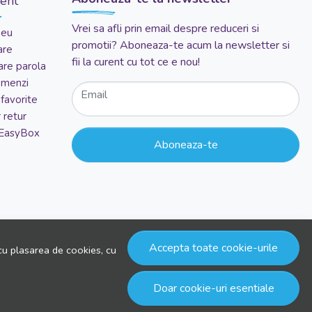
ient
Vrei sa afli prin email despre reduceri si
meu
promotii? Aboneaza-te acum la newsletter si
are
fii la curent cu tot ce e nou!
re parola
comenzi
Email
favorite
 retur
 EasyBox
Aboneaza-te
Accepta toate cookie-urile
cu plasarea de cookies, cu
Doar cookie-uri esentiale