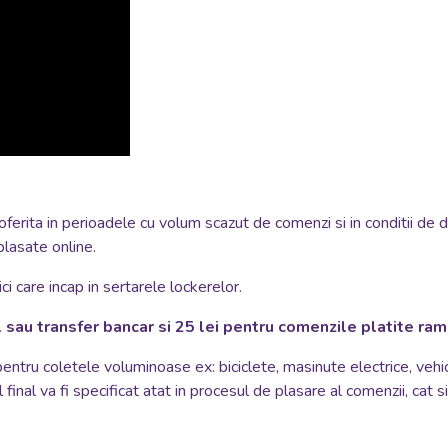
oferita in perioadele cu volum scazut de comenzi si in conditii de 
plasate online.
i care incap in sertarele lockerelor.
 sau transfer bancar si 25 lei pentru comenzile platite ra
 pentru coletele voluminoase ex: biciclete, masinute electrice, vehi
 final va fi specificat atat in procesul de plasare al comenzii, cat 