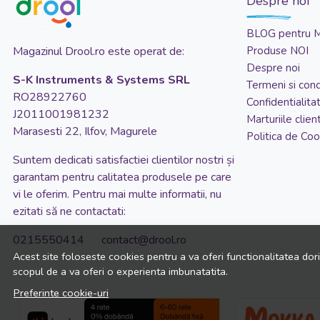
Despre noi
BLOG pentru 
Magazinul Drool.ro este operat de:
Produse NOI
Despre noi
S-K Instruments & Systems SRL
Termeni si condi
RO28922760
Confidentialita
J2011001981232
Marturiile client
Marasesti 22, Ilfov, Magurele
Politica de Coo
Suntem dedicati satisfactiei clientilor nostri și
garantam pentru calitatea produsele pe care
vi le oferim. Pentru mai multe informatii, nu
ezitati să ne contactati:
0215550414 contact@drool.ro
Acest site foloseste cookies pentru a va oferi functionalitatea dor
scopul de a va oferi o experienta imbunatatita.
Preferinte cookie-uri