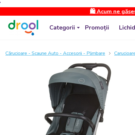
'
🛍️ Acum ne găseș
Categorii
Promoții
Lichi
Cărucioare - Scaune Auto - Accesorii - Plimbare
Carucioare