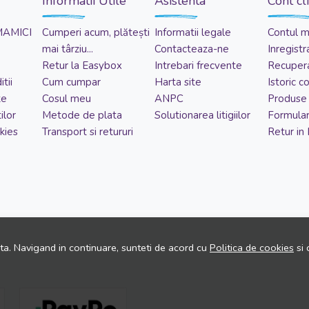
Informatii Utile
Asistenta
Cont cl
MAMICI
Cumperi acum, plătești
Informatii legale
Contul 
mai târziu...
Contacteaza-ne
Inregistr
Retur la Easybox
Intrebari frecvente
Recupera
tii
Cum cumpar
Harta site
Istoric 
te
Cosul meu
ANPC
Produse 
ilor
Metode de plata
Solutionarea litigiilor
Formular
kies
Transport si retururi
Retur in
ita. Navigand in continuare, sunteti de acord cu
Politica de cookies
si 