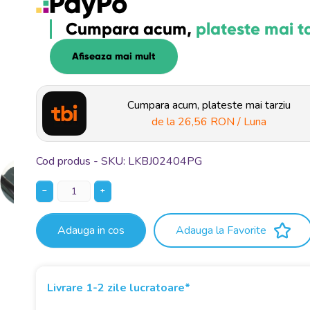
Cumpara acum,
plateste mai t
Afiseaza mai mult
Cumpara acum, plateste mai tarziu
de la
26,56 RON
/ Luna
Cod produs - SKU
LKBJ02404PG
−
+
Adauga in cos
Adauga la Favorite
Livrare 1-2 zile lucratoare*