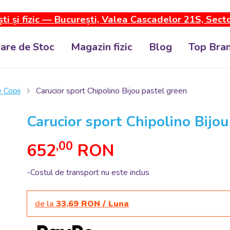
ti și fizic — București, Valea Cascadelor 21S, Sect
dare de Stoc
Magazin fizic
Blog
Top Bran
 Copii
Carucior sport Chipolino Bijou pastel green
Carucior sport Chipolino Bijou
,00
652
RON
-Costul de transport nu este inclus
de la
33,69 RON / Luna