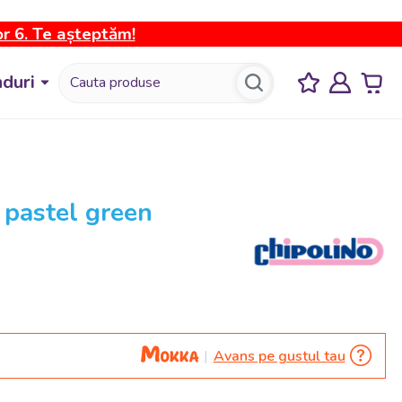
or 6. Te așteptăm!
duri
 pastel green
Avans pe gustul tau