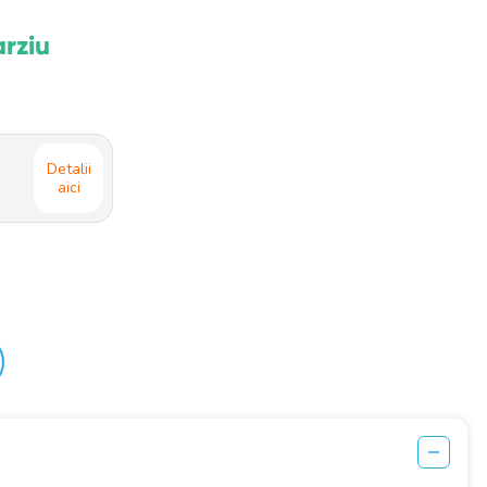
arziu
Detalii
aici