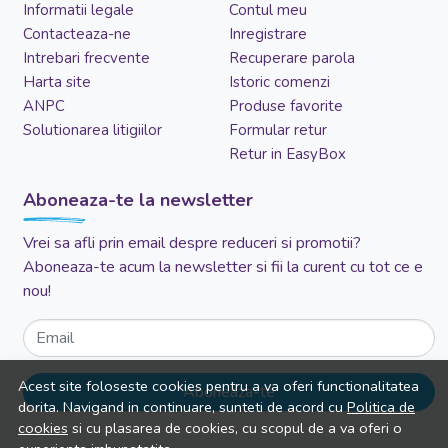
Informatii legale
Contul meu
Contacteaza-ne
Inregistrare
Intrebari frecvente
Recuperare parola
Harta site
Istoric comenzi
ANPC
Produse favorite
Solutionarea litigiilor
Formular retur
Retur in EasyBox
Aboneaza-te la newsletter
Vrei sa afli prin email despre reduceri si promotii?
Aboneaza-te acum la newsletter si fii la curent cu tot ce e
nou!
Email
Acest site foloseste cookies pentru a va oferi functionalitatea
Aboneaza-te
dorita. Navigand in continuare, sunteti de acord cu
Politica de
cookies
si cu plasarea de cookies, cu scopul de a va oferi o