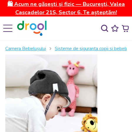
🛍️ Acum ne găsești și fizic — București, Valea
Cascadelor 21S, Sector 6. Te așteptăm!
Camera Bebelușului
Sisteme de siguranta copii si bebelusi