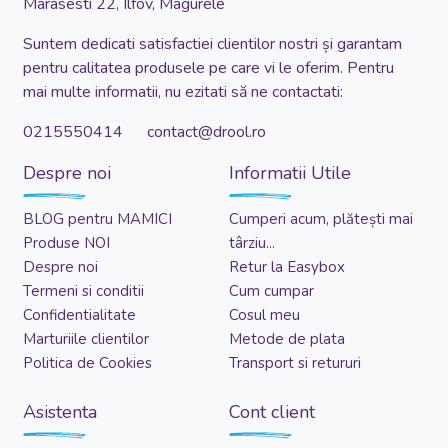
Marasesti 22, Ilfov, Magurele
Suntem dedicati satisfactiei clientilor nostri și garantam
pentru calitatea produsele pe care vi le oferim. Pentru
mai multe informatii, nu ezitati să ne contactati:
0215550414 contact@drool.ro
Despre noi
Informatii Utile
BLOG pentru MAMICI
Cumperi acum, plătești mai
Produse NOI
târziu...
Despre noi
Retur la Easybox
Termeni si conditii
Cum cumpar
Confidentialitate
Cosul meu
Marturiile clientilor
Metode de plata
Politica de Cookies
Transport si retururi
Asistenta
Cont client