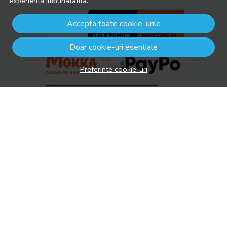
experienta imbunatatita.
Accepta toate cookie-urile
Doar cookie-uri esentiale
Preferinte cookie-uri