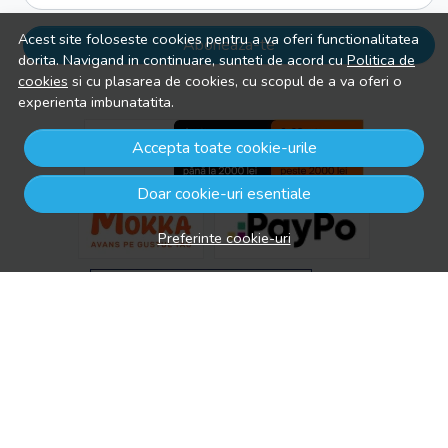
Acest site foloseste cookies pentru a va oferi functionalitatea
Aboneaza-te
dorita. Navigand in continuare, sunteti de acord cu
Politica de
cookies
si cu plasarea de cookies, cu scopul de a va oferi o
experienta imbunatatita.
Accepta toate cookie-urile
Doar cookie-uri esentiale
Preferinte cookie-uri