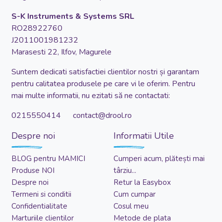
S-K Instruments & Systems SRL
RO28922760
J2011001981232
Marasesti 22, Ilfov, Magurele
Suntem dedicati satisfactiei clientilor nostri și garantam
pentru calitatea produsele pe care vi le oferim. Pentru
mai multe informatii, nu ezitati să ne contactati:
0215550414 contact@drool.ro
Despre noi
Informatii Utile
BLOG pentru MAMICI
Cumperi acum, plătești mai
Produse NOI
târziu...
Despre noi
Retur la Easybox
Termeni si conditii
Cum cumpar
Confidentialitate
Cosul meu
Marturiile clientilor
Metode de plata