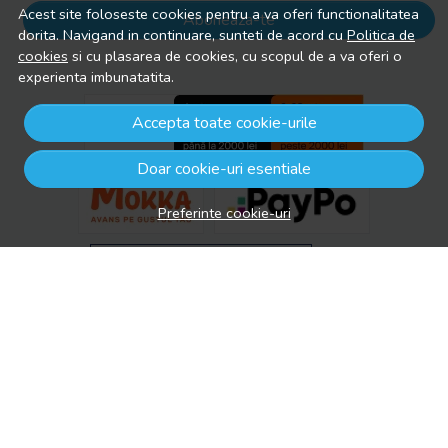
Acest site foloseste cookies pentru a va oferi functionalitatea
Aboneaza-te
dorita. Navigand in continuare, sunteti de acord cu
Politica de
cookies
si cu plasarea de cookies, cu scopul de a va oferi o
experienta imbunatatita.
Accepta toate cookie-urile
Doar cookie-uri esentiale
Preferinte cookie-uri