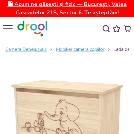
🛍️ Acum ne găsești și fizic — București, Valea
Cascadelor 21S, Sector 6. Te așteptăm!
Camera Bebelușului
Mobilier camera copiilor
Lada de d