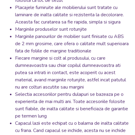
folosita ca loc de sezut
Placajele furniruite ale mobilierului sunt tratate cu
laminare de inalta calitate si rezistenta la decolorare.
Aceasta fac curatarea sa fie rapida, simpla si sigura
Marginile produselor sunt rotunjite
Marginile panourilor de mobilier sunt finisate cu ABS
de 2 mm grosime, care ofera o calitate mult superioara
fata de foliile de margine traditionale
Fiecare margine si colt al produsului, cu care
dumneavoastra sau chiar copilul dumneavoastra ati
putea sa intrati in contact, este acoperit cu acest
material, avand marginile rotunjite, astfel incat patutul
nu are colturi ascutite sau margini
Selectia accesoriilor pentru dulapuri se bazeaza pe o
experienta de mai multi ani. Toate accesoriile folosite
sunt fiabile, de inalta calitate si beneficiaza de garantie
pe termen lung
Capacul lazii este echipat cu o balama de inalta calitate
cu frana. Cand capacul se inchide, acesta nu se inchide