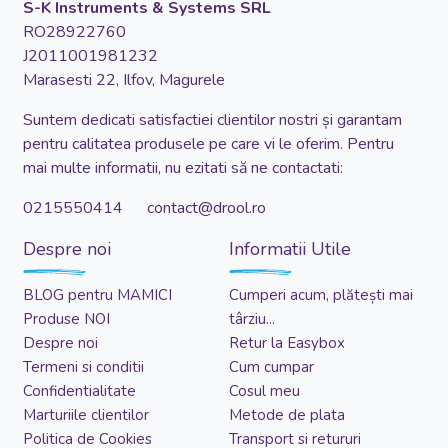
S-K Instruments & Systems SRL
RO28922760
J2011001981232
Marasesti 22, Ilfov, Magurele
Suntem dedicati satisfactiei clientilor nostri și garantam
pentru calitatea produsele pe care vi le oferim. Pentru
mai multe informatii, nu ezitati să ne contactati:
0215550414 contact@drool.ro
Despre noi
Informatii Utile
BLOG pentru MAMICI
Cumperi acum, plătești mai
Produse NOI
târziu...
Despre noi
Retur la Easybox
Termeni si conditii
Cum cumpar
Confidentialitate
Cosul meu
Marturiile clientilor
Metode de plata
Politica de Cookies
Transport si retururi