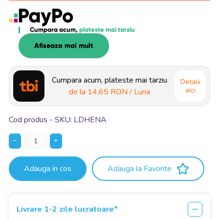
Cumpara acum,
plateste mai tarziu
Afiseaza mai mult
Cumpara acum, plateste mai tarziu
Detalii
aici
de la
14,65 RON
/ Luna
Cod produs - SKU
LDHENA
−
+
Adauga in cos
Adauga la Favorite
Livrare 1-2 zile lucratoare*