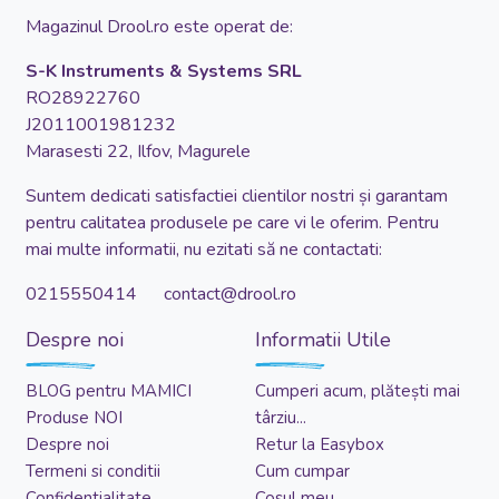
Magazinul Drool.ro este operat de:
S-K Instruments & Systems SRL
RO28922760
J2011001981232
Marasesti 22, Ilfov, Magurele
Suntem dedicati satisfactiei clientilor nostri și garantam
pentru calitatea produsele pe care vi le oferim. Pentru
mai multe informatii, nu ezitati să ne contactati:
0215550414 contact@drool.ro
Despre noi
Informatii Utile
BLOG pentru MAMICI
Cumperi acum, plătești mai
Produse NOI
târziu...
Despre noi
Retur la Easybox
Termeni si conditii
Cum cumpar
Confidentialitate
Cosul meu