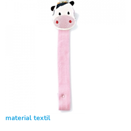
Lantisor BabyJem pentru suzeta din
material textil