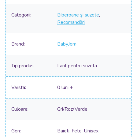
Categorii
Biberoane şi suzete
,
Recomandări
Brand
BabyJem
Tip produs
Lant pentru suzeta
Varsta
0 luni +
Culoare
Gri/Roz/Verde
Gen
Baieti, Fete, Unisex