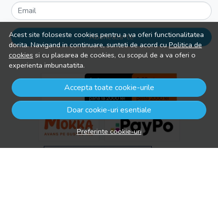
Email
Acest site foloseste cookies pentru a va oferi functionalitatea
Aboneaza-te
dorita. Navigand in continuare, sunteti de acord cu
Politica de
cookies
si cu plasarea de cookies, cu scopul de a va oferi o
experienta imbunatatita.
Accepta toate cookie-urile
Doar cookie-uri esentiale
Preferinte cookie-uri