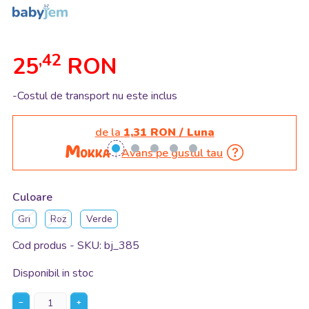
,42
25
RON
-Costul de transport nu este inclus
de la
1,31 RON / Luna
Avans pe gustul tau
Culoare
Gri
Roz
Verde
Cod produs - SKU
bj_385
Disponibil in stoc
−
+