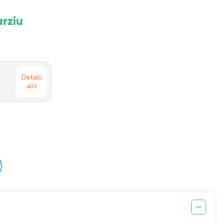
arziu
Detalii
aici