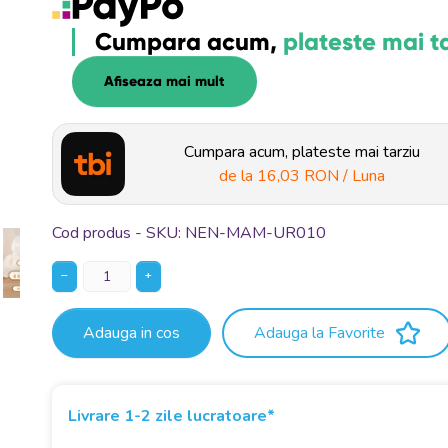
Cumpara acum,
plateste mai t
Afiseaza mai mult
Cumpara acum, plateste mai tarziu
de la
16,03 RON
/ Luna
Cod produs - SKU
NEN-MAM-UR010
−
+
Adauga in cos
Adauga la Favorite
Livrare 1-2 zile lucratoare*