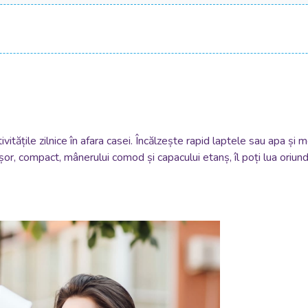
activitățile zilnice în afara casei. Încălzește rapid laptele sau apa 
u ușor, compact, mânerului comod și capacului etanș, îl poți lua ori