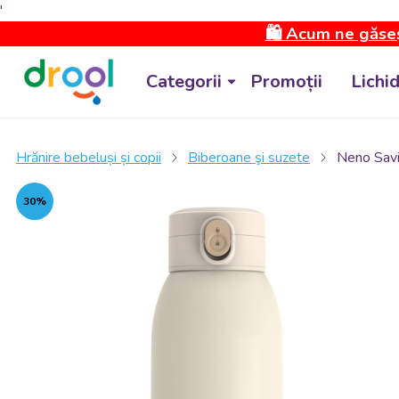
'
🛍️ Acum ne găseș
Categorii
Promoții
Lichi
Hrănire bebeluși și copii
Biberoane şi suzete
Neno Savia
30%