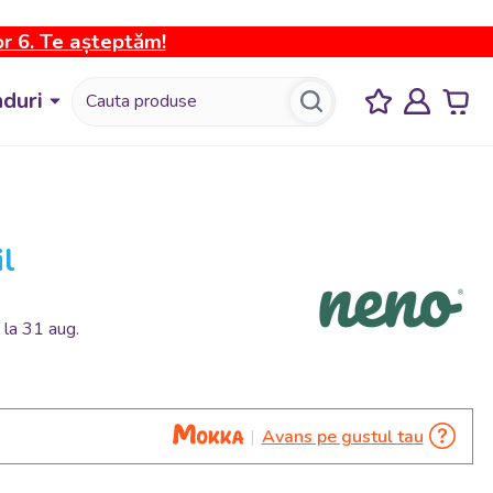
or 6. Te așteptăm!
duri
il
 la 31 aug.
Avans pe gustul tau