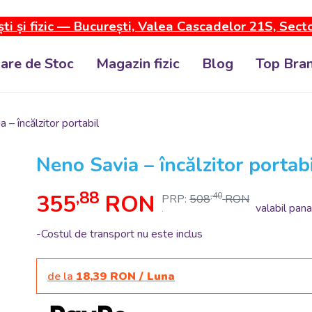
ti și fizic — București, Valea Cascadelor 21S, Sect
dare de Stoc
Magazin fizic
Blog
Top Bran
 – încălzitor portabil
Neno Savia – încălzitor portab
,88
355
RON
,40
PRP:
508
RON
valabil pana
.
-Costul de transport nu este inclus
de la
18,39 RON / Luna