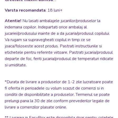
Varsta recomandata
: 18 luni+
Atentie!
Nu lasati ambalajele jucariilor/produselor la
indemana copiilor. Indepartati orice ambalaj al
jucariei/produsului inainte de a da jucaria/produsul copilului.
Va rugam sa supravegheati copilul in timp ce se
joaca/foloseste acest produs. Pastrati instructiunile si
etichetele pentru referinte viitoare. Pastrati jucaria/produsul
departe de foc, feriti jucaria/produsul de temperaturi ridicate
si umiditate.
*
Durata de livrare a produselor de 1-2 zile lucratoare poate
fi oferita in perioadele cu volum scazut de comenzi si in
conditii de disponibilitate a produselor. Termenul se poate
prelungi pana la 30 de zile conform prevederilor legale de
livrare a comenzilor plasate online.
**
Livrarea in EasyBox este disponibila doar pentru coletele