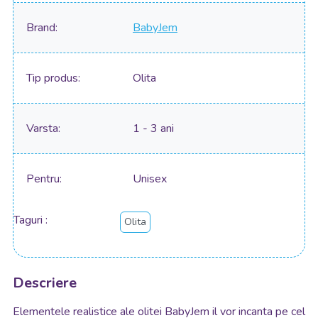
Brand
BabyJem
Tip produs
Olita
Varsta
1 - 3 ani
Pentru
Unisex
Taguri
Olita
Descriere
Elementele realistice ale olitei BabyJem il vor incanta pe cel