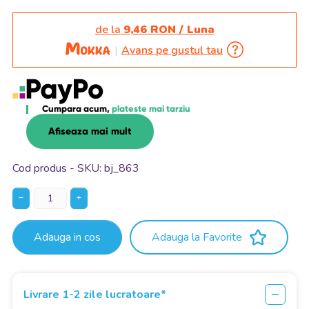
de la
9,46 RON / Luna
Avans pe gustul tau
Cumpara acum,
plateste mai tarziu
Afiseaza mai mult
Cod produs - SKU
bj_863
−
+
Adauga in cos
Adauga la Favorite
Livrare 1-2 zile lucratoare*