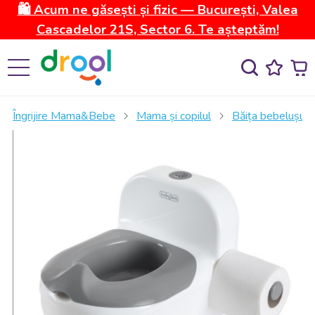
🛍️ Acum ne găsești și fizic — București, Valea
Cascadelor 21S, Sector 6. Te așteptăm!
Îngrijire Mama&Bebe
Mama și copilul
Băița bebelușulu