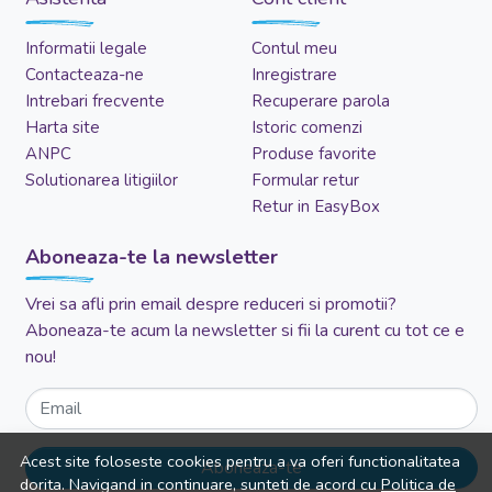
Informatii legale
Contul meu
Contacteaza-ne
Inregistrare
Intrebari frecvente
Recuperare parola
Harta site
Istoric comenzi
ANPC
Produse favorite
Solutionarea litigiilor
Formular retur
Retur in EasyBox
Aboneaza-te la newsletter
Vrei sa afli prin email despre reduceri si promotii?
Aboneaza-te acum la newsletter si fii la curent cu tot ce e
nou!
Email
Acest site foloseste cookies pentru a va oferi functionalitatea
Aboneaza-te
dorita. Navigand in continuare, sunteti de acord cu
Politica de