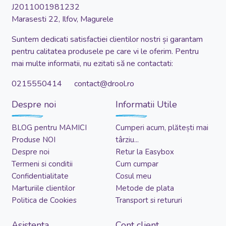
J2011001981232
Marasesti 22, Ilfov, Magurele
Suntem dedicati satisfactiei clientilor nostri și garantam
pentru calitatea produsele pe care vi le oferim. Pentru
mai multe informatii, nu ezitati să ne contactati:
0215550414 contact@drool.ro
Despre noi
Informatii Utile
BLOG pentru MAMICI
Cumperi acum, plătești mai
Produse NOI
târziu...
Despre noi
Retur la Easybox
Termeni si conditii
Cum cumpar
Confidentialitate
Cosul meu
Marturiile clientilor
Metode de plata
Politica de Cookies
Transport si retururi
Asistenta
Cont client