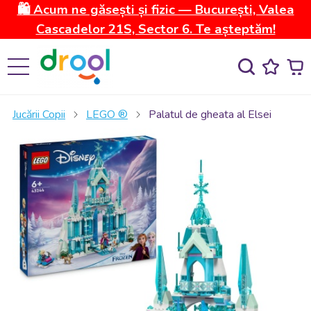
🛍️ Acum ne găsești și fizic — București, Valea
Cascadelor 21S, Sector 6. Te așteptăm!
Jucării Copii
LEGO ®
Palatul de gheata al Elsei