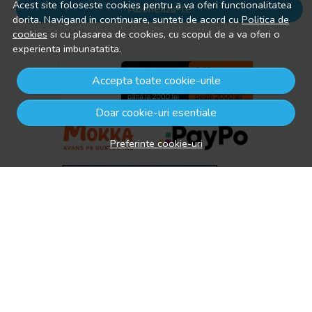
Acest site foloseste cookies pentru a va oferi functionalitatea
Aboneaza-te
dorita. Navigand in continuare, sunteti de acord cu
Politica de
cookies
si cu plasarea de cookies, cu scopul de a va oferi o
experienta imbunatatita.
Accepta toate cookie-urile
Doar cookie-uri esentiale
Preferinte cookie-uri