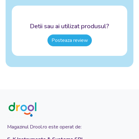
Detii sau ai utilizat produsul?
Posteaza review
Magazinul Drool.ro este operat de: