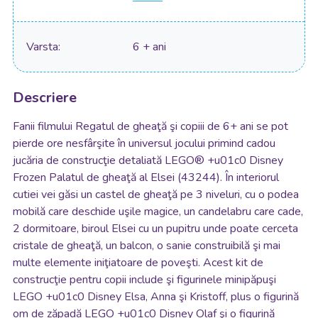
Varsta
6 + ani
Descriere
Fanii filmului Regatul de gheaţă şi copiii de 6+ ani se pot
pierde ore nesfârşite în universul jocului primind cadou
jucăria de construcţie detaliată LEGO® +u01c0 Disney
Frozen Palatul de gheaţă al Elsei (43244). În interiorul
cutiei vei găsi un castel de gheaţă pe 3 niveluri, cu o podea
mobilă care deschide uşile magice, un candelabru care cade,
2 dormitoare, biroul Elsei cu un pupitru unde poate cerceta
cristale de gheaţă, un balcon, o sanie construibilă şi mai
multe elemente iniţiatoare de poveşti. Acest kit de
construcţie pentru copii include şi figurinele minipăpuşi
LEGO +u01c0 Disney Elsa, Anna şi Kristoff, plus o figurină
om de zăpadă LEGO +u01c0 Disney Olaf şi o figurină