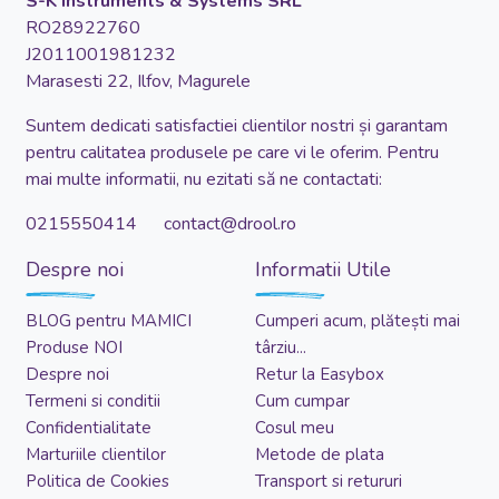
S-K Instruments & Systems SRL
RO28922760
J2011001981232
Marasesti 22, Ilfov, Magurele
Suntem dedicati satisfactiei clientilor nostri și garantam
pentru calitatea produsele pe care vi le oferim. Pentru
mai multe informatii, nu ezitati să ne contactati:
0215550414 contact@drool.ro
Despre noi
Informatii Utile
BLOG pentru MAMICI
Cumperi acum, plătești mai
Produse NOI
târziu...
Despre noi
Retur la Easybox
Termeni si conditii
Cum cumpar
Confidentialitate
Cosul meu
Marturiile clientilor
Metode de plata
Politica de Cookies
Transport si retururi