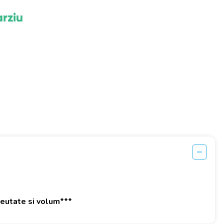
arziu
greutate si volum***