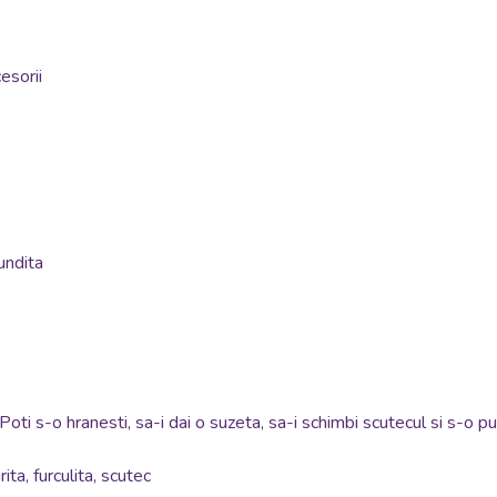
esorii
undita
Poti s-o hranesti, sa-i dai o suzeta, sa-i schimbi scutecul si s-o pu
ita, furculita, scutec