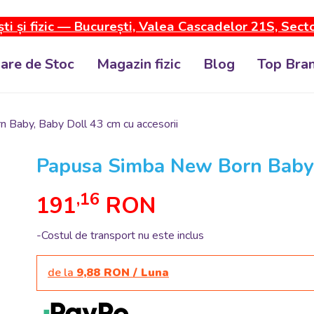
ti și fizic — București, Valea Cascadelor 21S, Sect
dare de Stoc
Magazin fizic
Blog
Top Bran
Baby, Baby Doll 43 cm cu accesorii
Papusa Simba New Born Baby, 
,16
191
RON
-Costul de transport nu este inclus
de la
9,88 RON / Luna