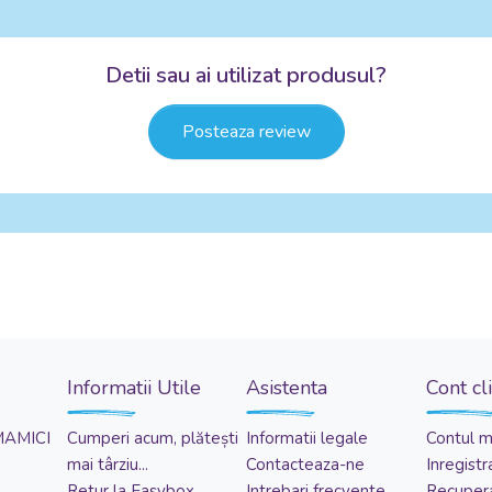
Detii sau ai utilizat produsul?
Posteaza review
Informatii Utile
Asistenta
Cont cl
MAMICI
Cumperi acum, plătești
Informatii legale
Contul 
mai târziu...
Contacteaza-ne
Inregistr
Retur la Easybox
Intrebari frecvente
Recupera