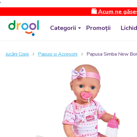
'
🛍️ Acum ne găseș
Categorii
Promoții
Lichi
Jucării Copii
Papusi si Accesorii
Papusa Simba New Born 