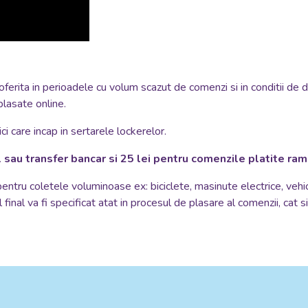
oferita in perioadele cu volum scazut de comenzi si in conditii de 
plasate online.
i care incap in sertarele lockerelor.
 sau transfer bancar si 25 lei pentru comenzile platite ra
 pentru coletele voluminoase ex: biciclete, masinute electrice, vehi
 final va fi specificat atat in procesul de plasare al comenzii, cat 