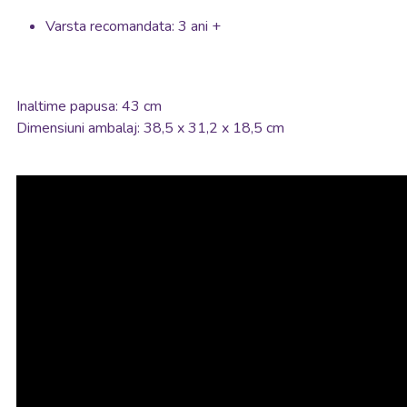
Varsta recomandata: 3 ani +
Inaltime papusa: 43 cm
Dimensiuni ambalaj: 38,5 x 31,2 x 18,5 cm