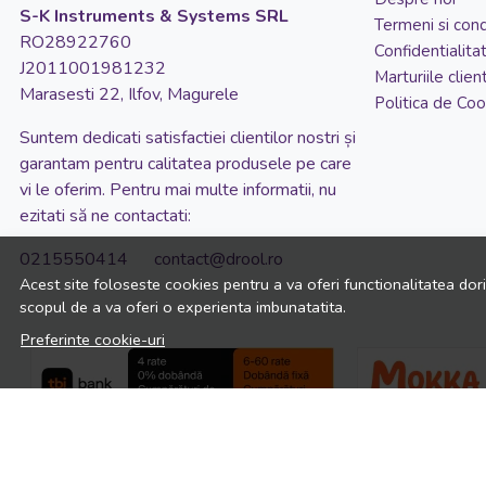
S-K Instruments & Systems SRL
Termeni si condi
RO28922760
Confidentialita
J2011001981232
Marturiile client
Marasesti 22, Ilfov, Magurele
Politica de Coo
Suntem dedicati satisfactiei clientilor nostri și
garantam pentru calitatea produsele pe care
vi le oferim. Pentru mai multe informatii, nu
ezitati să ne contactati:
0215550414 contact@drool.ro
Acest site foloseste cookies pentru a va oferi functionalitatea dor
scopul de a va oferi o experienta imbunatatita.
Preferinte cookie-uri