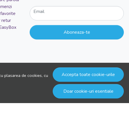
comenzi
Email
favorite
 retur
 EasyBox
Aboneaza-te
Accepta toate cookie-urile
cu plasarea de cookies, cu
Doar cookie-uri esentiale