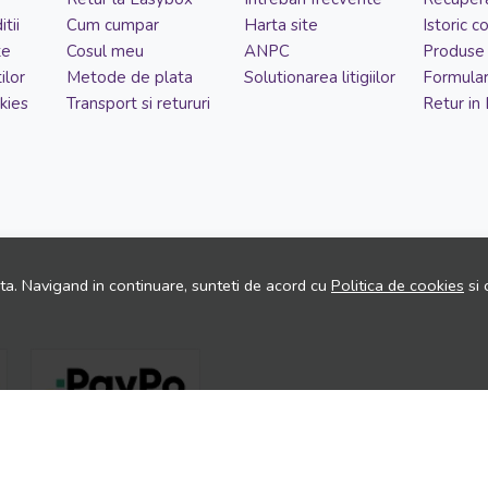
tii
Cum cumpar
Harta site
Istoric 
te
Cosul meu
ANPC
Produse 
ilor
Metode de plata
Solutionarea litigiilor
Formular
kies
Transport si retururi
Retur in
ita. Navigand in continuare, sunteti de acord cu
Politica de cookies
si 