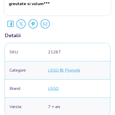
greutate si volum***
Detalii
SKU
21267
Categorii
LEGO ®
,
Promotii
Brand
LEGO
Varsta
7 + ani