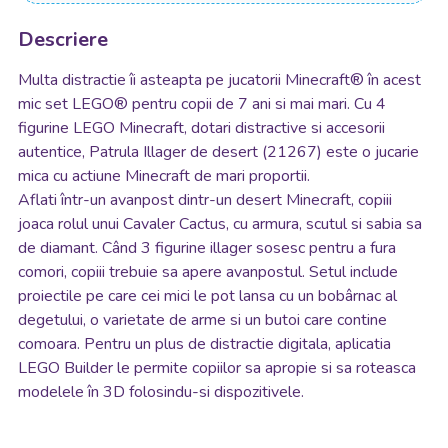
Descriere
Multa distractie îi asteapta pe jucatorii Minecraft® în acest
mic set LEGO® pentru copii de 7 ani si mai mari. Cu 4
figurine LEGO Minecraft, dotari distractive si accesorii
autentice, Patrula Illager de desert (21267) este o jucarie
mica cu actiune Minecraft de mari proportii.
Aflati într-un avanpost dintr-un desert Minecraft, copiii
joaca rolul unui Cavaler Cactus, cu armura, scutul si sabia sa
de diamant. Când 3 figurine illager sosesc pentru a fura
comori, copiii trebuie sa apere avanpostul. Setul include
proiectile pe care cei mici le pot lansa cu un bobârnac al
degetului, o varietate de arme si un butoi care contine
comoara. Pentru un plus de distractie digitala, aplicatia
LEGO Builder le permite copiilor sa apropie si sa roteasca
modelele în 3D folosindu-si dispozitivele.