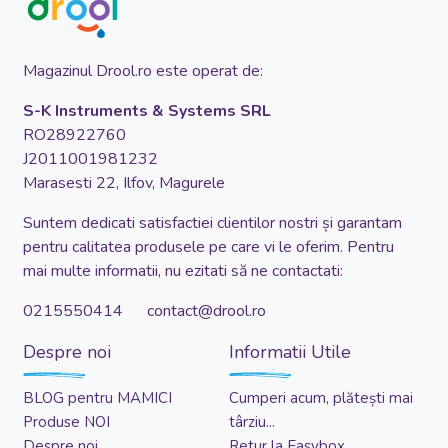
Magazinul Drool.ro este operat de:
S-K Instruments & Systems SRL
RO28922760
J2011001981232
Marasesti 22, Ilfov, Magurele
Suntem dedicati satisfactiei clientilor nostri și garantam
pentru calitatea produsele pe care vi le oferim. Pentru
mai multe informatii, nu ezitati să ne contactati:
0215550414 contact@drool.ro
Despre noi
Informatii Utile
BLOG pentru MAMICI
Cumperi acum, plătești mai
Produse NOI
târziu...
Despre noi
Retur la Easybox