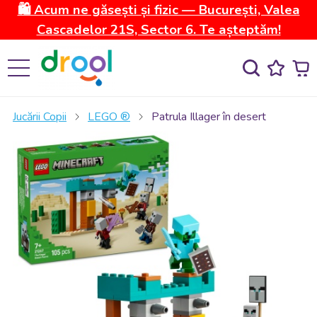
🛍️ Acum ne găsești și fizic — București, Valea
Cascadelor 21S, Sector 6. Te așteptăm!
Jucării Copii
LEGO ®
Patrula Illager în desert