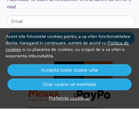
nou!
Email
Acest site foloseste cookies pentru a va oferi functionalitatea
Aboneaza-te
dorita. Navigand in continuare, sunteti de acord cu
Politica de
cookies
si cu plasarea de cookies, cu scopul de a va oferi o
experienta imbunatatita.
Accepta toate cookie-urile
Doar cookie-uri esentiale
Preferinte cookie-uri