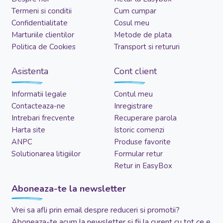
Termeni si conditii
Cum cumpar
Confidentialitate
Cosul meu
Marturiile clientilor
Metode de plata
Politica de Cookies
Transport si retururi
Asistenta
Cont client
Informatii legale
Contul meu
Contacteaza-ne
Inregistrare
Intrebari frecvente
Recuperare parola
Harta site
Istoric comenzi
ANPC
Produse favorite
Solutionarea litigiilor
Formular retur
Retur in EasyBox
Aboneaza-te la newsletter
Vrei sa afli prin email despre reduceri si promotii?
Aboneaza-te acum la newsletter si fii la curent cu tot ce e