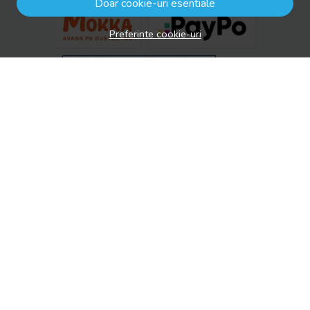
Doar cookie-uri esentiale
Preferinte cookie-uri
© drool.ro 2026