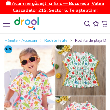
🛍️ Acum ne găsești și fizic — București, Valea
Cascadelor 21S, Sector 6. Te așteptăm!
Hăinuțe - Accesorii
Rochite fetite
Rochita de plaja Dro
34%