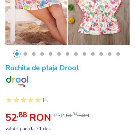
Rochita de plaja Drool
[1]
,88
52
RON
,34
PRP:
81
RON
.
valabil pana la 31 dec.