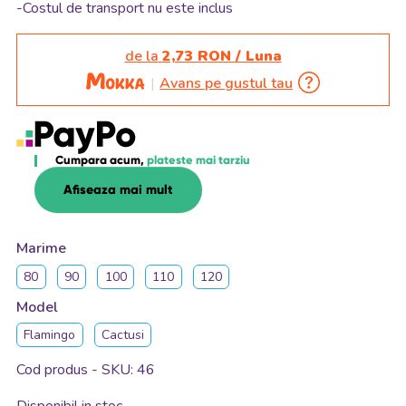
-Costul de transport nu este inclus
de la
2,73 RON / Luna
Avans pe gustul tau
Cumpara acum,
plateste mai tarziu
Afiseaza mai mult
Marime
80
90
100
110
120
Model
Flamingo
Cactusi
Cod produs - SKU
46