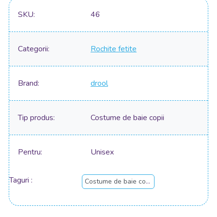
SKU
46
Categorii
Rochite fetite
Brand
drool
Tip produs
Costume de baie copii
Pentru
Unisex
Taguri
Costume de baie copii