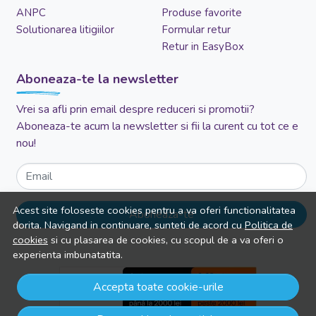
ANPC
Produse favorite
Solutionarea litigiilor
Formular retur
Retur in EasyBox
Aboneaza-te la newsletter
Vrei sa afli prin email despre reduceri si promotii?
Aboneaza-te acum la newsletter si fii la curent cu tot ce e
nou!
Email
Acest site foloseste cookies pentru a va oferi functionalitatea
Aboneaza-te
dorita. Navigand in continuare, sunteti de acord cu
Politica de
cookies
si cu plasarea de cookies, cu scopul de a va oferi o
experienta imbunatatita.
Accepta toate cookie-urile