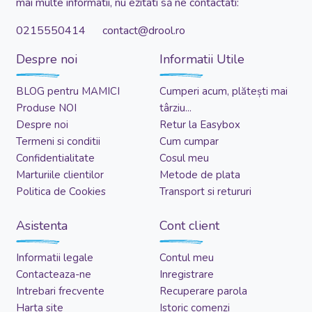
mai multe informatii, nu ezitati să ne contactati:
0215550414 contact@drool.ro
Despre noi
Informatii Utile
BLOG pentru MAMICI
Cumperi acum, plătești mai
Produse NOI
târziu...
Despre noi
Retur la Easybox
Termeni si conditii
Cum cumpar
Confidentialitate
Cosul meu
Marturiile clientilor
Metode de plata
Politica de Cookies
Transport si retururi
Asistenta
Cont client
Informatii legale
Contul meu
Contacteaza-ne
Inregistrare
Intrebari frecvente
Recuperare parola
Harta site
Istoric comenzi