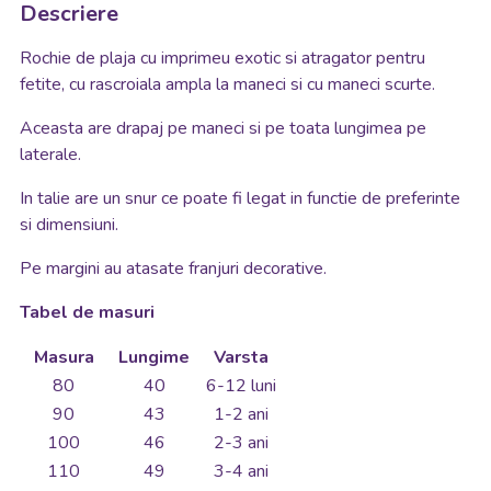
Descriere
Rochie de plaja cu imprimeu exotic si atragator pentru
fetite, cu rascroiala ampla la maneci si cu maneci scurte.
Aceasta are drapaj pe maneci si pe toata lungimea pe
laterale.
In talie are un snur ce poate fi legat in functie de preferinte
si dimensiuni.
Pe margini au atasate franjuri decorative.
Tabel de masuri
Masura
Lungime
Varsta
80
40
6-12 luni
90
43
1-2 ani
100
46
2-3 ani
110
49
3-4 ani