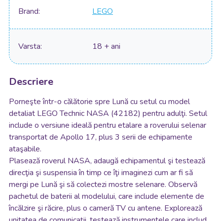
Brand
LEGO
Varsta
18 + ani
Descriere
Porneşte într-o călătorie spre Lună cu setul cu model
detaliat LEGO Technic NASA (42182) pentru adulţi. Setul
include o versiune ideală pentru etalare a roverului selenar
transportat de Apollo 17, plus 3 serii de echipamente
ataşabile.
Plasează roverul NASA, adaugă echipamentul şi testează
direcţia şi suspensia în timp ce îţi imaginezi cum ar fi să
mergi pe Lună şi să colectezi mostre selenare. Observă
pachetul de baterii al modelului, care include elemente de
încălzire şi răcire, plus o cameră TV cu antene. Explorează
unitatea de comunicaţii, testează instrumentele care includ