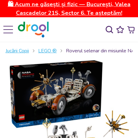
🛍️ Acum ne găsești și fizic — București, Valea
Cascadelor 21S, Sector 6. Te așteptăm!
Jucării Copii
LEGO ®
Roverul selenar din misiunile NA