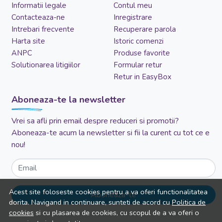
Informatii legale
Contul meu
Contacteaza-ne
Inregistrare
Intrebari frecvente
Recuperare parola
Harta site
Istoric comenzi
ANPC
Produse favorite
Solutionarea litigiilor
Formular retur
Retur in EasyBox
Aboneaza-te la newsletter
Vrei sa afli prin email despre reduceri si promotii?
Aboneaza-te acum la newsletter si fii la curent cu tot ce e
nou!
Email
Acest site foloseste cookies pentru a va oferi functionalitatea
Aboneaza-te
dorita. Navigand in continuare, sunteti de acord cu
Politica de
cookies
si cu plasarea de cookies, cu scopul de a va oferi o