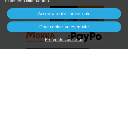
experienta imbunatatita.
Accepta toate cookie-urile
Doar cookie-uri esentiale
Preferinte cookie-uri