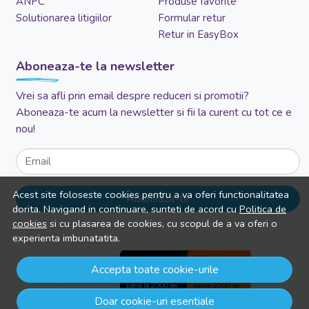
ANPC
Produse favorite
Solutionarea litigiilor
Formular retur
Retur in EasyBox
Aboneaza-te la newsletter
Vrei sa afli prin email despre reduceri si promotii?
Aboneaza-te acum la newsletter si fii la curent cu tot ce e
nou!
Email
Acest site foloseste cookies pentru a va oferi functionalitatea
Aboneaza-te
dorita. Navigand in continuare, sunteti de acord cu
Politica de
cookies
si cu plasarea de cookies, cu scopul de a va oferi o
experienta imbunatatita.
Accepta toate cookie-urile
Doar cookie-uri esentiale