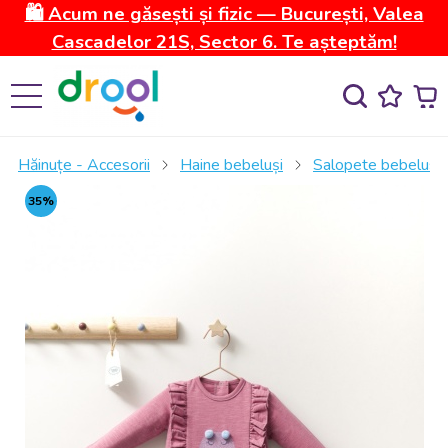
🛍️ Acum ne găsești și fizic — București, Valea
Cascadelor 21S, Sector 6. Te așteptăm!
Hăinuțe - Accesorii
Haine bebeluși
Salopete bebelusi
35%