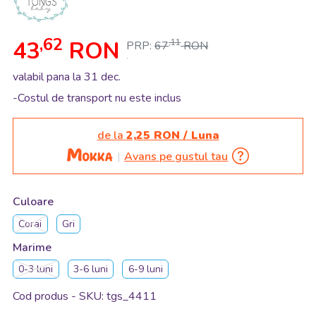
,62
43
RON
,11
PRP:
67
RON
.
valabil pana la 31 dec.
-Costul de transport nu este inclus
de la
2,25 RON / Luna
Avans pe gustul tau
Culoare
Corai
Gri
Marime
0-3 luni
3-6 luni
6-9 luni
Cod produs - SKU
tgs_4411