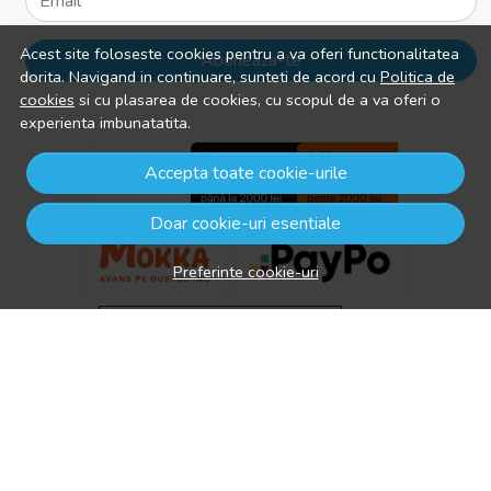
Email
Acest site foloseste cookies pentru a va oferi functionalitatea
Aboneaza-te
dorita. Navigand in continuare, sunteti de acord cu
Politica de
cookies
si cu plasarea de cookies, cu scopul de a va oferi o
experienta imbunatatita.
Accepta toate cookie-urile
Doar cookie-uri esentiale
Preferinte cookie-uri