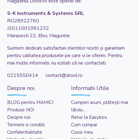
Magazinul Drool.ro este operat de:
S-K Instruments & Systems SRL
RO28922760
J2011001981232
Marasesti 22, Ilfov, Magurele
Suntem dedicati satisfactiei clientilor nostri și garantam
pentru calitatea produsele pe care vi le oferim. Pentru
mai multe informatii, nu ezitati să ne contactati:
0215550414 contact@drool.ro
Despre noi
Informatii Utile
BLOG pentru MAMICI
Cumperi acum, plătești mai
Produse NOI
târziu...
Despre noi
Retur la Easybox
Termeni si conditii
Cum cumpar
Confidentialitate
Cosul meu