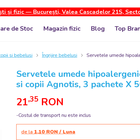
ti și fizic — București, Valea Cascadelor 21S, Sect
dare de Stoc
Magazin fizic
Blog
Top Bran
 copii si bebelusi
Îngrijire bebelusi
Servetele umede hipoaler
Servetele umede hipoalergeni
si copii Agnotis, 3 pachete X 
,35
21
RON
-Costul de transport nu este inclus
de la
1,10 RON / Luna