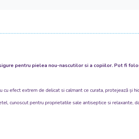
ure pentru pielea nou-nascutilor si a copiilor. Pot fi folos
ău
cu efect extrem de delicat si calmant ce curata, protejează și hi
el, cunoscut pentru proprietatile sale antiseptice si relaxante, dar