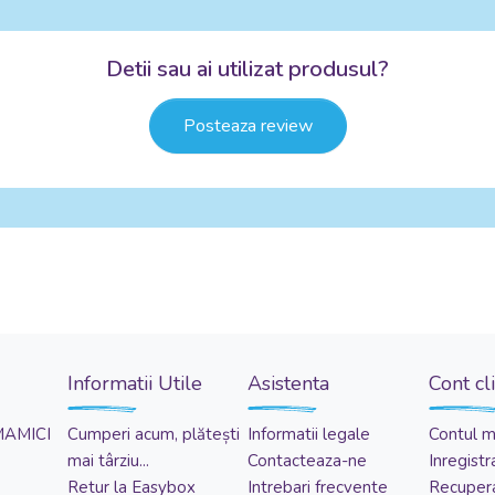
Detii sau ai utilizat produsul?
Posteaza review
Informatii Utile
Asistenta
Cont cl
MAMICI
Cumperi acum, plătești
Informatii legale
Contul 
mai târziu...
Contacteaza-ne
Inregistr
Retur la Easybox
Intrebari frecvente
Recupera