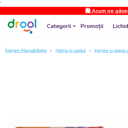
'
🛍️ Acum ne găseș
Categorii
Promoții
Lichi
Îngrijire Mama&Bebe
Mama și copilul
Ingrijire si igiena