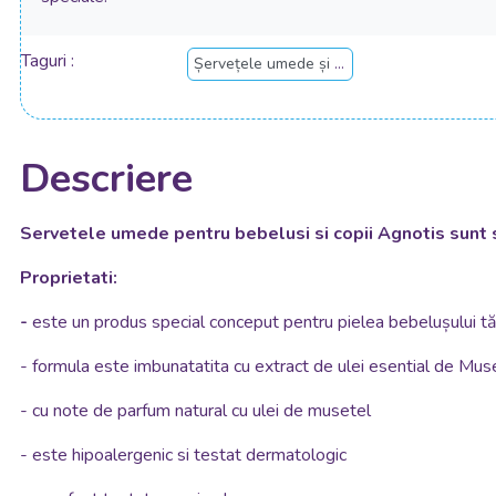
Taguri
Șervețele umede și produse de dezinfectat
Descriere
Servetele umede pentru bebelusi si copii Agnotis sunt sig
Proprietati:
-
este un produs special conceput pentru pielea bebelușului t
- formula este imbunatatita cu extract de ulei esential de Muset
- cu note de parfum natural cu ulei de musetel
- este hipoalergenic si testat dermatologic