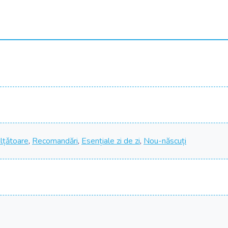
alțǎtoare
,
Recomandări
,
Esențiale zi de zi
,
Nou-născuți