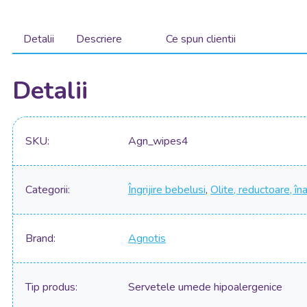
Detalii
Descriere
Ce spun clientii
Detalii
SKU
Agn_wipes4
Categorii
Îngrijire bebelusi
,
Olite, reductoare, în
Brand
Agnotis
Tip produs
Servetele umede hipoalergenice