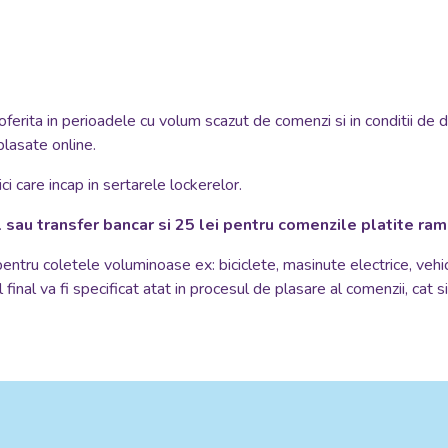
oferita in perioadele cu volum scazut de comenzi si in conditii de 
plasate online.
i care incap in sertarele lockerelor.
 sau transfer bancar si 25 lei pentru comenzile platite ra
 pentru coletele voluminoase ex: biciclete, masinute electrice, vehi
 final va fi specificat atat in procesul de plasare al comenzii, cat 