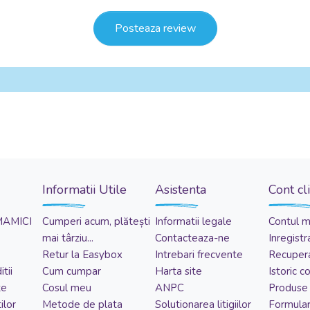
Posteaza review
Informatii Utile
Asistenta
Cont cl
MAMICI
Cumperi acum, plătești
Informatii legale
Contul 
mai târziu...
Contacteaza-ne
Inregistr
Retur la Easybox
Intrebari frecvente
Recupera
tii
Cum cumpar
Harta site
Istoric 
te
Cosul meu
ANPC
Produse 
ilor
Metode de plata
Solutionarea litigiilor
Formular