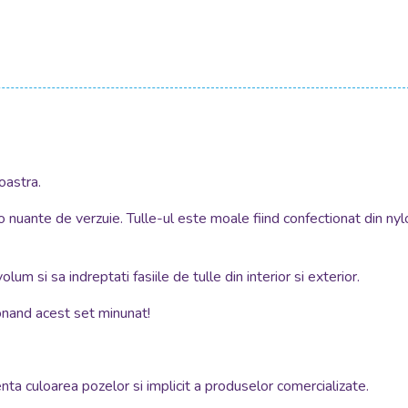
oastra.
 nuante de verzuie. Tulle-ul este moale fiind confectionat din nylo
olum si sa indreptati fasiile de tulle din interior si exterior.
ionand acest set minunat!
enta culoarea pozelor si implicit a produselor comercializate.