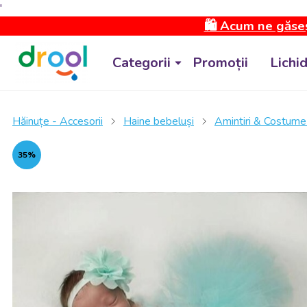
'
🛍️ Acum ne găseș
Categorii
Promoții
Lichi
Hăinuțe - Accesorii
Haine bebeluși
Amintiri & Costume
35%