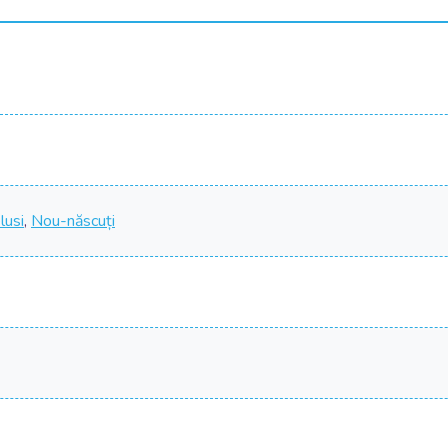
lusi
,
Nou-născuți