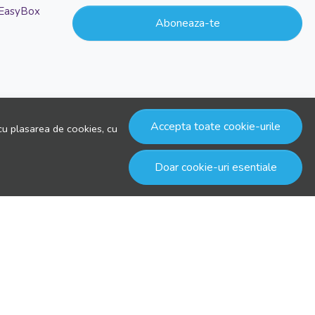
 EasyBox
Aboneaza-te
Accepta toate cookie-urile
cu plasarea de cookies, cu
Doar cookie-uri esentiale
© drool.ro 2026