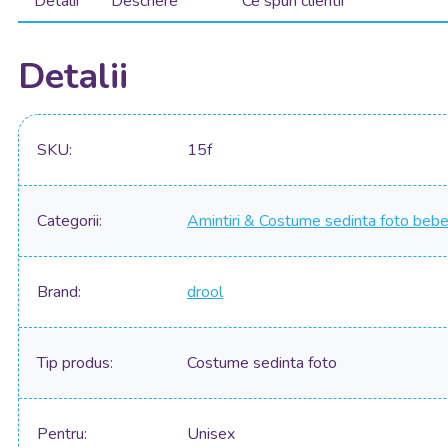
Detalii
Descriere
Ce spun clientii
Detalii
SKU
15f
Categorii
Amintiri & Costume sedinta foto bebe
Brand
drool
Tip produs
Costume sedinta foto
Pentru
Unisex