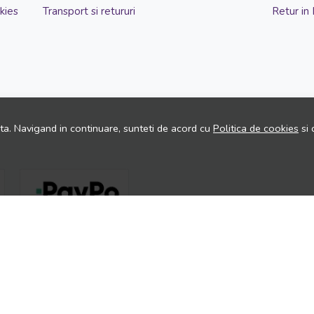
kies
Transport si retururi
Retur in
ita. Navigand in continuare, sunteti de acord cu
Politica de cookies
si 