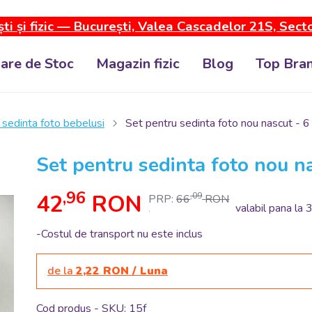
ti și fizic — București, Valea Cascadelor 21S, Sect
dare de Stoc
Magazin fizic
Blog
Top Bran
 sedinta foto bebelusi
Set pentru sedinta foto nou nascut - 6
Set pentru sedinta foto nou n
,96
42
RON
,09
PRP:
66
RON
valabil pana la 
.
-Costul de transport nu este inclus
de la
2,22 RON / Luna
Cod produs - SKU
15f