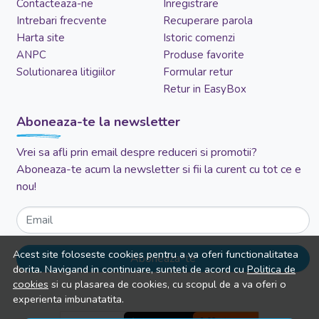
Contacteaza-ne
Inregistrare
Intrebari frecvente
Recuperare parola
Harta site
Istoric comenzi
ANPC
Produse favorite
Solutionarea litigiilor
Formular retur
Retur in EasyBox
Aboneaza-te la newsletter
Vrei sa afli prin email despre reduceri si promotii?
Aboneaza-te acum la newsletter si fii la curent cu tot ce e
nou!
Email
Acest site foloseste cookies pentru a va oferi functionalitatea
Aboneaza-te
dorita. Navigand in continuare, sunteti de acord cu
Politica de
cookies
si cu plasarea de cookies, cu scopul de a va oferi o
experienta imbunatatita.