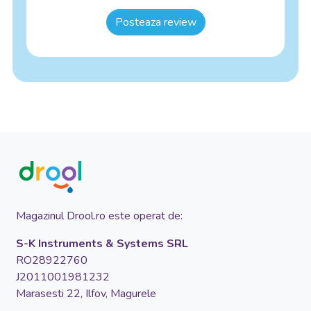
Posteaza review
Magazinul Drool.ro este operat de:
S-K Instruments & Systems SRL
RO28922760
J2011001981232
Marasesti 22, Ilfov, Magurele