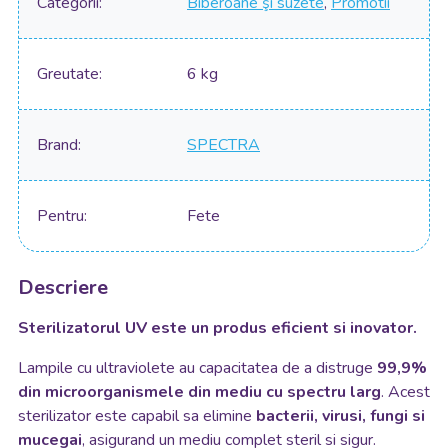
Categorii
Biberoane şi suzete
,
Promotii
Greutate
6 kg
Brand
SPECTRA
Pentru
Fete
Descriere
Sterilizatorul UV este un produs eficient si inovator.
Lampile cu ultraviolete au capacitatea de a distruge
99,9%
din microorganismele din mediu cu spectru larg
. Acest
sterilizator este capabil sa elimine
bacterii, virusi, fungi si
mucegai
, asigurand un mediu complet steril si sigur.