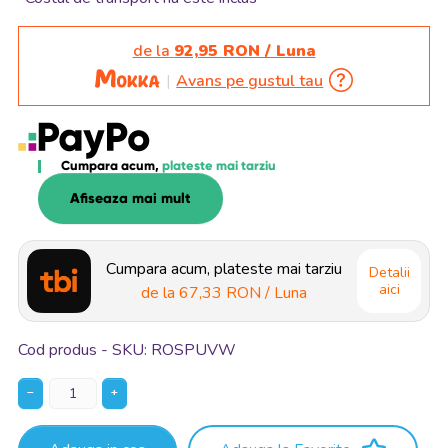
de la
92,95 RON / Luna
Avans pe gustul tau
Cumpara acum,
plateste mai tarziu
Afiseaza mai mult
Cumpara acum, plateste mai tarziu
Detalii
aici
de la
67,33 RON
/ Luna
Cod produs - SKU
ROSPUVW
−
+