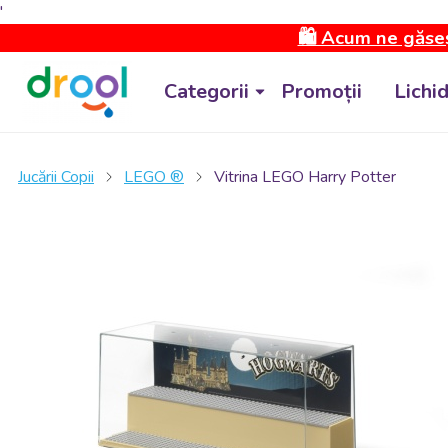
'
🛍️ Acum ne găseș
Categorii
Promoții
Lichi
Jucării Copii
LEGO ®
Vitrina LEGO Harry Potter