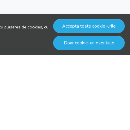
Accepta toate cookie-urile
cu plasarea de cookies, cu
Doar cookie-uri esentiale
© drool.ro 2026