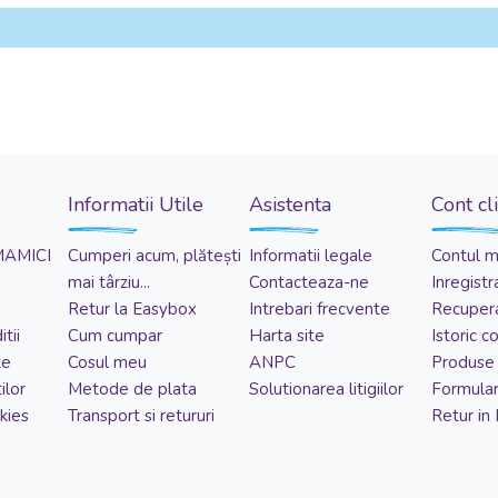
Informatii Utile
Asistenta
Cont cl
MAMICI
Cumperi acum, plătești
Informatii legale
Contul 
mai târziu...
Contacteaza-ne
Inregistr
Retur la Easybox
Intrebari frecvente
Recupera
tii
Cum cumpar
Harta site
Istoric 
te
Cosul meu
ANPC
Produse 
ilor
Metode de plata
Solutionarea litigiilor
Formular
kies
Transport si retururi
Retur in