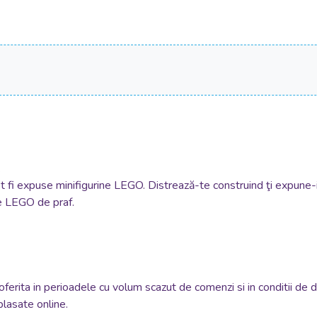
.
ot fi expuse minifigurine LEGO. Distrează-te construind ţi expune-i
le LEGO de praf.
oferita in perioadele cu volum scazut de comenzi si in conditii de 
plasate online.