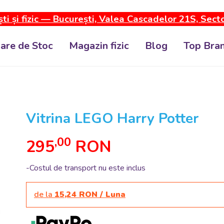
ti și fizic — București, Valea Cascadelor 21S, Sect
dare de Stoc
Magazin fizic
Blog
Top Bran
Vitrina LEGO Harry Potter
,00
295
RON
-Costul de transport nu este inclus
de la
15,24 RON / Luna