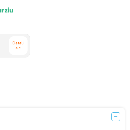
arziu
Detalii
aici