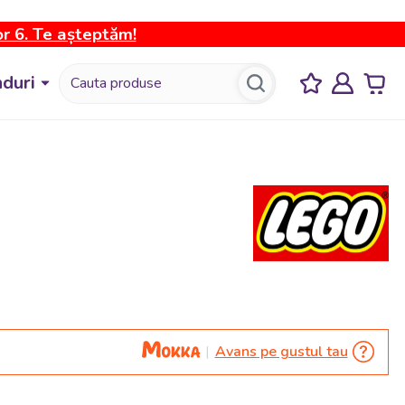
or 6. Te așteptăm!
duri
Avans pe gustul tau