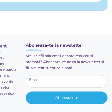
Aboneaza-te la newsletter
ient
Vrei sa afli prin email despre reduceri si
meu
promotii? Aboneaza-te acum la newsletter si
are
fii la curent cu tot ce e nou!
re parola
comenzi
Email
favorite
 retur
 EasyBox
Aboneaza-te