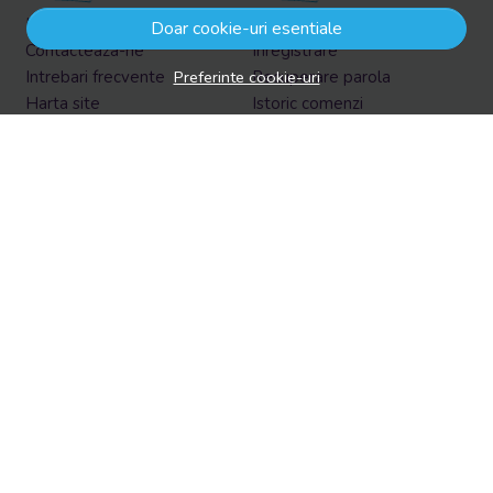
Informatii legale
Contul meu
Doar cookie-uri esentiale
Contacteaza-ne
Inregistrare
Preferinte cookie-uri
Intrebari frecvente
Recuperare parola
Harta site
Istoric comenzi
ANPC
Produse favorite
Solutionarea litigiilor
Formular retur
Retur in EasyBox
Aboneaza-te la newsletter
Vrei sa afli prin email despre reduceri si promotii?
Aboneaza-te acum la newsletter si fii la curent cu tot ce e
nou!
Email
Aboneaza-te