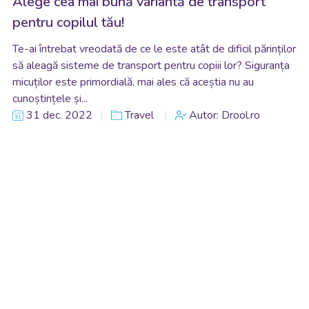
Alege cea mai bună variantă de transport
pentru copilul tău!
Te-ai întrebat vreodată de ce le este atât de dificil părinților
să aleagă sisteme de transport pentru copiii lor? Siguranța
micuților este primordială, mai ales că aceștia nu au
cunoștințele și...
31 dec. 2022
Travel
Autor: Drool.ro