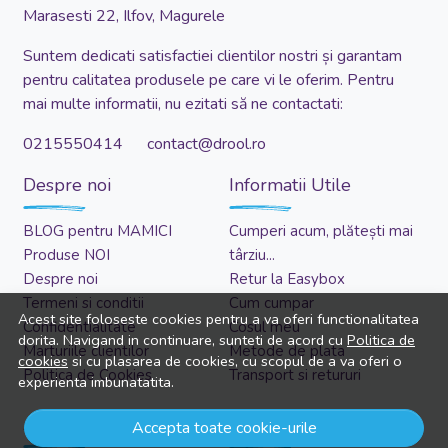
Marasesti 22, Ilfov, Magurele
Suntem dedicati satisfactiei clientilor nostri și garantam
pentru calitatea produsele pe care vi le oferim. Pentru
mai multe informatii, nu ezitati să ne contactati:
0215550414 contact@drool.ro
Despre noi
Informatii Utile
BLOG pentru MAMICI
Cumperi acum, plătești mai
Produse NOI
târziu...
Despre noi
Retur la Easybox
Termeni si conditii
Cum cumpar
Acest site foloseste cookies pentru a va oferi functionalitatea
Confidentialitate
Cosul meu
dorita. Navigand in continuare, sunteti de acord cu
Politica de
Marturiile clientilor
Metode de plata
cookies
si cu plasarea de cookies, cu scopul de a va oferi o
Politica de Cookies
Transport si retururi
experienta imbunatatita.
Asistenta
Cont client
Accepta toate cookie-urile