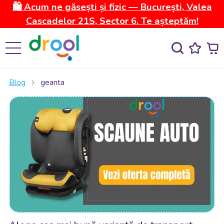
🛍️ Acum ne găsești și fizic — București, Valea
Cascadelor 21S, Sector 6. Te așteptăm!
Blog
geanta