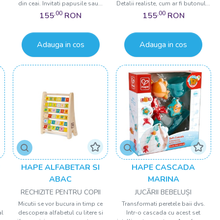
din ceai. Invitati papusile sau...
Detalii realiste, cum ar fi butonul...
,00
,00
155
RON
155
RON
Adauga in cos
Adauga in cos
U
HAPE ALFABETAR SI
HAPE CASCADA
ABAC
MARINA
RECHIZITE PENTRU COPII
JUCĂRII BEBELUȘI
Micutii se vor bucura in timp ce
Transformati peretele baii dvs.
al
descopera alfabetul cu litere si
Intr-o cascada cu acest set