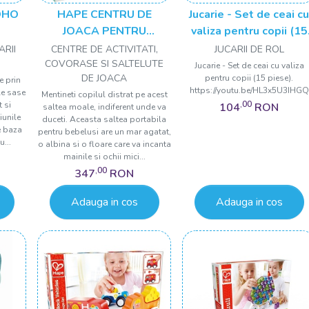
OHO
HAPE CENTRU DE
Jucarie - Set de ceai c
JOACA PENTRU
valiza pentru copii (15
BEBELUSI
piese)
ARII
CENTRE DE ACTIVITATI,
JUCARII DE ROL
COVORASE SI SALTELUTE
Jucarie - Set de ceai cu valiza
DE JOACA
pentru copii (15 piese).
e prin
https://youtu.be/HL3x5U3IHGQ
le sase
Mentineti copilul distrat pe acest
,00
t si
104
RON
saltea moale, indiferent unde va
iunile
duceti. Aceasta saltea portabila
e baza
pentru bebelusi are un mar agatat,
u...
o albina si o floare care va incanta
mainile si ochii mici...
,00
347
RON
Adauga in cos
Adauga in cos