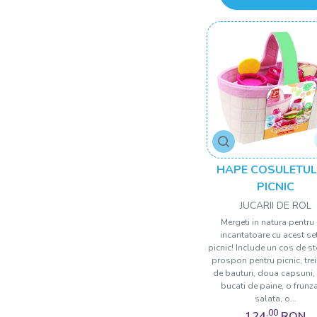
44.20
44.50
46.00
47.00
48.00
52.00
53.50
54.00
HAPE COSULETUL
60.00
PICNIC
60.20
JUCARII DE ROL
Mergeti in natura pentru 
67.00
incantatoare cu acest se
picnic! Include un cos de st
69.00
prospon pentru picnic, trei 
de bauturi, doua capsuni
bucati de paine, o frunz
salata, o...
,00
124
RON