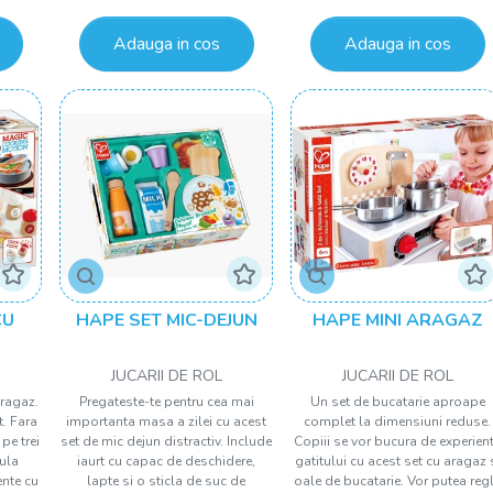
Adauga in cos
Adauga in cos
CU
HAPE SET MIC-DEJUN
HAPE MINI ARAGAZ
JUCARII DE ROL
JUCARII DE ROL
aragaz.
Pregateste-te pentru cea mai
Un set de bucatarie aproape
t. Fara
importanta masa a zilei cu acest
complet la dimensiuni reduse.
pe trei
set de mic dejun distractiv. Include
Copiii se vor bucura de experien
tula
iaurt cu capac de deschidere,
gatitului cu acest set cu aragaz 
ente cu
lapte si o sticla de suc de
oale de bucatarie. Vor putea reg