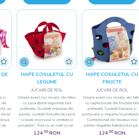
 DE
HAPE COSULETUL CU
HAPE COSULETUL CU
LEGUME
FRUCTE
JUCARII DE ROL
JUCARII DE ROL
o zi
Umple acest cos moale, din fetru,
Umple acest cos moale, din fetr
t de
cu sase dintre legumele tale
cu sapte bucati din fructele tal
ofa, un
preferate. Scoateti mazarea din
preferate. Curatati banana si
sticle
pastai, curatati frunzele de varza
portocala si imparte-le prietenilo
, doua
si taiati morcovul si vinetele in
Confectionat din tesaturi moi
a de
jumatate !. Vine cu un cutit cu un...
pentru degetele bebelusilor pe..
,00
,00
124
RON
124
RON