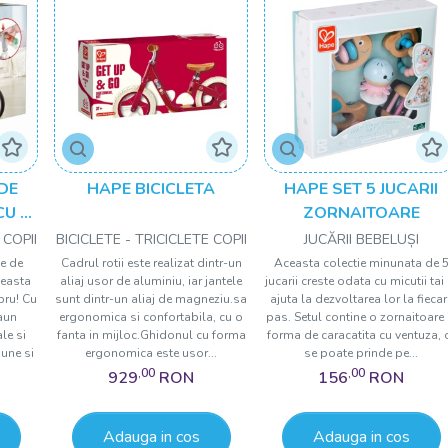
DE
HAPE BICICLETA
HAPE SET 5 JUCARII
CU 3
ZORNAITOARE
 COPII
BICICLETE - TRICICLETE COPII
JUCĂRII BEBELUȘI
le de
Cadrul rotii este realizat dintr-un
Aceasta colectie minunata de 
ceasta
aliaj usor de aluminiu, iar jantele
jucarii creste odata cu micutii tai 
bru! Cu
sunt dintr-un aliaj de magneziu.sa
ajuta la dezvoltarea lor la fiecar
aun
ergonomica si confortabila, cu o
pas. Setul contine o zornaitoare 
le si
fanta in mijloc.Ghidonul cu forma
forma de caracatita cu ventuza, 
pune si
ergonomica este usor...
se poate prinde pe...
,00
,00
929
RON
156
RON
Adauga in cos
Adauga in cos