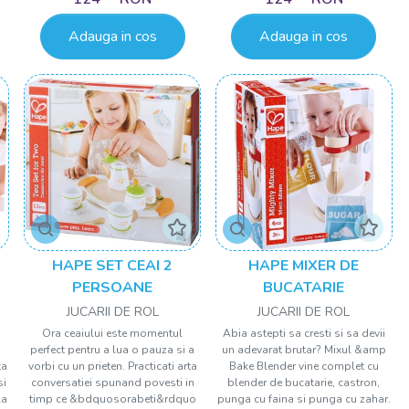
Adauga in cos
Adauga in cos
HAPE SET CEAI 2
HAPE MIXER DE
PERSOANE
BUCATARIE
JUCARII DE ROL
JUCARII DE ROL
Ora ceaiului este momentul
Abia astepti sa cresti si sa devii
perfect pentru a lua o pauza si a
un adevarat brutar? Mixul &amp
ta
vorbi cu un prieten. Practicati arta
Bake Blender vine complet cu
si
conversatiei spunand povesti in
blender de bucatarie, castron,
la
timp ce &bdquosorabeti&rdquo
punga cu faina si punga cu zahar.