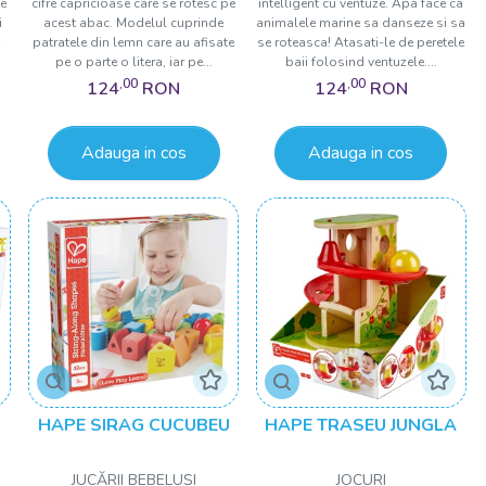
te
cifre capricioase care se rotesc pe
intelligent cu ventuze. Apa face ca
i
acest abac. Modelul cuprinde
animalele marine sa danseze si sa
patratele din lemn care au afisate
se roteasca! Atasati-le de peretele
.
pe o parte o litera, iar pe...
baii folosind ventuzele....
,00
,00
124
RON
124
RON
Adauga in cos
Adauga in cos
HAPE SIRAG CUCUBEU
HAPE TRASEU JUNGLA
JUCĂRII BEBELUȘI
JOCURI