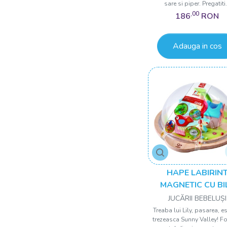
sare si piper. Pregatiti.
,00
186
RON
Adauga in cos
HAPE LABIRIN
MAGNETIC CU BI
COLORATE
JUCĂRII BEBELUȘI
Treaba lui Lily, pasarea, e
trezeasca Sunny Valley! Fo