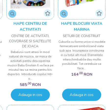
HAPE CENTRU DE
HAPE BLOCURI VIATA
ACTIVITATI
MARINA
CENTRE DE ACTIVITATI,
SETURI DE CONSTRUIT
COVORASE SI SALTELUTE
ui
Cuburile cu forme unice si modele
DE JOACA
fermecatoare simbolizand viata
sub apa. Incurajeaza construirea
Bebelusii sunt atrasi In mod
a
in cu totul alt mod. Elementele
natural de muzica, iar masa de
interschimbabile dau multe
activitati pentru descoperirea
posibilitati. Tot ce trebuie sa
muzicii Baby Einstein Il va face pe
faca...
micutul tau sa revina pentru bis
,00
164
RON
dupa bis. Introduceti copilul Intr-
o...
,00
585
RON
Adauga in cos
Adauga in cos