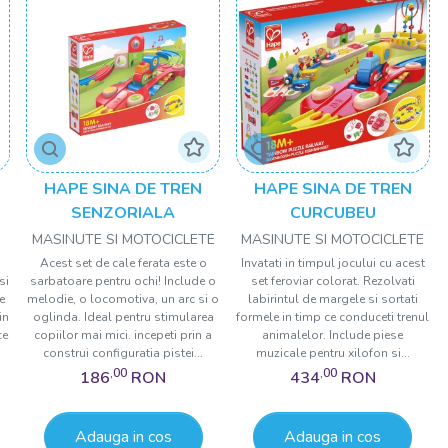
HAPE SINA DE TREN
HAPE SINA DE TREN
SENZORIALA
CURCUBEU
MASINUTE SI MOTOCICLETE
MASINUTE SI MOTOCICLETE
5
Acest set de cale ferata este o
Invatati in timpul jocului cu acest
si
sarbatoare pentru ochi! Include o
set feroviar colorat. Rezolvati
e
melodie, o locomotiva, un arc si o
labirintul de margele si sortati
in
oglinda. Ideal pentru stimularea
formele in timp ce conduceti trenul
ce
copiilor mai mici. incepeti prin a
animalelor. Include piese
construi configuratia pistei...
muzicale pentru xilofon si...
,00
,00
186
RON
434
RON
Adauga in cos
Adauga in cos