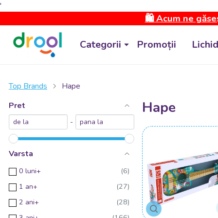
'
🛍️ Acum ne găseș
Categorii
Promoții
Lichi
Top Brands
Hape
Hape
Pret
-
Varsta
0 luni+
1 an+
2 ani+
3 ani+