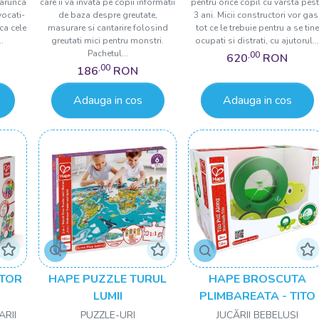
 arunca
care ii va invata pe copii informatii
pentru orice copil cu varsta pes
vocati-
de baza despre greutate,
3 ani. Micii constructori vor gas
nca cele
masurare si cantarire folosind
tot ce le trebuie pentru a se tine
.
greutati mici pentru monstri.
ocupati si distrati, cu ajutorul..
Pachetul...
,00
620
RON
,00
186
RON
Adauga in cos
Adauga in cos
TOR
HAPE PUZZLE TURUL
HAPE BROSCUTA
LUMII
PLIMBAREATA - TITO
ARII
PUZZLE-URI
JUCĂRII BEBELUȘI