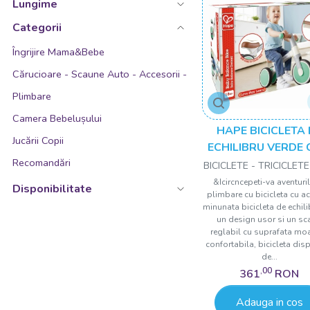
26.00
Lungime
28.00
Categorii
28.50
Îngrijire Mama&Bebe
29.40
Cărucioare - Scaune Auto - Accesorii -
29.50
Plimbare
30.00
Camera Bebelușului
HAPE BICICLETA 
30.50
Jucării Copii
ECHILIBRU VERDE 
31.00
Recomandări
ROTI
BICICLETE - TRICICLETE
32.20
&Icircncepeti-va aventuri
Disponibilitate
plimbare cu bicicleta cu a
33.60
minunata bicicleta de echili
un design usor si un sc
38.00
reglabil cu suprafata moa
40.00
confortabila, bicicleta dis
de...
41.00
,00
361
RON
42.00
Adauga in cos