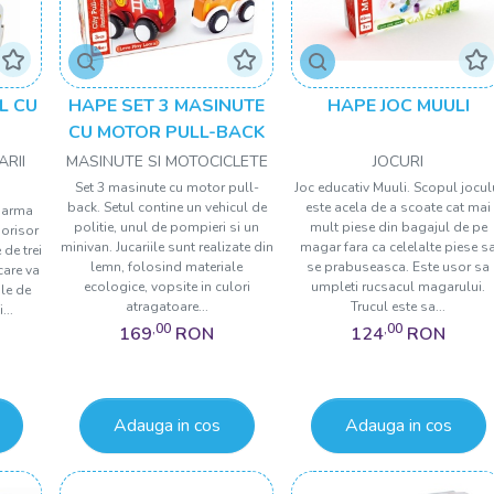
L CU
HAPE SET 3 MASINUTE
HAPE JOC MUULI
CU MOTOR PULL-BACK
ARII
MASINUTE SI MOTOCICLETE
JOCURI
Set 3 masinute cu motor pull-
Joc educativ Muuli. Scopul jocul
back. Setul contine un vehicul de
este acela de a scoate cat mai
doarma
politie, unul de pompieri si un
mult piese din bagajul de pe
norisor
minivan. Jucariile sunt realizate din
magar fara ca celelalte piese s
de trei
lemn, folosind materiale
se prabuseasca. Este usor sa
care va
ecologice, vopsite in culori
umpleti rucsacul magarului.
ile de
atragatoare...
Trucul este sa...
...
,00
,00
169
RON
124
RON
Adauga in cos
Adauga in cos