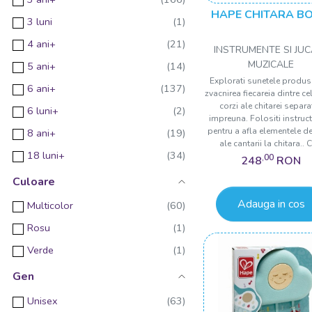
HAPE CHITARA B
3 luni
4 ani+
INSTRUMENTE SI JUC
MUZICALE
5 ani+
Explorati sunetele produs
6 ani+
zvacnirea fiecareia dintre ce
corzi ale chitarei separa
6 luni+
impreuna. Folositi instruct
pentru a afla elementele d
8 ani+
ale cantarii la chitara.. C
18 luni+
,00
248
RON
Culoare
Adauga in cos
Multicolor
Rosu
Verde
Gen
Unisex