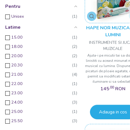
Pentru
Unisex
Latime
HAPE NOR MUZICA
LUMINI
15.00
INSTRUMENTE SI JUC
18.00
MUZICALE
20.00
Ajuta-i pe micutii tai sa 
linistiti cu aceast minunat 
20.30
musical cu lumina. Dispune 
picaturi de ploaie agatate, 
21.00
permit sa modificati setar
iluminare si sa selectati
22.00
,00
145
RON
23.00
24.00
25.00
Adauga in cos
25.50