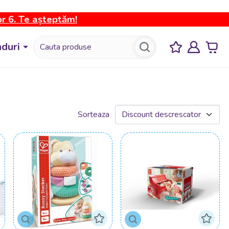
or 6. Te așteptăm!
duri
Sorteaza