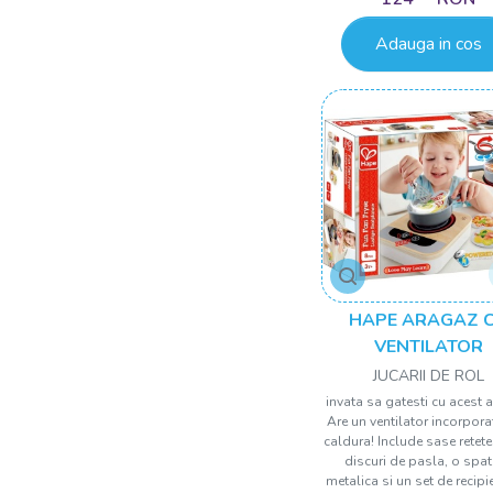
Adauga in cos
HAPE ARAGAZ 
VENTILATOR
JUCARII DE ROL
invata sa gatesti cu acest 
Are un ventilator incorpora
caldura! Include sase retete 
discuri de pasla, o spa
metalica si un set de recipi