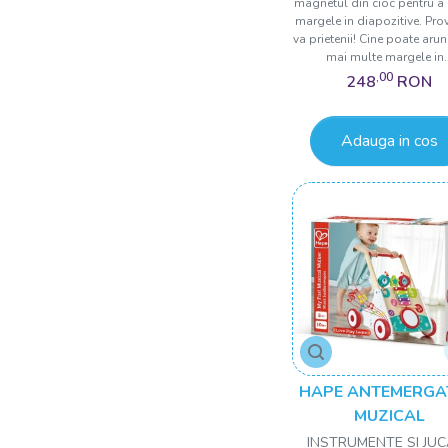
magnetul din cioc pentru a
margele in diapozitive. Pro
va prietenii! Cine poate aru
mai multe margele in..
,00
248
RON
Adauga in cos
HAPE ANTEMERGA
MUZICAL
INSTRUMENTE SI JUC