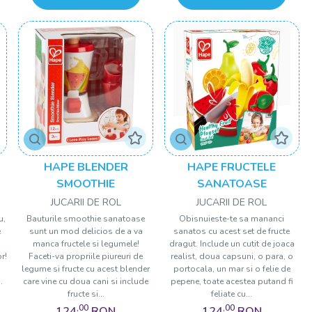
HAPE BLENDER
HAPE FRUCTELE
SMOOTHIE
SANATOASE
JUCARII DE ROL
JUCARII DE ROL
u,
Bauturile smoothie sanatoase
Obisnuieste-te sa mananci
e
sunt un mod delicios de a va
sanatos cu acest set de fructe
manca fructele si legumele!
dragut. Include un cutit de joaca
r!
Faceti-va propriile piureuri de
realist, doua capsuni, o para, o
legume si fructe cu acest blender
portocala, un mar si o felie de
.
care vine cu doua cani si include
pepene, toate acestea putand fi
fructe si...
feliate cu...
,00
,00
124
RON
124
RON