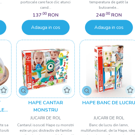
..
portocale care face clic atunci
temperatura de gatit la
cand...
butoanele...
,00
,00
137
RON
248
RON
Adauga in cos
Adauga in cos
T
HAPE CANTAR
HAPE BANC DE LUCR
LE
MONSTRU
JUCARII DE ROL
JUCARII DE ROL
ste sa
Cantarul isoscel Hape cu monstri
Banc de lucru din lemn,
lositi
este un joc distractiv de familie
multifunctional, de la Hape, ide