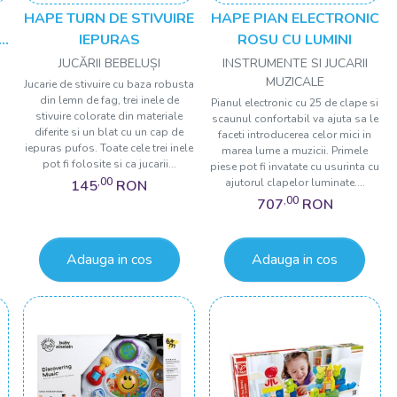
u
HAPE TURN DE STIVUIRE
HAPE PIAN ELECTRONIC
IEPURAS
ROSU CU LUMINI
JUCĂRII BEBELUȘI
INSTRUMENTE SI JUCARII
MUZICALE
Jucarie de stivuire cu baza robusta
din lemn de fag, trei inele de
Pianul electronic cu 25 de clape si
stivuire colorate din materiale
scaunul confortabil va ajuta sa le
diferite si un blat cu un cap de
faceti introducerea celor mici in
iepuras pufos. Toate cele trei inele
marea lume a muzicii. Primele
pot fi folosite si ca jucarii...
piese pot fi invatate cu usurinta cu
,00
ajutorul clapelor luminate....
145
RON
,00
707
RON
Adauga in cos
Adauga in cos