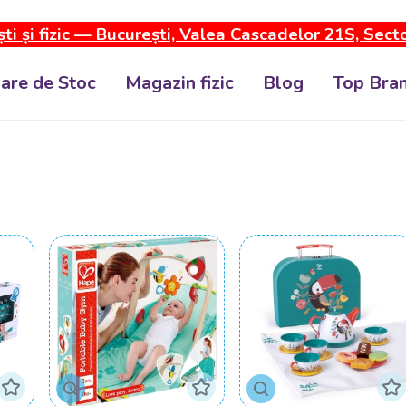
ti și fizic — București, Valea Cascadelor 21S, Sect
dare de Stoc
Magazin fizic
Blog
Top Bran