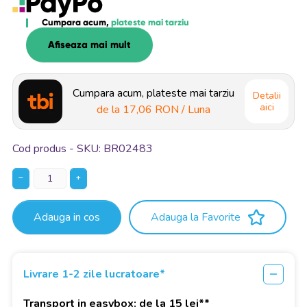
Cumpara acum,
plateste mai tarziu
Afiseaza mai mult
Cumpara acum, plateste mai tarziu
Detalii
aici
de la
17,06 RON
/ Luna
Cod produs - SKU
BR02483
−
+
Adauga in cos
Adauga la Favorite
Livrare 1-2 zile lucratoare*
Transport in easybox: de la 15 lei**