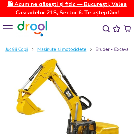
🛍️ Acum ne găsești și fizic — București, Valea
Cascadelor 21S, Sector 6. Te așteptăm!
Jucării Copii
Masinute si motociclete
Bruder - Excavato