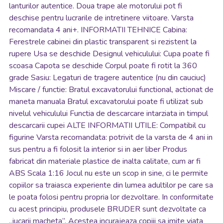
lanturilor autentice. Doua trape ale motorului pot fi
deschise pentru lucrarile de intretinere viitoare. Varsta
recomandata 4 ani+. INFORMATII TEHNICE Cabina:
Ferestrele cabinei din plastic transparent si rezistent la
rupere Usa se deschide Designul vehiculului: Cupa poate fi
scoasa Capota se deschide Corpul poate fi rotit la 360
grade Sasiu: Legaturi de tragere autentice (nu din cauciuc)
Miscare / functie: Bratul excavatorului functional, actionat de
maneta manuala Bratul excavatorului poate fi utilizat sub
nivelul vehiculului Functia de descarcare intarziata in timpul
descarcarii cupei ALTE INFORMATII UTILE: Compatibil cu
figurine Varsta recomandata: potrivit de la varsta de 4 ani in
sus pentru a fi folosit la interior si in aer liber Produs
fabricat din materiale plastice de inalta calitate, cum ar fi
ABS Scala 1:16 Jocul nu este un scop in sine, ci le permite
copiilor sa traiasca experiente din lumea adultilor pe care sa
le poata folosi pentru propria lor dezvoltare. In conformitate
cu acest principiu, produsele BRUDER sunt dezvoltate ca
„jucarii macheta”. Acestea incurajeaza copiii sa imite viata