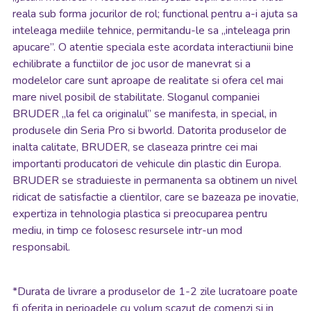
reala sub forma jocurilor de rol; functional pentru a-i ajuta sa
inteleaga mediile tehnice, permitandu-le sa „inteleaga prin
apucare”. O atentie speciala este acordata interactiunii bine
echilibrate a functiilor de joc usor de manevrat si a
modelelor care sunt aproape de realitate si ofera cel mai
mare nivel posibil de stabilitate. Sloganul companiei
BRUDER „la fel ca originalul” se manifesta, in special, in
produsele din Seria Pro si bworld. Datorita produselor de
inalta calitate, BRUDER, se claseaza printre cei mai
importanti producatori de vehicule din plastic din Europa.
BRUDER se straduieste in permanenta sa obtinem un nivel
ridicat de satisfactie a clientilor, care se bazeaza pe inovatie,
expertiza in tehnologia plastica si preocuparea pentru
mediu, in timp ce folosesc resursele intr-un mod
responsabil.
*
Durata de livrare a produselor de 1-2 zile lucratoare poate
fi oferita in perioadele cu volum scazut de comenzi si in