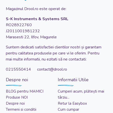
Magazinul Drool.ro este operat de:
S-K Instruments & Systems SRL
RO28922760
J2011001981232
Marasesti 22, Ilfov, Magurele
Suntem dedicati satisfactiei clientilor nostri și garantam
pentru calitatea produsele pe care vi le oferim. Pentru
mai multe informatii, nu ezitati să ne contactati:
0215550414 contact@drool.ro
Despre noi
Informatii Utile
BLOG pentru MAMICI
Cumperi acum, plătești mai
Produse NOI
târziu...
Despre noi
Retur la Easybox
Termeni si conditii
Cum cumpar