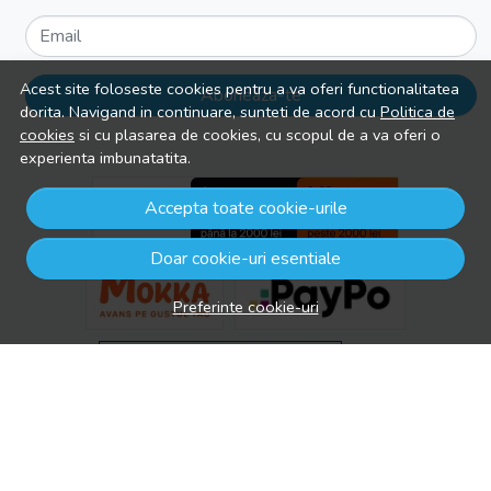
Email
Acest site foloseste cookies pentru a va oferi functionalitatea
Aboneaza-te
dorita. Navigand in continuare, sunteti de acord cu
Politica de
cookies
si cu plasarea de cookies, cu scopul de a va oferi o
experienta imbunatatita.
Accepta toate cookie-urile
Doar cookie-uri esentiale
Preferinte cookie-uri