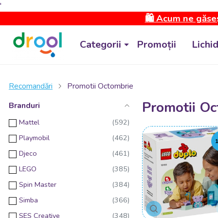
'
🛍️ Acum ne găseș
Categorii
Promoții
Lichi
Recomandări
Promotii Octombrie
Promotii Oc
Branduri
Mattel
Playmobil
Djeco
LEGO
Spin Master
Simba
SES Creative