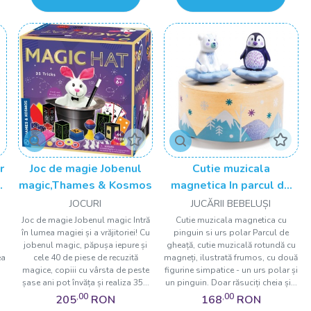
r
Joc de magie Jobenul
Cutie muzicala
re
magic,Thames & Kosmos
magnetica In parcul de
gheata, Djeco
JOCURI
JUCĂRII BEBELUȘI
Joc de magie Jobenul magic Intră
Cutie muzicala magnetica cu
în lumea magiei și a vrăjitoriei! Cu
pinguin si urs polar Parcul de
jobenul magic, păpușa iepure și
gheață, cutie muzicală rotundă cu
ea
cele 40 de piese de recuzită
magneți, ilustrată frumos, cu două
magice, copiii cu vârsta de peste
figurine simpatice - un urs polar și
.
șase ani pot învăța și realiza 35...
un pinguin. Doar răsuciți cheia și...
,00
,00
205
RON
168
RON