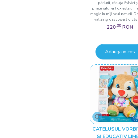
pădurii, căsuța Sylviei ș
prietenului ei Fox este un r
magic în mijlocul naturii. D
valiza și descoperă o căsu
,00
220
RON
Adauga in cos
CATELUSUL VORB
SI EDUCATIV LIM