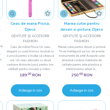
Ceas de mana Pisica,
Marea cutie pentru
Djeco
desen si pictura, Djeco
GENTUȚE ŞI ACCESORII
GENTUȚE ŞI ACCESORII
FASHION
FASHION
nă
Ceas de mână Pisica Un ceas
Marea cutie pentru desen și pictură
elegant cu cuarț frumos ilustrat cu
Te vei îndrăgosti pe loc de aceste
?
o pisică pentru a învăța să citească
instrumente de artă! Această cutie
ni
ora. Un ceas educativ cu două
atractivă conține materiale de
cadrane distincte (unul pentru ore,
calitate pentru arte plastice și
celălalt pentru minute) și mâini...
oferă tinerilor artiști în...
,00
,00
189
RON
250
RON
Adauga in cos
Adauga in cos