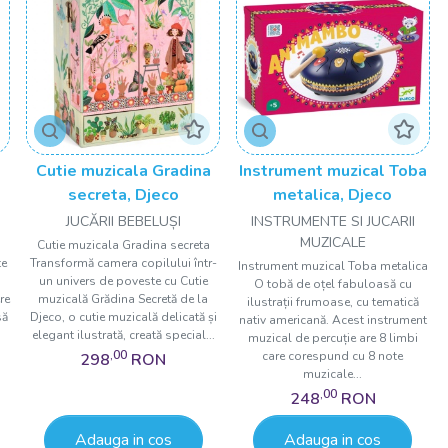
Cutie muzicala Gradina
Instrument muzical Toba
s
secreta, Djeco
metalica, Djeco
JUCĂRII BEBELUȘI
INSTRUMENTE SI JUCARII
MUZICALE
Cutie muzicala Gradina secreta
te
Transformă camera copilului într-
Instrument muzical Toba metalica
a
un univers de poveste cu Cutie
O tobă de oțel fabuloasă cu
re
muzicală Grădina Secretă de la
ilustrații frumoase, cu tematică
să
Djeco, o cutie muzicală delicată și
nativ americană. Acest instrument
elegant ilustrată, creată special...
muzical de percuție are 8 limbi
,00
care corespund cu 8 note
298
RON
muzicale...
,00
248
RON
Adauga in cos
Adauga in cos