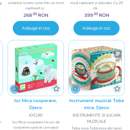
sistemul nostru solar într-un mod
mod captivant și educativ. Cu 20
4
captivant și...
de...
.
,00
,00
268
RON
399
RON
Adauga in cos
Adauga in cos
Joc Mica cooperare,
Instrument muzical Toba
Djeco
mica, Djeco
JOCURI
INSTRUMENTE SI JUCARII
MUZICALE
n
Joc Mica cooperare Un joc de
cooperare special conceput
Toba mica Tobă mica din lemn