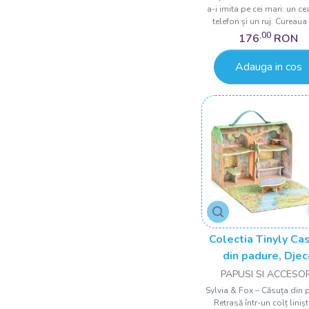
a-i imita pe cei mari: un ce
12 Luni +
telefon și un ruj. Cureaua 
18 luni+
,00
176
RON
18 luni +
Adauga in cos
18 luni - 3 ani
Colectia Tinyly Ca
din padure, Dje
PAPUSI SI ACCESOR
Sylvia & Fox – Căsuța din 
Retrasă într-un colț linișt