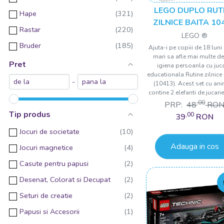
LEGO DUPLO RUT
Hape
ZILNICE BAITA 10
Rastar
LEGO ®
Bruder
Ajuta-i pe copiii de 18 luni
mari sa afle mai multe d
Hasbro
Pret
igiena persoanla cu juc
educationala Rutine zilnice 
Nines D'Onil
-
(10413). Acest set cu an
contine 2 elefanti de jucarie 
Egmont toys
,00
PRP:
48
RO
Londji
Tip produs
,00
39
RON
Trefl
Jocuri de societate
WINFUN
Adauga in cos
Jocuri magnetice
Woodyland
Casute pentru papusi
Moulin Roty
Desenat, Colorat si Decupat
Papo
Seturi de creatie
Jucarii Bebe
Papusi si Accesorii
Clementoni