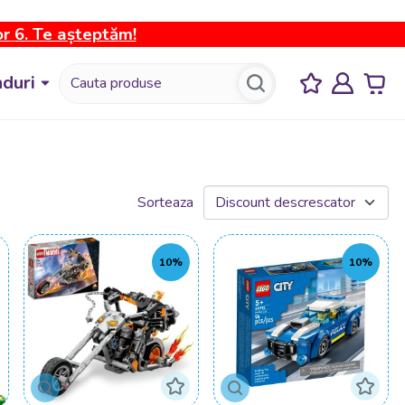
or 6. Te așteptăm!
duri
Sorteaza
10%
10%