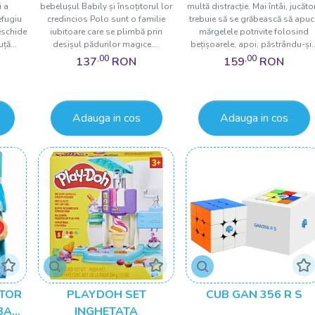
i a
bebelușul Babily și însoțitorul lor
multă distracție. Mai întâi, jucător
efugiu
credincios Polo sunt o familie
trebuie să se grăbească să apuc
eschide
iubitoare care se plimbă prin
mărgelele potrivite folosind
ță...
desișul pădurilor magice....
bețișoarele, apoi, păstrându-și..
,00
,00
137
RON
159
RON
Adauga in cos
Adauga in cos
ITOR
PLAYDOH SET
CUB GAN 356 R S
BA
INGHETATA