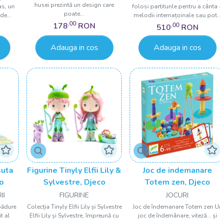
husei prezintă un design care
as, un
folosi partiturile pentru a cânta 
poate...
de...
melodii internațoinale sau pot..
,00
178
RON
,00
510
RON
Adauga in cos
Adauga in cos
suta
Figurine Tinyly Elfii Lily &
Joc de indemanare
co
Sylvestre, Djeco
Totem zen, Djeco
II
FIGURINE
JOCURI
pădure
Colecția Tinyly Elfii Lily și Sylvestre
Joc de îndemanare Totem zen U
it al
Elfii Lily și Sylvestre, împreună cu
joc de îndemânare, viteză... și