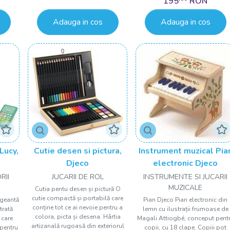
195
RON
Adauga in cos
Adauga in cos
Lucy,
Cutie desen si pictura,
Instrument muzical Pia
Djeco
electronic Djeco
RII
JUCARII DE ROL
INSTRUMENTE SI JUCARII
MUZICALE
Cutia pentu desen și pictură O
cutie compactă și portabilă care
 geantă
Pian Djeco Pian electronic din
conține tot ce ai nevoie pentru a
trată
lemn cu ilustrații frumoase de
colora, picta și desena. Hârtia
 care
Magali Attiogbé, conceput pent
artizanală rugoasă din exteriorul
 pentru
copii, cu 18 clape. Copiii pot