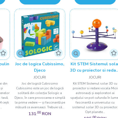
oulin
Joc de logica Cubissimo,
Kit STEM Sistemul sola
Djeco
3D cu proiector si reda
vocala, TopBright
JOCURI
JOCURI
ai din
Joc de logică Cubissimo
Kit STEM Sistemul solar 3D cu
 și
Cubissimo este un joc de logică
proiector si redare vocala Micii
tenelor
solitară din colecția Sologic a
astronauți și exploratori ai
 tavă,
Djeco, în care provocarea e simplă
spațiului se pot cufunda în lum
 4 cești
la prima vedere — și fascinantă pe
fascinantă a universului cu
..
măsură ce avanseazi. Trebuie să...
sistemul solar 3D cu proiector
Opt planete...
,00
131
RON
,00