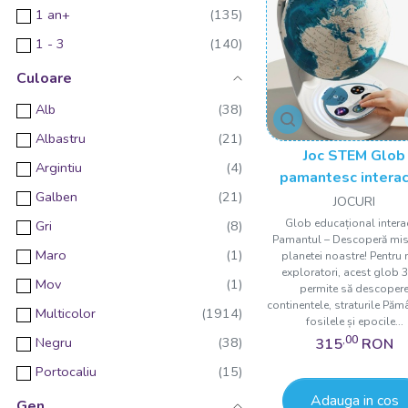
1 an+
UMU Toys
1 - 3
WOW! STUFF
1 - 3 ani
Culoare
Zapf Creation
2 ani
Alb
GANCUBE
2 ani+
Albastru
Hubelino
Joc STEM Glob
2 ani +
Argintiu
Marc toys
pamantesc interact
3 ani +
Galben
TopBright
Headu
JOCURI
3 ani+
Glob educațional intera
Gri
Orange Tree Toys
Pamantul – Descoperă mis
3 luni+
Maro
planetei noastre! Pentru 
Bandai
exploratori, acest glob 3
3 - 6
Mov
Bontempi
permite să descoper
3 ani
continentele, straturile Păm
Multicolor
Cleverclixx
fosilele și epocile...
3 luni
,00
Negru
315
RON
Construct It
3 - 6 ani
Portocaliu
Croc toys
4 ani +
Adauga in cos
Rosu
TopBright ScienceCan
Gen