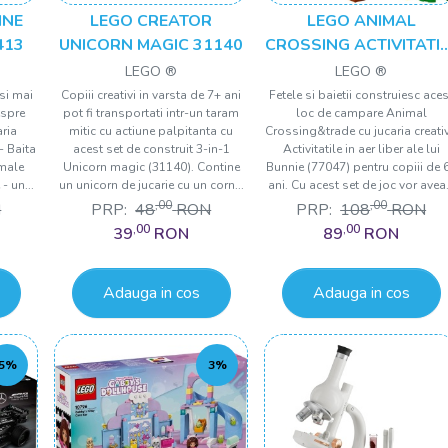
INE
LEGO CREATOR
LEGO ANIMAL
413
UNICORN MAGIC 31140
CROSSING ACTIVITATI
IN AER LIBER ALE LUI
LEGO ®
LEGO ®
BUNNIE 77047
 si mai
Copiii creativi in varsta de 7+ ani
Fetele si baietii construiesc aces
espre
pot fi transportati intr-un taram
loc de campare Animal
aria
mitic cu actiune palpitanta cu
Crossing&trade cu jucaria creati
- Baita
acest set de construit 3-in-1
Activitatile in aer liber ale lui
imale
Unicorn magic (31140). Contine
Bunnie (77047) pentru copiii de 
- un...
un unicorn de jucarie cu un corn...
ani. Cu acest set de joc vor avea.
,00
,00
N
PRP:
48
RON
PRP:
108
RON
,00
,00
39
RON
89
RON
Adauga in cos
Adauga in cos
5%
3%