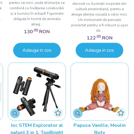
ii
pentru cei mici, unde distracția se
decorat cu ilustrații inspirate din
e
combină cu învățarea colaborării
cultură amerindiană, pentru a
și a lucrului în echipă! Figurinele
atrage atenția vizuală a celor mici.
.
drăguțe în formă de animale
Un instrument de percuție
atrag...
proiectat pentru a fi robust și ușor
,00
de...
130
RON
,00
122
RON
Adauga in cos
Adauga in cos
Joc STEM Explorator al
Papusa Vanille, Moulin
naturii 3 in 1, TopBright
Roty