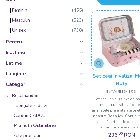
4 ani+
Roz
Playshifu
Feminin
4 ani
TURQUOISE
Gigo Toys
Masculin
5 ani+
Verde
Minmimcph
Unisex
5 ani
VIOLET
Bakoba
Pentru
5 ani +
Craze
Inaltime
6 ani+
Lebez
Latime
6 luni+
Logis
Lungime
6 - 9
Set ceai in valiza, M
Navir
Roty
Categorii
6 luni +
TY
JUCARII DE ROL
6 ani
Recomandări
Sunny Games
Set ceai in valiza Set de ce
6 - 9 Ani
metal ilustrat cu florile
Esențiale zi de zi
National Geographic
animalele preferate ale prie
6 ani +
Carduri CADOU
noastre Rosalies. Conținut:
Zapf
ceainic, 4 farfurii de desert,
7 ani+
Promotii Octombrie
și farfurioare asortate..
CreativaMente
,00
206
RON
7 ani
Alte promotii
PLUSURI STIP