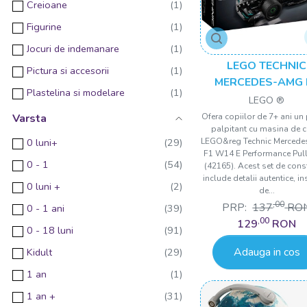
Creioane
Little Tikes
Figurine
Thames & Kosmos
Jocuri de indemanare
AS
LEGO TECHNIC
Pictura si accesorii
MERCEDES-AMG 
Open Brick Source
Plastelina si modelare
W14 E PERFORMA
LEGO ®
Clicstoys
PULL BACK 421
Ofera copiilor de 7+ ani un 
Varsta
MARTINELIA
palpitant cu masina de c
0 luni+
LEGO&reg Technic Merced
Svoora
F1 W14 E Performance Pul
0 - 1
(42165). Acest set de const
Speedy Monkey
include detalii autentice, in
0 luni +
de...
Brio
,00
PRP:
137
RO
0 - 1 ani
Cubic Fun
,00
129
RON
0 - 18 luni
Fischertechnik
Adauga in cos
Kidult
MGA
1 an
THE LEARNING JOURNEY
1 an +
MAISTO