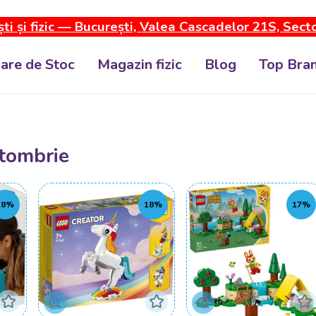
ti și fizic — București, Valea Cascadelor 21S, Sect
dare de Stoc
Magazin fizic
Blog
Top Bran
tombrie
18%
18%
17%