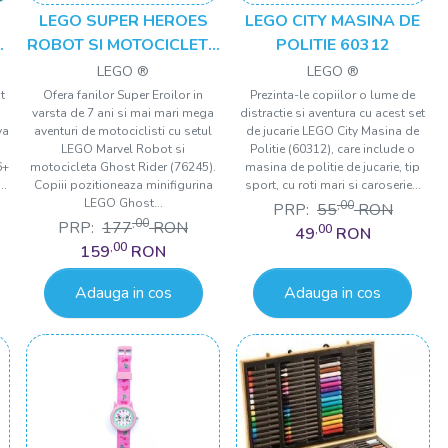
LEGO SUPER HEROES
LEGO CITY MASINA DE
LE
ROBOT SI MOTOCICLETA
POLITIE 60312
CALARETUL FANTOMA
LEGO ®
LEGO ®
76245
t
Ofera fanilor Super Eroilor in
Prezinta-le copiilor o lume de
varsta de 7 ani si mai mari mega
distractie si aventura cu acest set
va
aventuri de motociclisti cu setul
de jucarie LEGO City Masina de
LEGO Marvel Robot si
Politie (60312), care include o
6+
motocicleta Ghost Rider (76245).
masina de politie de jucarie, tip
..
Copiii pozitioneaza minifigurina
sport, cu roti mari si caroserie...
LEGO Ghost...
,00
PRP:
55
RON
,00
PRP:
177
RON
,00
49
RON
,00
159
RON
Adauga in cos
Adauga in cos