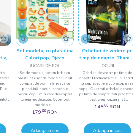
Set modelaj cu plastilina
Ochelari de vedere pe
iv,
Culori pop, Djeco
timp de noapte, Thame
& Kosmos
JUCARII DE ROL
JOCURI
ctiv
Set de modelaj pentru bebe cu
Ochelari de vedere pe timp de
terele
plastilină ușor de modelat Un kit
noapte Efectuează misiuni secre
micii
complet de pornire în joaca cu
și supraveghere sub acoperire
D le
plastilină, special conceput
nopții! Cu acești ochelari de vede
e
pentru copiii mici care descoperă
pe timp de noapte, ești pregătit 
ântului,
lumea modelajulu. Copiii pot
investighezi cazuri și să...
modela cu...
,00
145
RON
,00
179
RON
Adauga in cos
Adauga in cos