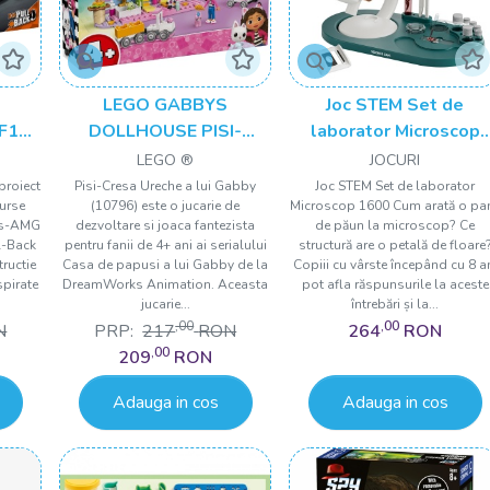
LEGO GABBYS
Joc STEM Set de
F1
DOLLHOUSE PISI-
laborator Microscop
NCE
CRESA URECHE A LUI
1600, TopBright
LEGO ®
JOCURI
65
GABBY 10796
proiect
Pisi-Cresa Ureche a lui Gabby
Joc STEM Set de laborator
urse
(10796) este o jucarie de
Microscop 1600 Cum arată o pa
es-AMG
dezvoltare si joaca fantezista
de păun la microscop? Ce
l-Back
pentru fanii de 4+ ani ai serialului
structură are o petală de floare
ructie
Casa de papusi a lui Gabby de la
Copiii cu vârste începând cu 8 a
spirate
DreamWorks Animation. Aceasta
pot afla răspunsurile la aceste
jucarie...
întrebări și la...
,00
,00
N
PRP:
217
RON
264
RON
,00
209
RON
Adauga in cos
Adauga in cos