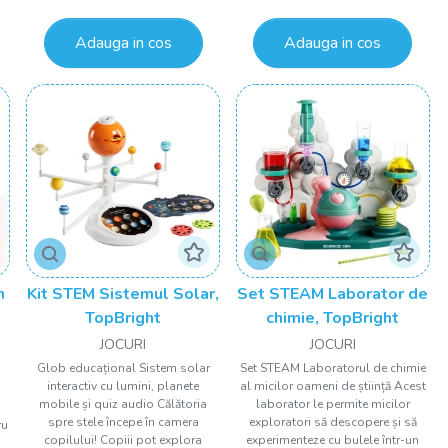
Adauga in cos
Adauga in cos
n
Kit STEM Sistemul Solar,
Set STEAM Laborator de
TopBright
chimie, TopBright
JOCURI
JOCURI
Glob educațional Sistem solar
Set STEAM Laboratorul de chimie
interactiv cu lumini, planete
al micilor oameni de știință Acest
mobile și quiz audio Călătoria
laborator le permite micilor
spre stele începe în camera
exploratori să descopere și să
ru
copilului! Copiii pot explora
experimenteze cu bulele într-un