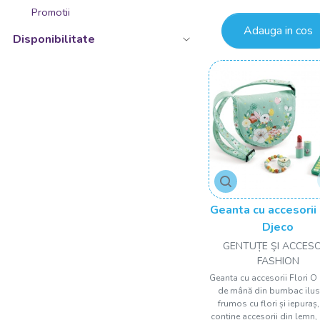
8 ani+
Promotii
ArtGreco Desen
Adauga in cos
8 ani
Disponibilitate
Fridolin
9 luni+
Jocuri
9+
Mojo
9+ ani
Silverlit
+9 Ani
9 - 12 ani
10 ani+
10 luni+
Geanta cu accesorii 
10 luni
Djeco
10 luni +
GENTUȚE ŞI ACCESO
FASHION
10 ani
Geanta cu accesorii Flori O
12 ani+
de mână din bumbac ilus
frumos cu flori și iepuraș,
12 luni+
conține accesorii din lemn,