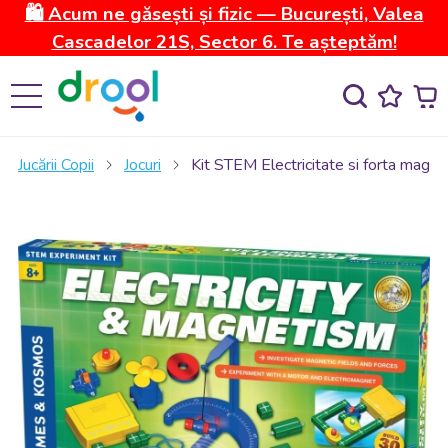
🛍️ Acum ne găsești și fizic — București, Valea
Cascadelor 21S, Sector 6. Te așteptăm!
Jucării Copii
Jocuri
Kit STEM Electricitate si forta mag