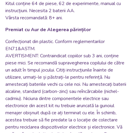
Kitul conține 64 de piese, 62 de experimente, manual cu
instrucțiuni. Necesita 2 baterii AA.
Vârsta recomandată: 8+ ani.
Premiat cu Aur de Alegerea părinților
Confecționat din plastic. Conform reglementarilor
EN71&ASTM.
AVERTISMENT: Contraindicat copiilor sub 3 ani, conține
piese mici. Se recomandă supravegherea copilului de către
un adult în timpul jocului. Citiți instrucțiunile înainte de
utilizare, urmați-le și păstrați-le pentru referință. Nu
amestecați bateriile vechi cu cele noi. Nu amestecați baterii
alcaline, standard (carbon-zinc) sau reîncărcabile (nichel-
cadmiu). Niciuna dintre componentele electrice sau
electronice din acest kit nu trebuie aruncată la gunoiul
menajer obișnuit după ce ați terminat cu ele. În schimb,
acestea trebuie să fie predate la o locație de colectare
pentru reciclarea dispozitivelor electrice și electronice. Vă