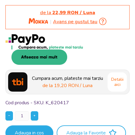
de la
22,99 RON / Luna
Avans pe gustul tau
Cumpara acum,
plateste mai tarziu
Afiseaza mai mult
Cumpara acum, plateste mai tarziu
Detalii
aici
de la
19,20 RON
/ Luna
Cod produs - SKU
K_620417
−
+
Adauga in cos
Adauga la Favorite