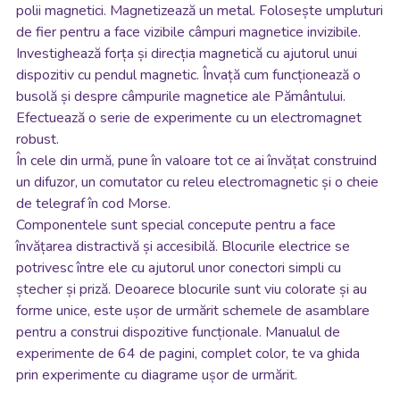
polii magnetici. Magnetizează un metal. Folosește umpluturi
de fier pentru a face vizibile câmpuri magnetice invizibile.
Investighează forța și direcția magnetică cu ajutorul unui
dispozitiv cu pendul magnetic. Învață cum funcționează o
busolă și despre câmpurile magnetice ale Pământului.
Efectuează o serie de experimente cu un electromagnet
robust.
În cele din urmă, pune în valoare tot ce ai învățat construind
un difuzor, un comutator cu releu electromagnetic și o cheie
de telegraf în cod Morse.
Componentele sunt special concepute pentru a face
învățarea distractivă și accesibilă. Blocurile electrice se
potrivesc între ele cu ajutorul unor conectori simpli cu
ștecher și priză. Deoarece blocurile sunt viu colorate și au
forme unice, este ușor de urmărit schemele de asamblare
pentru a construi dispozitive funcționale. Manualul de
experimente de 64 de pagini, complet color, te va ghida
prin experimente cu diagrame ușor de urmărit.