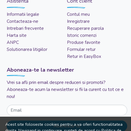
Asistenta
Cont client
Informatii legale
Contul meu
Contacteaza-ne
Inregistrare
Intrebari frecvente
Recuperare parola
Harta site
Istoric comenzi
ANPC
Produse favorite
Solutionarea litigiilor
Formular retur
Retur in EasyBox
Aboneaza-te la newsletter
Vrei sa afli prin email despre reduceri si promotii?
Aboneaza-te acum la newsletter si fii la curent cu tot ce e
nou!
Email
Acest site foloseste cookies pentru a va oferi functionalitatea
Aboneaza-te
dorita. Navigand in continuare, sunteti de acord cu
Politica de