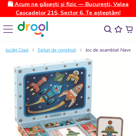
🛍️ Acum ne găsești și fizic — București, Valea
Cascadelor 21S, Sector 6. Te așteptăm!
Jucării Copii
Seturi de construit
Joc de asamblat Nave sp