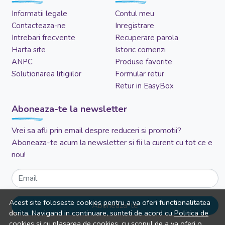
Informatii legale
Contul meu
Contacteaza-ne
Inregistrare
Intrebari frecvente
Recuperare parola
Harta site
Istoric comenzi
ANPC
Produse favorite
Solutionarea litigiilor
Formular retur
Retur in EasyBox
Aboneaza-te la newsletter
Vrei sa afli prin email despre reduceri si promotii?
Aboneaza-te acum la newsletter si fii la curent cu tot ce e
nou!
Email
Acest site foloseste cookies pentru a va oferi functionalitatea
Aboneaza-te
dorita. Navigand in continuare, sunteti de acord cu
Politica de
cookies
si cu plasarea de cookies, cu scopul de a va oferi o