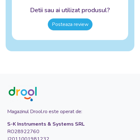
Detii sau ai utilizat produsul?
Posteaza review
Magazinul Drool.ro este operat de:
S-K Instruments & Systems SRL
RO28922760
J2011001981232