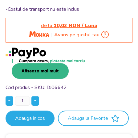
-Costul de transport nu este inclus
de la
10,02 RON / Luna
Avans pe gustul tau
Cumpara acum,
plateste mai tarziu
Afiseaza mai mult
Cod produs - SKU
DJ06642
−
+
Adauga in cos
Adauga la Favorite