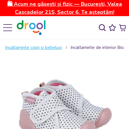
🛍️ Acum ne găsești și fizic — București, Valea
Cascadelor 21S, Sector 6. Te așteptăm!
Incaltaminte copii si bebelusi
Incaltaminte de interior Bi