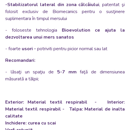
-Stabilizatorul lateral din zona călcâiului
, patentat şi
folosit exclusiv de Biomecanics pentru o susţinere
suplimentara în timpul mersului
- foloseste tehnologia
Bioevolution
ce ajuta la
dezvoltarea unui mers sanatos
-
foarte
usori -
potriviti pentru picior normal sau lat
Recomandari:
- lăsaţi un spaţiu de
5-7 mm
faţă de dimensiunea
măsurată a tălpii;
Exterior: Material textil respirabil - Interior:
Material textil respirabil - Talpa: Material de inalta
calitate
Inchidere: curea cu scai
Varf: rotunjit