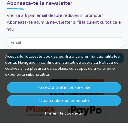
Aboneaza-te la newsletter
Vrei sa afli prin email despre reduceri si promotii?
Aboneaza-te acum la newsletter si fii la curent cu tot ce e
nou!
Email
Acest site foloseste cookies pentru a va oferi functionalitatea
Aboneaza-te
dorita. Navigand in continuare, sunteti de acord cu
Politica de
cookies
si cu plasarea de cookies, cu scopul de a va oferi o
experienta imbunatatita.
Accepta toate cookie-urile
Doar cookie-uri esentiale
Preferinte cookie-uri