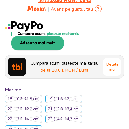
de la
10,51 RON / Luna
Avans pe gustul tau
Cumpara acum,
plateste mai tarziu
Afiseaza mai mult
Cumpara acum, plateste mai tarziu
Detalii
aici
de la
10,61 RON
/ Luna
Marime
18 (10,8-11,5 cm)
19 (11,6-12,1 cm)
20 (12,2-12,7 cm)
21 (12,8-13,4 cm)
22 (13,5-14,1 cm)
23 (14,2-14,7 cm)