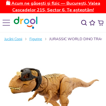
🛍️ Acum ne găsești și fizic — București, Valea
Cascadelor 21S, Sector 6. Te așteptăm!
Jucării Copii
Figurine
JURASSIC WORLD DINO TRAC