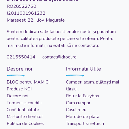
RO28922760
J2011001981232
Marasesti 22, Ilfov, Magurele
Suntem dedicati satisfactiei clientilor nostri și garantam
pentru calitatea produsele pe care vi le oferim. Pentru
mai multe informatii, nu ezitati să ne contactati:
0215550414 contact@drool.ro
Despre noi
Informatii Utile
BLOG pentru MAMICI
Cumperi acum, plătești mai
Produse NOI
târziu...
Despre noi
Retur la Easybox
Termeni si conditii
Cum cumpar
Confidentialitate
Cosul meu
Marturiile clientilor
Metode de plata
Politica de Cookies
Transport si retururi