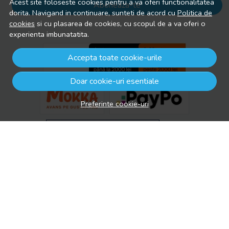
Acest site foloseste cookies pentru a va oferi functionalitatea
Aboneaza-te
dorita. Navigand in continuare, sunteti de acord cu
Politica de
cookies
si cu plasarea de cookies, cu scopul de a va oferi o
experienta imbunatatita.
Accepta toate cookie-urile
Doar cookie-uri esentiale
Preferinte cookie-uri