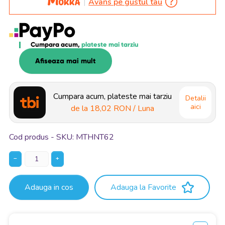
Avans pe gustul tau
Cumpara acum,
plateste mai tarziu
Afiseaza mai mult
Cumpara acum, plateste mai tarziu
Detalii
aici
de la
18,02 RON
/ Luna
Cod produs - SKU
MTHNT62
−
+
Adauga in cos
Adauga la Favorite