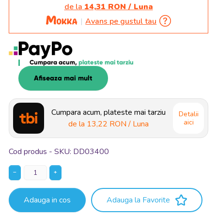
de la
14,31 RON / Luna
Avans pe gustul tau
Cumpara acum,
plateste mai tarziu
Afiseaza mai mult
Cumpara acum, plateste mai tarziu
Detalii
aici
de la
13,22 RON
/ Luna
Cod produs - SKU
DD03400
−
+
Adauga in cos
Adauga la Favorite