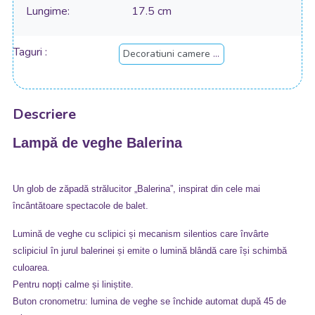
Lungime
17.5 cm
Taguri
Decoratiuni camere copii
Descriere
Lampă de veghe Balerina
Un glob de zăpadă strălucitor „Balerina”, inspirat din cele mai
încântătoare spectacole de balet.
Lumină de veghe cu sclipici și mecanism silentios care învârte
sclipiciul în jurul balerinei și emite o lumină blândă care își schimbă
culoarea.
Pentru nopți calme și liniștite.
Buton cronometru: lumina de veghe se închide automat după 45 de