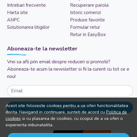
Intrebari frecvente
Recuperare parola
Harta site
Istoric comenzi
ANPC
Produse favorite
Solutionarea litigiilor
Formular retur
Retur in EasyBox
Aboneaza-te la newsletter
Vrei sa afli prin email despre reduceri si promotii?
Aboneaza-te acum la newsletter si fii la curent cu tot ce e
nou!
Email
Acest site foloseste cookies pentru a va oferi functionalitatea
Aboneaza-te
dorita. Navigand in continuare, sunteti de acord cu
Politica de
cookies
si cu plasarea de cookies, cu scopul de a va oferi o
experienta imbunatatita.