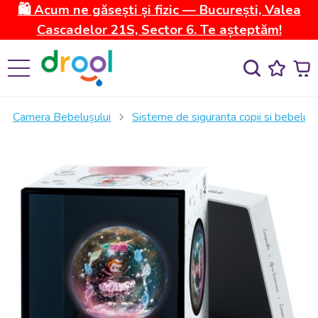
🛍️ Acum ne găsești și fizic — București, Valea
Cascadelor 21S, Sector 6. Te așteptăm!
Camera Bebelușului
Sisteme de siguranta copii si bebelusi