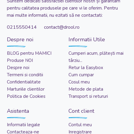
Suntem dedicati satisfactiei clientilor nostri și garantam
pentru calitatea produsele pe care vi le oferim. Pentru
mai multe informatii, nu ezitati să ne contactati:
0215550414 contact@drool.ro
Despre noi
Informatii Utile
BLOG pentru MAMICI
Cumperi acum, plătești mai
Produse NOI
târziu...
Despre noi
Retur la Easybox
Termeni si conditii
Cum cumpar
Confidentialitate
Cosul meu
Marturiile clientilor
Metode de plata
Politica de Cookies
Transport si retururi
Asistenta
Cont client
Informatii legale
Contul meu
Contacteaza-ne
Inregistrare