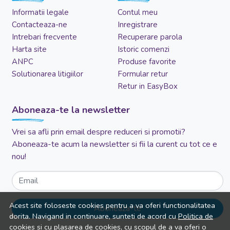
Informatii legale
Contul meu
Contacteaza-ne
Inregistrare
Intrebari frecvente
Recuperare parola
Harta site
Istoric comenzi
ANPC
Produse favorite
Solutionarea litigiilor
Formular retur
Retur in EasyBox
Aboneaza-te la newsletter
Vrei sa afli prin email despre reduceri si promotii?
Aboneaza-te acum la newsletter si fii la curent cu tot ce e
nou!
Email
Acest site foloseste cookies pentru a va oferi functionalitatea
Aboneaza-te
dorita. Navigand in continuare, sunteti de acord cu
Politica de
cookies
si cu plasarea de cookies, cu scopul de a va oferi o