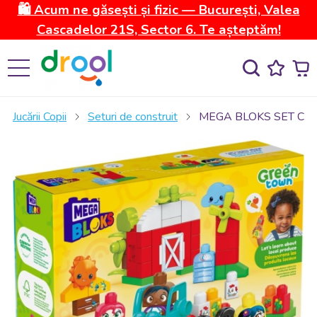
🛍️ Acum ne găsești și fizic — București, Valea
Cascadelor 21S, Sector 6. Te așteptăm!
Jucării Copii
Seturi de construit
MEGA BLOKS SET CON