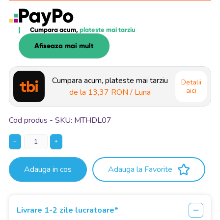
Cumpara acum,
plateste mai tarziu
Afiseaza mai mult
Cumpara acum, plateste mai tarziu
Detalii
aici
de la
13,37 RON
/ Luna
Cod produs - SKU
MTHDL07
−
+
Adauga in cos
Adauga la Favorite
Livrare 1-2 zile lucratoare*