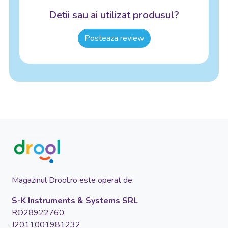
Detii sau ai utilizat produsul?
Posteaza review
Magazinul Drool.ro este operat de:
S-K Instruments & Systems SRL
RO28922760
J2011001981232