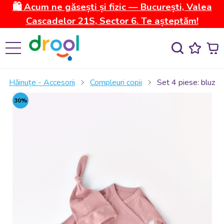
🛍️ Acum ne găsești și fizic — București, Valea
Cascadelor 21S, Sector 6. Te așteptăm!
Hăinuțe - Accesorii
Compleuri copii
Set 4 piese: bluza,
30%