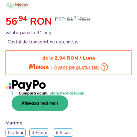
,94
56
RON
,34
PRP:
81
RON
.
valabil pana la 31 aug.
-Costul de transport nu este inclus
de la
2,94 RON / Luna
Avans pe gustul tau
Cumpara acum,
plateste mai tarziu
Afiseaza mai mult
Marime
0-3 luni
3-6 luni
6-9 luni