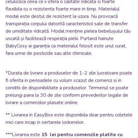
celulozica ceea ce ii ofera o calitate ridicata si foarte
flexibila cu o rezistenta foarte mare in timp. Materialul
modal este destul de rezistent la uzura. Nu provoacă
transpirația corpului datorită caracteristicii sale de transfer
de umiditate ridicată. Modal menține pielea bebelușului tău
uscată și facilitează respirația pielii. Purtand hainute
BabyCosy ai garanția ca materialul folosit este unul curat,
fara urme de pesticide sau alte chimicale.
*
Durata de livrare a produselor de 1-2 zile lucratoare poate
fi oferita in perioadele cu volum scazut de comenzi si in
conditii de disponibilitate a produselor. Termenul se poate
prelungi pana la 30 de zile conform prevederilor legale de
livrare a comenzilor plasate online.
**
Livrarea in EasyBox este disponibila doar pentru coletele
mici care incap in sertarele lockerelor.
***Livrarea este
15 lei pentru comenzile platite cu