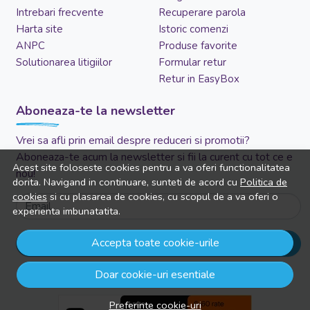
Intrebari frecvente
Recuperare parola
Harta site
Istoric comenzi
ANPC
Produse favorite
Solutionarea litigiilor
Formular retur
Retur in EasyBox
Aboneaza-te la newsletter
Vrei sa afli prin email despre reduceri si promotii?
Aboneaza-te acum la newsletter si fii la curent cu tot ce e
Acest site foloseste cookies pentru a va oferi functionalitatea
nou!
dorita. Navigand in continuare, sunteti de acord cu
Politica de
cookies
si cu plasarea de cookies, cu scopul de a va oferi o
Email
experienta imbunatatita.
Accepta toate cookie-urile
Aboneaza-te
Doar cookie-uri esentiale
Preferinte cookie-uri