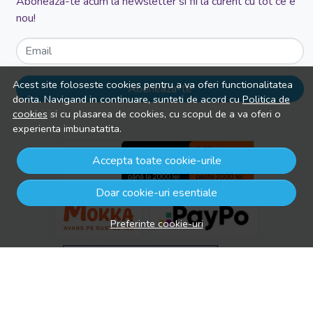
Aboneaza-te acum la newsletter si fii la curent cu tot ce e
nou!
Email
Acest site foloseste cookies pentru a va oferi functionalitatea
Aboneaza-te
dorita. Navigand in continuare, sunteti de acord cu
Politica de
cookies
si cu plasarea de cookies, cu scopul de a va oferi o
experienta imbunatatita.
Accepta toate cookie-urile
Doar cookie-uri esentiale
Preferinte cookie-uri