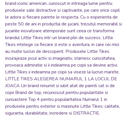
brand iconic american, cunoscut in intreaga lume pentru
produsele sale distractive si captivante, pe care orice copil
le adora si fiecare parinte le respecta. Cu o experienta de
peste 50 de ani in productia de jucarii, trecutul memorabil si
jucariile inovatoare atemporale sunt ceea ce transforma
brandul Little Tikes intr-un brand plin de success. Little
Tikes intelege ca fiecare zi este o aventura, in care cei mici
au multe lucruri de descoperit. Produsele Little Tikes
incurajeaza jocul activ si imaginativ, starnesc curiozitatea,
provoaca admiratie si ii indeamna pe copii sa devine activi.
Little Tikes ii indeamna pe copii sa viseze la lucruri marete.
LITTLE TIKES ALEGEREA NUMARUL 1 LA LOCUL DE
JOACA Un brand renumit si iubit atat de parinti cat si de
copii Brand de top, recunoscut pentru popularitate si
cunoastere Top 4 pentru popularitatea Numarul 1 in
produsele pentru exterior si masinute Little Tikes: calitate,
siguranta, durabilitate, incredere si DISTRACTIE.