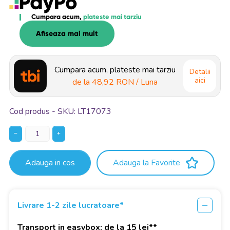
Cumpara acum,
plateste mai tarziu
Afiseaza mai mult
Cumpara acum, plateste mai tarziu
Detalii
aici
de la
48,92 RON
/ Luna
Cod produs - SKU
LT17073
−
+
Adauga in cos
Adauga la Favorite
Livrare 1-2 zile lucratoare*
Transport in easybox: de la 15 lei**