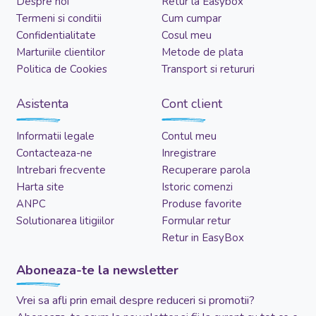
Despre noi
Retur la Easybox
Termeni si conditii
Cum cumpar
Confidentialitate
Cosul meu
Marturiile clientilor
Metode de plata
Politica de Cookies
Transport si retururi
Asistenta
Cont client
Informatii legale
Contul meu
Contacteaza-ne
Inregistrare
Intrebari frecvente
Recuperare parola
Harta site
Istoric comenzi
ANPC
Produse favorite
Solutionarea litigiilor
Formular retur
Retur in EasyBox
Aboneaza-te la newsletter
Vrei sa afli prin email despre reduceri si promotii?