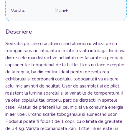
Varsta
2 ani+
Descriere
Senzatia pe care o ai atunci cand aluneci cu viteza pe un
tobogan ramane intiparita in minte o viata intreaga, fiind una
dintre cele mai distractive activitati desfasurate in perioada
copilariei. Iar tobogdanul de la Little Tikes nu face exceptie
de la regula, ba din contra. Ideal pentru dezvoltarea
echilibrului si coordonarii copilului, toboganul ii va asigura
celui mic amintiri de neuitat. Usor de asamblat si de pliat,
rezistent la lumina soarelui si la variatiile de temperatura, ii
va oferi copilului tau propriul parc de distractii in spatele
casei. Alaturi de prietenii lui, cel mic isi va consuma energia
in aer liber, urcand scarile toboganului si alunecand usor.
Podusul poate fi folosit de 1 copil, cu o limita de greutate
de 34 kg. Varsta recomandata 2ani. Little Tikes este un