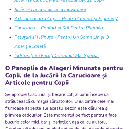
Jucării la Carucioare și Articole pentru Copii
Jucării - De la Clasice la Inovatoare
Articole pentru Copii - Pentru Confort și Siguranță
Carucioare - Confort și Stil Pentru Plimbări
Patuțuri și Hăinuțe - Pentru Un Somn Lin și O
Apariție Stilată
Îndrăzniți Să Faceți Crăciunul Mai Special
O Panoplie de Alegeri Minunate pentru
Copii, de la Jucării la Carucioare și
Articole pentru Copii
Se apropie Crăciunul, și fiecare colț al lumii începe să
strălucească cu magia sărbătorilor. Unul dintre cele mai
frumoase aspecte ale acestui sezon este dăruirea și
primirea cadourilor. Este momentul perfect pentru a face
bucurie celor mici, dar și părinților, așa că, cu ajutorul
Drool.ro, vă aducem un ghid extins de idei de cadouri pentru