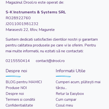
Magazinul Drool.ro este operat de:
S-K Instruments & Systems SRL
RO28922760
J2011001981232
Marasesti 22, Ilfov, Magurele
Suntem dedicati satisfactiei clientilor nostri și garantam
pentru calitatea produsele pe care vi le oferim. Pentru
mai multe informatii, nu ezitati să ne contactati:
0215550414 contact@drool.ro
Despre noi
Informatii Utile
BLOG pentru MAMICI
Cumperi acum, plătești mai
Produse NOI
târziu...
Despre noi
Retur la Easybox
Termeni si conditii
Cum cumpar
Confidentialitate
Cosul meu