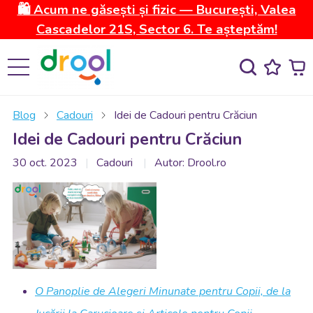
🛍️ Acum ne găsești și fizic — București, Valea
Cascadelor 21S, Sector 6. Te așteptăm!
Blog
Cadouri
Idei de Cadouri pentru Crăciun
Idei de Cadouri pentru Crăciun
30 oct. 2023
Cadouri
Autor: Drool.ro
O Panoplie de Alegeri Minunate pentru Copii, de la