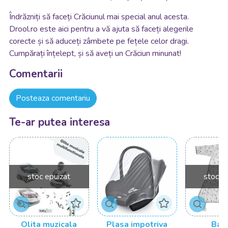
Îndrăzniți să faceți Crăciunul mai special anul acesta.
Drool.ro este aici pentru a vă ajuta să faceți alegerile
corecte și să aduceți zâmbete pe fețele celor dragi.
Cumpărați înțelept, și să aveți un Crăciun minunat!
Comentarii
Posteaza comentariu
Te-ar putea interesa
stoc epuizat
stoc e
Olita muzicala
Plasa impotriva
Bav