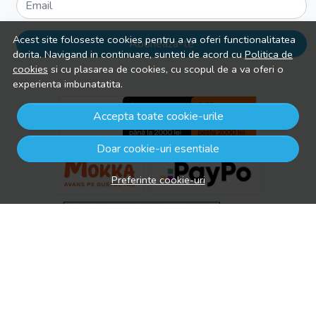
Email
Acest site foloseste cookies pentru a va oferi functionalitatea
Aboneaza-te
dorita. Navigand in continuare, sunteti de acord cu
Politica de
cookies
si cu plasarea de cookies, cu scopul de a va oferi o
experienta imbunatatita.
Accepta toate cookie-urile
Doar cookie-uri esentiale
Preferinte cookie-uri