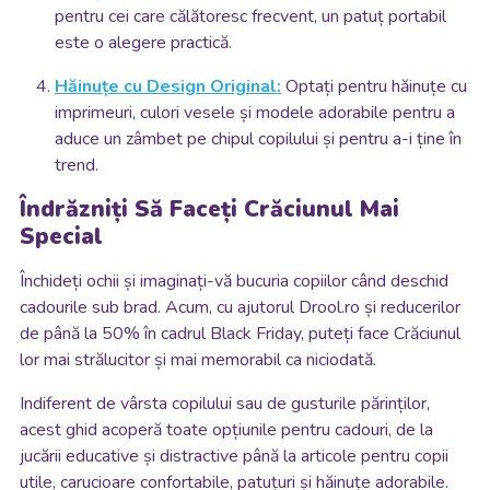
pentru cei care călătoresc frecvent, un patuț portabil
este o alegere practică.
Hăinuțe cu Design Original:
Optați pentru hăinuțe cu
imprimeuri, culori vesele și modele adorabile pentru a
aduce un zâmbet pe chipul copilului și pentru a-i ține în
trend.
Îndrăzniți Să Faceți Crăciunul Mai
Special
Închideți ochii și imaginați-vă bucuria copiilor când deschid
cadourile sub brad. Acum, cu ajutorul Drool.ro și reducerilor
de până la 50% în cadrul Black Friday, puteți face Crăciunul
lor mai strălucitor și mai memorabil ca niciodată.
Indiferent de vârsta copilului sau de gusturile părinților,
acest ghid acoperă toate opțiunile pentru cadouri, de la
jucării educative și distractive până la articole pentru copii
utile, carucioare confortabile, patuțuri și hăinuțe adorabile.