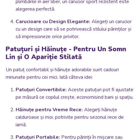
plimbările în aer liber, un carucior sport rezistent este
alegerea perfectă.
Carucioare cu Design Elegante:
Alegeți un carucior
cu un design care să se potrivească stilului părinților și
să impresioneze orice privitor.
Patuțuri și Hăinuțe - Pentru Un Somn
Lin și O Apariție Stilată
Un patuț confortabil și hăinuțe adorabile sunt cadouri
minunate pentru cei mici. Iată câteva idei:
Patuțuri Convertibile:
Aceste patuțuri pot fi ajustate
pe măsură ce copilul crește, economisind bani și spațiu.
Hăinuțe pentru Vreme Rece:
Alegeți hăinuțe
calduroase și moi, potrivite pentru sezonul rece de
iarnă.
Patuțuri Portabile:
Pentru părinții în mișcare sau