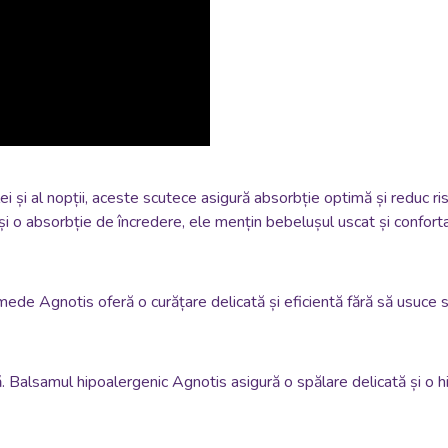
i și al nopții, aceste scutece asigură absorbție optimă și reduc riscu
o absorbție de încredere, ele mențin bebelușul uscat și confortabi
umede Agnotis oferă o curățare delicată și eficientă fără să usuce sa
ă. Balsamul hipoalergenic Agnotis asigură o spălare delicată și o hi