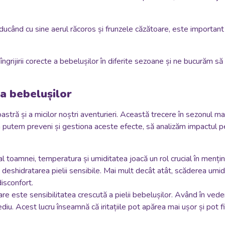
ducând cu sine aerul răcoros și frunzele căzătoare, este important
ngrijirii corecte a bebelușilor în diferite sezoane și ne bucurăm 
 a bebelușilor
tră și a micilor noștri aventurieri. Această trecere în sezonul ma
um putem preveni și gestiona aceste efecte, să analizăm impactul p
 al toamnei, temperatura și umiditatea joacă un rol crucial în mențin
 deshidratarea pielii sensibile. Mai mult decât atât, scăderea umid
disconfort.
rare este sensibilitatea crescută a pielii bebelușilor. Având în vede
diu. Acest lucru înseamnă că iritațiile pot apărea mai ușor și pot f