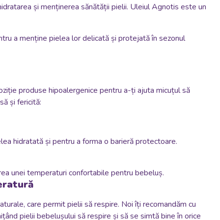
dratarea și menținerea sănătății pielii. Uleiul Agnotis este un
ntru a menține pielea lor delicată și protejată în sezonul
poziție produse hipoalergenice pentru a-ți ajuta micuțul să
 și fericită:
ea hidratată și pentru a forma o barieră protectoare.
nerea unei temperaturi confortabile pentru bebeluș.
eratură
turale, care permit pielii să respire. Noi îți recomandăm cu
țând pielii bebelușului să respire și să se simtă bine în orice