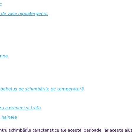
:
 de vase hipoalergenic:
amna
e bebeluș de schimbările de temperatură
ru a preveni și trata
a hainele
 schimbările caracteristice ale acestei perioade, iar aceste ajustă