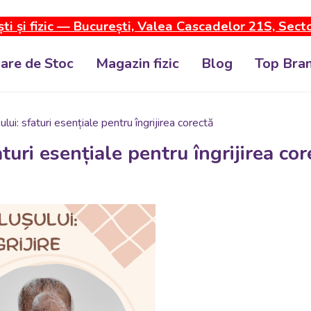
ti și fizic — București, Valea Cascadelor 21S, Sect
dare de Stoc
Magazin fizic
Blog
Top Bran
ui: sfaturi esențiale pentru îngrijirea corectă
turi esențiale pentru îngrijirea cor