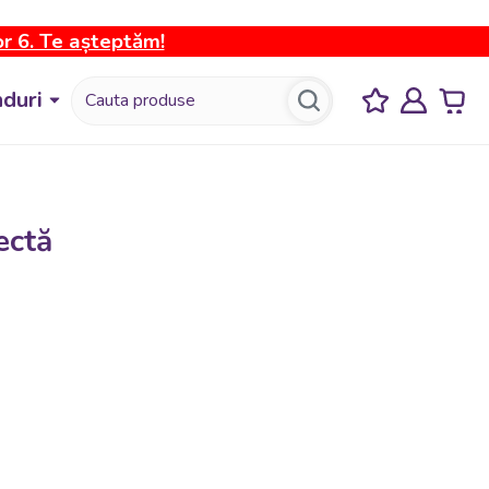
or 6. Te așteptăm!
duri
ectă