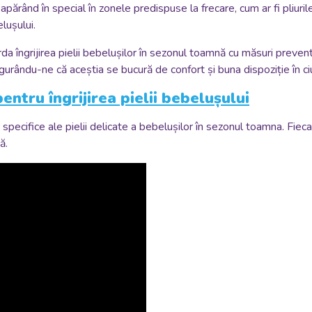
apărând în special în zonele predispuse la frecare, cum ar fi pliurile
lușului.
a îngrijirea pielii bebelușilor în sezonul toamnă cu măsuri preve
igurându-ne că aceștia se bucură de confort și buna dispoziție în ci
ntru îngrijirea pielii bebelușului
pecifice ale pielii delicate a bebelușilor în sezonul toamna. Fieca
ă.