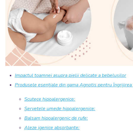
Impactul toamnei asupra pielii delicate a bebelușilor
Produsele esențiale din gama Agnotis pentru îngrijirea 
Scutece hipoalergenice:
Șervetele umede hipoalergenice:
Balsam hipoalergenic de rufe:
Aleze igenice absorbante: