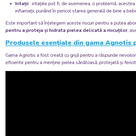
Iritații
: iritațiile pot fi, de asemenea, o problemă, acestea 
inflamații, punând în pericol starea generală de bine a bebe
Este important să înțelegem aceste riscuri pentru a putea abord
pentru a proteja și hidrata pielea delicată a micuților
, as
Produsele esențiale din gama Agnotis pe
Gama Agnotis a fost creată cu grijă pentru a răspunde nevoilor s
eficiente pentru a menține pielea sănătoasă, protejată și fericit