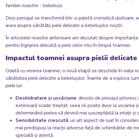
familiei noastre - bebelușii.
Deși peisajul se transformă într-o paletă cromatică uluitoare, a
avea asupra sănătății pielii delicate a bebelușilor noștri.
În articolele noastre anterioare am discutat despre importanța î
pentru îngrijirea delicată a pielii celor mici în timpul toamnei.
Impactul toamnei asupra pielii delicate
Odată cu venirea toamnei, o nouă etapă se deschide în viața noas
sănătatea pielii delicate a bebelușilor. Înainte de a explora c
pielii lor:
Deshidratare și uscăciune
: dincolo de peisajul pitoresc
exterioară scade treptat, ceea ce poate duce la uscarea și
determinând pielea să devină mai susceptibilă la iritații și 
Sensibilitate crescută
: un alt aspect de luat în conside
mai predispuși la reacții adverse față de schimbările de me
specială și atentă.