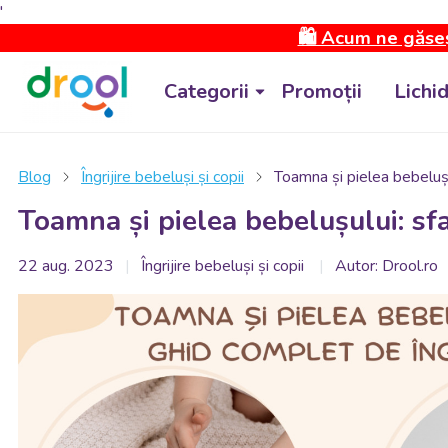
'
🛍️ Acum ne găseș
Categorii
Promoții
Lichi
Blog
Îngrijire bebeluși și copii
Toamna și pielea bebelușul
Toamna și pielea bebelușului: sfa
22 aug. 2023
Îngrijire bebeluși și copii
Autor: Drool.ro