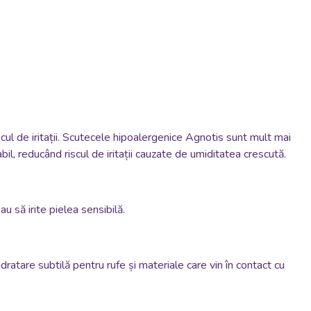
l de iritații.
Scutecele hipoalergenice Agnotis sunt mult mai
l, reducând riscul de iritații cauzate de umiditatea crescută.
u să irite pielea sensibilă.
dratare subtilă pentru rufe și materiale care vin în contact cu