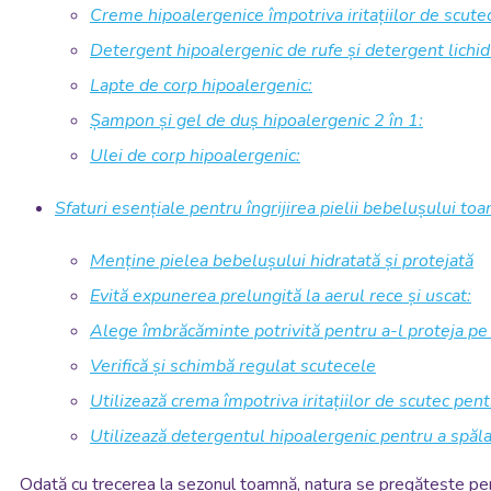
Creme hipoalergenice împotriva iritațiilor de scutec
Detergent hipoalergenic de rufe și detergent lichid
Lapte de corp hipoalergenic:
Șampon și gel de duș hipoalergenic 2 în 1:
Ulei de corp hipoalergenic:
Sfaturi esențiale pentru îngrijirea pielii bebelușului to
Menține pielea bebelușului hidratată și protejată
Evită expunerea prelungită la aerul rece și uscat:
Alege îmbrăcăminte potrivită pentru a-l proteja p
Verifică și schimbă regulat scutecele
Utilizează crema împotriva iritațiilor de scutec pent
Utilizează detergentul hipoalergenic pentru a spăl
Odată cu trecerea la sezonul toamnă, natura se pregătește pentru