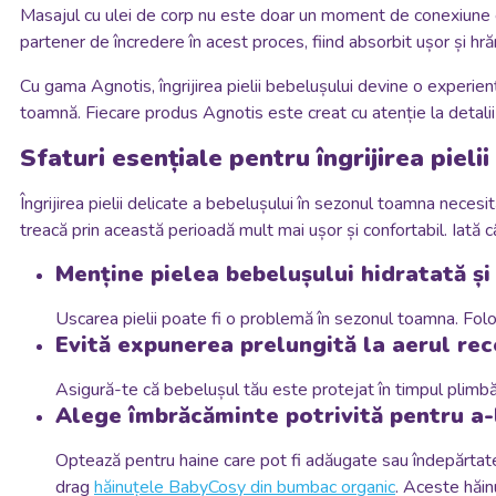
Masajul cu ulei de corp nu este doar un moment de conexiune emo
partener de încredere în acest proces, fiind absorbit ușor și hră
Cu gama Agnotis, îngrijirea pielii bebelușului devine o experienț
toamnă. Fiecare produs Agnotis este creat cu atenție la detalii 
Sfaturi esențiale pentru îngrijirea piel
Îngrijirea pielii delicate a bebelușului în sezonul toamna neces
treacă prin această perioadă mult mai ușor și confortabil. Iată c
Menține pielea bebelușului hidratată și
Uscarea pielii poate fi o problemă în sezonul toamna. Folo
Evită expunerea prelungită la aerul rec
Asigură-te că bebelușul tău este protejat în timpul plimbări
Alege îmbrăcăminte potrivită pentru a-
Optează pentru haine care pot fi adăugate sau îndepărtate u
drag
hăinuțele BabyCosy din bumbac organic
. Aceste hăin