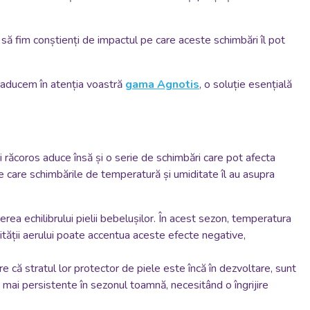
 să fim conștienți de impactul pe care aceste schimbări îl pot
să aducem în atenția voastră
gama Agnotis
, o soluție esențială
i răcoros aduce însă și o serie de schimbări care pot afecta
e care schimbările de temperatură și umiditate îl au asupra
erea echilibrului pielii bebelușilor. În acest sezon, temperatura
ității aerului poate accentua aceste efecte negative,
re că stratul lor protector de piele este încă în dezvoltare, sunt
i mai persistente în sezonul toamnă, necesitând o îngrijire