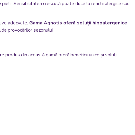
 pielii. Sensibilitatea crescută poate duce la reacții alergice sau
ntive adecvate.
Gama Agnotis oferă soluții hipoalergenice
uda provocărilor sezonului.
re produs din această gamă oferă beneficii unice și soluții