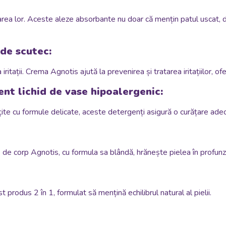
a lor. Aceste aleze absorbante nu doar că mențin patul uscat, dar 
 de scutec:
iritații. Crema Agnotis ajută la prevenirea și tratarea iritațiilor, o
ent lichid de vase hipoalergenic:
țite cu formule delicate, aceste detergenți asigură o curățare adec
e de corp Agnotis, cu formula sa blândă, hrănește pielea în profunz
st produs 2 în 1, formulat să mențină echilibrul natural al pielii.