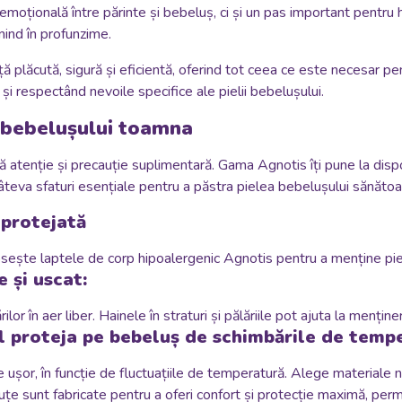
țională între părinte și bebeluș, ci și un pas important pentru hi
nind în profunzime.
ă plăcută, sigură și eficientă, oferind tot ceea ce este necesar pe
și respectând nevoile specifice ale pielii bebelușului.
ii bebelușului toamna
ită atenție și precauție suplimentară. Gama Agnotis îți pune la dis
âteva sfaturi esențiale pentru a păstra pielea bebelușului sănătoasă
 protejată
sește laptele de corp hipoalergenic Agnotis pentru a menține piel
e și uscat:
lor în aer liber. Hainele în straturi și pălăriile pot ajuta la menți
l proteja pe bebeluș de schimbările de temp
șor, în funcție de fluctuațiile de temperatură. Alege materiale na
uțe sunt fabricate pentru a oferi confort și protecție maximă, permi