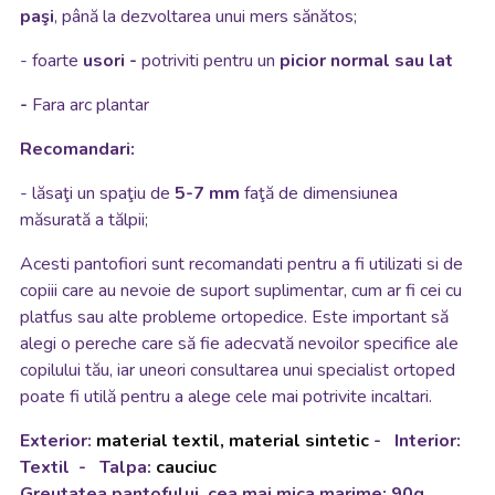
paşi
, până la dezvoltarea unui mers sănătos;
-
foarte
usori -
potriviti pentru un
picior normal sau lat
-
Fara arc plantar
Recomandari:
- lăsaţi un spaţiu de
5-7 mm
faţă de dimensiunea
măsurată a tălpii;
Acesti pantofiori sunt recomandati pentru a fi utilizati si de
copiii care au nevoie de suport suplimentar, cum ar fi cei cu
platfus sau alte probleme ortopedice. Este important să
alegi o pereche care să fie adecvată nevoilor specifice ale
copilului tău, iar uneori consultarea unui specialist ortoped
poate fi utilă pentru a alege cele mai potrivite incaltari.
Exterior:
material textil, material sintetic
- Interior:
Textil
- Talpa:
cauciuc
Greutatea pantofului, cea mai mica marime: 90g