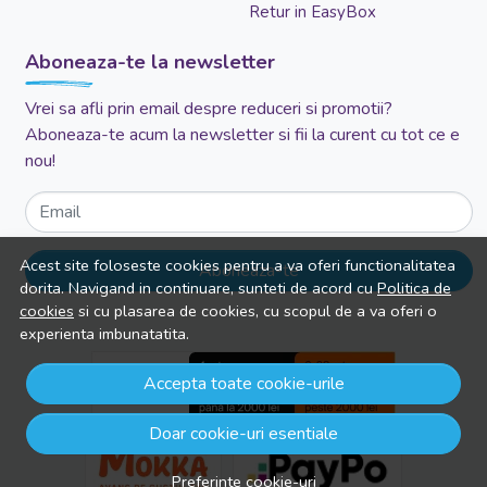
Retur in EasyBox
Aboneaza-te la newsletter
Vrei sa afli prin email despre reduceri si promotii?
Aboneaza-te acum la newsletter si fii la curent cu tot ce e
nou!
Email
Acest site foloseste cookies pentru a va oferi functionalitatea
Aboneaza-te
dorita. Navigand in continuare, sunteti de acord cu
Politica de
cookies
si cu plasarea de cookies, cu scopul de a va oferi o
experienta imbunatatita.
Accepta toate cookie-urile
Doar cookie-uri esentiale
Preferinte cookie-uri