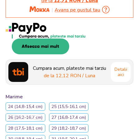
de la
12,71 RON / Luna
Avans pe gustul tau
Cumpara acum,
plateste mai tarziu
Afiseaza mai mult
Cumpara acum, plateste mai tarziu
Detalii
aici
de la
12,12 RON
/ Luna
Marime
24 (14,8-15,4 cm)
25 (15,5-16,1 cm)
26 (16,2-16,7 cm)
27 (16,8-17,4 cm)
28 (17,5-18,1 cm)
29 (18,2-18,7 cm)