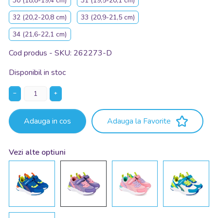
30 (18,8-19,4 cm)
31 (19,5-20,1 cm)
32 (20,2-20,8 cm)
33 (20,9-21,5 cm)
34 (21,6-22,1 cm)
Cod produs - SKU
262273-D
Disponibil in stoc
−
+
Adauga in cos
Adauga la Favorite
Vezi alte optiuni