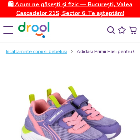
🛍️ Acum ne găsești și fizic — București, Valea
Cascadelor 21S, Sector 6. Te așteptăm!
Incaltaminte copii si bebelusi
Adidasi Primii Pasi pentru Co