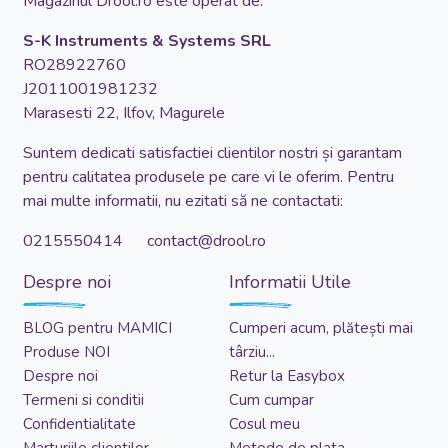
Magazinul Drool.ro este operat de:
S-K Instruments & Systems SRL
RO28922760
J2011001981232
Marasesti 22, Ilfov, Magurele
Suntem dedicati satisfactiei clientilor nostri și garantam
pentru calitatea produsele pe care vi le oferim. Pentru
mai multe informatii, nu ezitati să ne contactati:
0215550414 contact@drool.ro
Despre noi
Informatii Utile
BLOG pentru MAMICI
Cumperi acum, plătești mai
Produse NOI
târziu...
Despre noi
Retur la Easybox
Termeni si conditii
Cum cumpar
Confidentialitate
Cosul meu
Marturiile clientilor
Metode de plata