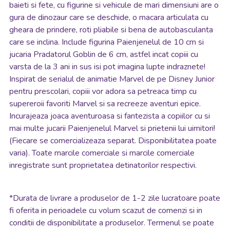
baieti si fete, cu figurine si vehicule de mari dimensiuni are o
gura de dinozaur care se deschide, o macara articulata cu
gheara de prindere, roti pliabile si bena de autobasculanta
care se inclina. Include figurina Paienjenelul de 10 cm si
jucaria Pradatorul Goblin de 6 cm, astfel incat copiii cu
varsta de la 3 ani in sus isi pot imagina lupte indraznete!
Inspirat de serialul de animatie Marvel de pe Disney Junior
pentru prescolari, copiii vor adora sa petreaca timp cu
supereroii favoriti Marvel si sa recreeze aventuri epice.
Incurajeaza joaca aventuroasa si fantezista a copiilor cu si
mai multe jucarii Paienjenelul Marvel si prietenii lui uimitori!
(Fiecare se comercializeaza separat. Disponibilitatea poate
varia). Toate marcile comerciale si marcile comerciale
inregistrate sunt proprietatea detinatorilor respectivi.
*
Durata de livrare a produselor de 1-2 zile lucratoare poate
fi oferita in perioadele cu volum scazut de comenzi si in
conditii de disponibilitate a produselor. Termenul se poate