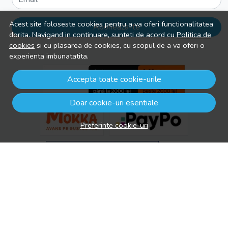
Acest site foloseste cookies pentru a va oferi functionalitatea
Aboneaza-te
dorita. Navigand in continuare, sunteti de acord cu
Politica de
cookies
si cu plasarea de cookies, cu scopul de a va oferi o
experienta imbunatatita.
Accepta toate cookie-urile
Doar cookie-uri esentiale
Preferinte cookie-uri