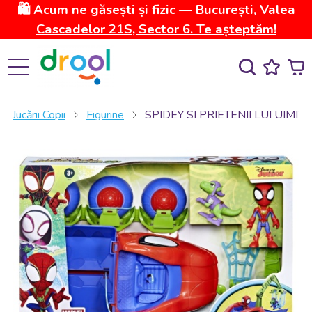
🛍️ Acum ne găsești și fizic — București, Valea
Cascadelor 21S, Sector 6. Te așteptăm!
Jucării Copii
Figurine
SPIDEY SI PRIETENII LUI UI