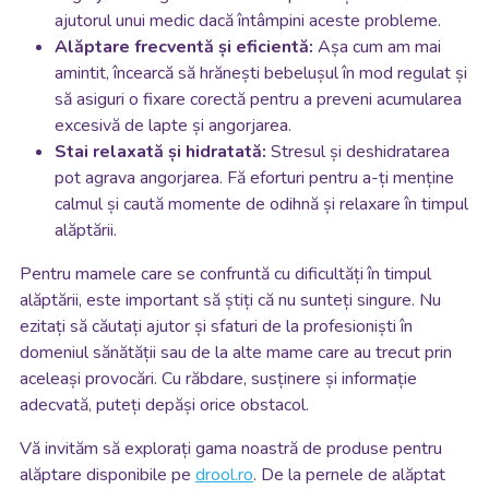
ajutorul unui medic dacă întâmpini aceste probleme.
Alăptare frecventă și eficientă:
Așa cum am mai
amintit, încearcă să hrănești bebelușul în mod regulat și
să asiguri o fixare corectă pentru a preveni acumularea
excesivă de lapte și angorjarea.
Stai relaxată și hidratată:
Stresul și deshidratarea
pot agrava angorjarea. Fă eforturi pentru a-ți menține
calmul și caută momente de odihnă și relaxare în timpul
alăptării.
Pentru mamele care se confruntă cu dificultăți în timpul
alăptării, este important să știți că nu sunteți singure. Nu
ezitați să căutați ajutor și sfaturi de la profesioniști în
domeniul sănătății sau de la alte mame care au trecut prin
aceleași provocări. Cu răbdare, susținere și informație
adecvată, puteți depăși orice obstacol.
Vă invităm să explorați gama noastră de produse pentru
alăptare disponibile pe
drool.ro
. De la pernele de alăptat