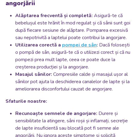
angorjării
Alăptarea frecventă și completă:
Asigură-te că
bebelușul este hrănit în mod regulat și că sânii sunt goi
după fiecare sesiune de alăptare. Pomparea excesivă
sau nepotrivită a laptelui poate contribui la angorjare.
Utilizarea corectă a
pompei de sân
:
Dacă folosești
o pompă de sân, asigură-te că o utilizezi corect și că nu
pompezi prea mult lapte, ceea ce poate duce la
creșterea producției și la angorjare.
Masajul sânilor:
Compresiile calde și masajul ușor al
sânilor pot ajuta la deschiderea canalelor de lapte și la
ameliorarea disconfortului cauzat de angorjare.
Sfaturile noastre:
Recunoaște semnele de angorjare:
Durere și
sensibilitate la atingere, sâni roșii și inflamați, secreție
de lapte insuficientă sau blocată pot fi semne ale
angorjării. Nu ignora aceste simptome și solicită