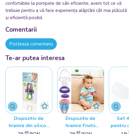
confortabile la pompele de sân eficiente, avem tot ce vă
trebuie pentru a vă face experiența alăptării cât mai plăcută
și eficientă posibil.
Comentarii
Posteaza comentariu
Te-ar putea interesa
Dispozitiv de
Dispozitiv de
Set 4 r
hranire din silicon
hranire Fruits
pentru dis
BabyJem Fruits and
BabyJem
de hranir
,49
,49
,32
29
RON
29
RON
19