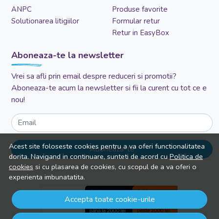
ANPC
Produse favorite
Solutionarea litigiilor
Formular retur
Retur in EasyBox
Aboneaza-te la newsletter
Vrei sa afli prin email despre reduceri si promotii?
Aboneaza-te acum la newsletter si fii la curent cu tot ce e
nou!
Email
Acest site foloseste cookies pentru a va oferi functionalitatea
Aboneaza-te
dorita. Navigand in continuare, sunteti de acord cu
Politica de
cookies
si cu plasarea de cookies, cu scopul de a va oferi o
experienta imbunatatita.
Accepta toate cookie-urile