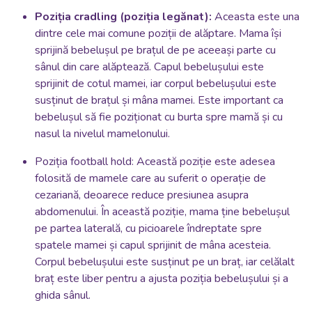
Poziția cradling (poziția legănat):
Aceasta este una
dintre cele mai comune poziții de alăptare. Mama își
sprijină bebelușul pe brațul de pe aceeași parte cu
sânul din care alăptează. Capul bebelușului este
sprijinit de cotul mamei, iar corpul bebelușului este
susținut de brațul și mâna mamei. Este important ca
bebelușul să fie poziționat cu burta spre mamă și cu
nasul la nivelul mamelonului.
Poziția football hold:
Această poziție este adesea
folosită de mamele care au suferit o operație de
cezariană, deoarece reduce presiunea asupra
abdomenului. În această poziție, mama ține bebelușul
pe partea laterală, cu picioarele îndreptate spre
spatele mamei și capul sprijinit de mâna acesteia.
Corpul bebelușului este susținut pe un braț, iar celălalt
braț este liber pentru a ajusta poziția bebelușului și a
ghida sânul.