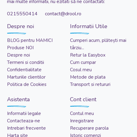
mai multe informatii, nu ezitati să ne contactati:
0215550414 contact@drool.ro
Despre noi
Informatii Utile
BLOG pentru MAMICI
Cumperi acum, plătești mai
Produse NOI
târziu...
Despre noi
Retur la Easybox
Termeni si conditii
Cum cumpar
Confidentialitate
Cosul meu
Marturiile clientilor
Metode de plata
Politica de Cookies
Transport si retururi
Asistenta
Cont client
Informatii legale
Contul meu
Contacteaza-ne
Inregistrare
Intrebari frecvente
Recuperare parola
Harta site
Istoric comenzi