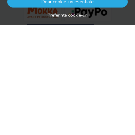
Doar cookie-uri esentiale
Preferinte cookie-uri
© drool.ro 2026