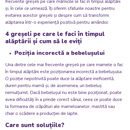
frecvente greșeli pe care mămicile le fac în timpul alăptării
și, în cele ce urmează, îți oferim sfaturile noastre pentru
evitarea acestor greșeli și despre cum să transformi
alăptarea într-o experiență pozitivă pentru amândoi:
4 greșeli pe care le faci în timpul
alăptării și cum să le eviți
Poziția incorectă a bebelușului
Una dintre cele mai frecvente greșeli pe care mamele o fac
în timpul alăptării este poziționarea incorectă a bebelușului.
O poziție nepotrivită poate duce la alăptare ineficientă,
dureri pentru mamă și, de asemenea, un bebeluș
nemulțumit. Dacă bebelușul nu este bine poziționat, poate
avea dificultăți în a prinde corect sânul, ceea ce poate duce
la formarea de crăpături ale mameloanelor, mastită sau
chiar o scădere a producției de lapte.
Care sunt soluțiile?