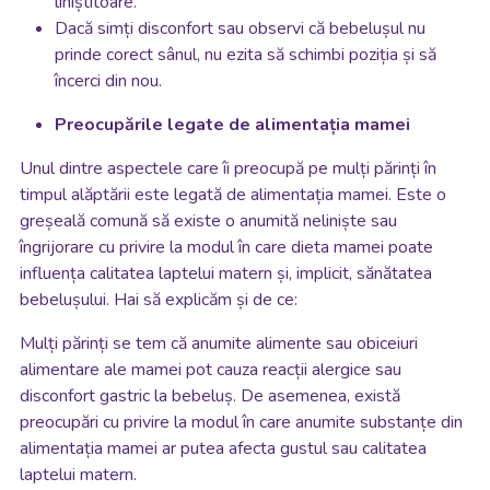
liniștitoare.
Dacă simți disconfort sau observi că bebelușul nu
prinde corect sânul, nu ezita să schimbi poziția și să
încerci din nou.
Preocupările legate de alimentația mamei
Unul dintre aspectele care îi preocupă pe mulți părinți în
timpul alăptării este legată de alimentația mamei. Este o
greșeală comună să existe o anumită neliniște sau
îngrijorare cu privire la modul în care dieta mamei poate
influența calitatea laptelui matern și, implicit, sănătatea
bebelușului. Hai să explicăm și de ce:
Mulți părinți se tem că anumite alimente sau obiceiuri
alimentare ale mamei pot cauza reacții alergice sau
disconfort gastric la bebeluș. De asemenea, există
preocupări cu privire la modul în care anumite substanțe din
alimentația mamei ar putea afecta gustul sau calitatea
laptelui matern.