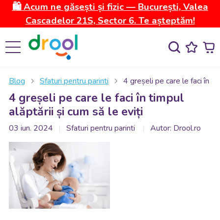
🛍️ Acum ne găsești și fizic — București, Valea
Cascadelor 21S, Sector 6. Te așteptăm!
Blog
Sfaturi pentru parinti
4 greșeli pe care le faci în ti
4 greșeli pe care le faci în timpul
alăptării și cum să le eviți
03 iun. 2024
Sfaturi pentru parinti
Autor: Drool.ro