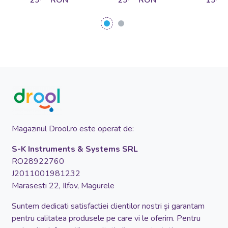
Vegetables
Fru
Magazinul Drool.ro este operat de:
S-K Instruments & Systems SRL
RO28922760
J2011001981232
Marasesti 22, Ilfov, Magurele
Suntem dedicati satisfactiei clientilor nostri și garantam
pentru calitatea produsele pe care vi le oferim. Pentru