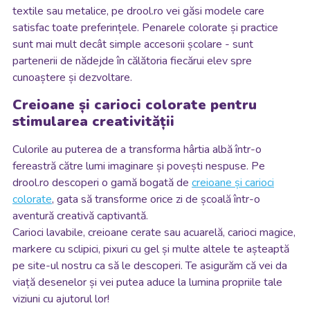
textile sau metalice, pe drool.ro vei găsi modele care
satisfac toate preferințele. Penarele colorate și practice
sunt mai mult decât simple accesorii școlare - sunt
partenerii de nădejde în călătoria fiecărui elev spre
cunoaștere și dezvoltare.
Creioane și carioci colorate pentru
stimularea creativității
Culorile au puterea de a transforma hârtia albă într-o
fereastră către lumi imaginare și povești nespuse. Pe
drool.ro descoperi o gamă bogată de
creioane și carioci
colorate
, gata să transforme orice zi de școală într-o
aventură creativă captivantă.
Carioci lavabile, creioane cerate sau acuarelă, carioci magice,
markere cu sclipici, pixuri cu gel și multe altele te așteaptă
pe site-ul nostru ca să le descoperi. Te asigurăm că vei da
viață desenelor și vei putea aduce la lumina propriile tale
viziuni cu ajutorul lor!