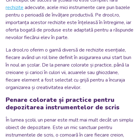
Un început de succes la școală nu este complet fără
rechizite
adecvate, acele mici instrumente care pun bazele
pentru o perioadă de învățare productivă. Pe drool.ro,
importanța acestor rechizite este înțeleasă în întregime, iar
oferta bogată de produse este adaptată pentru a răspunde
nevoilor fiecărui elev în parte.
La drool.ro oferim o gamă diversă de rechizite esențiale,
fiecare având un rol bine definit în asigurarea unui start bun
în noul an școlar. De la penare colorate și practice, până la
creioane și carioci în culori vii, acuarele sau ghiozdane,
fiecare element a fost selectat cu grijă pentru a încuraja
organizarea și creativitatea elevilor.
Penare colorate și practice pentru
depozitarea instrumentelor de scris
În lumea școlii, un penar este mult mai mult decât un simplu
obiect de depozitare. Este un mic sanctuar pentru
instrumentele de scris, o comoară în care fiecare creion,