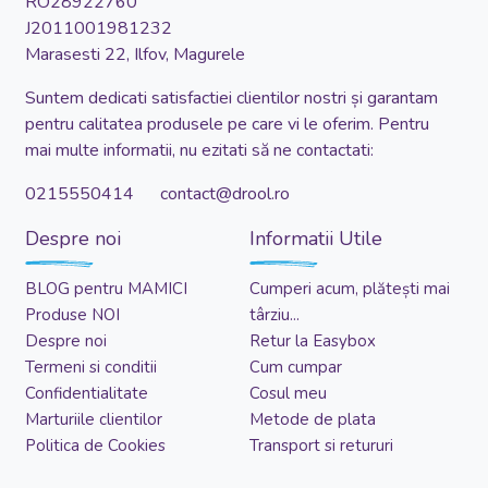
RO28922760
J2011001981232
Marasesti 22, Ilfov, Magurele
Suntem dedicati satisfactiei clientilor nostri și garantam
pentru calitatea produsele pe care vi le oferim. Pentru
mai multe informatii, nu ezitati să ne contactati:
0215550414 contact@drool.ro
Despre noi
Informatii Utile
BLOG pentru MAMICI
Cumperi acum, plătești mai
Produse NOI
târziu...
Despre noi
Retur la Easybox
Termeni si conditii
Cum cumpar
Confidentialitate
Cosul meu
Marturiile clientilor
Metode de plata
Politica de Cookies
Transport si retururi