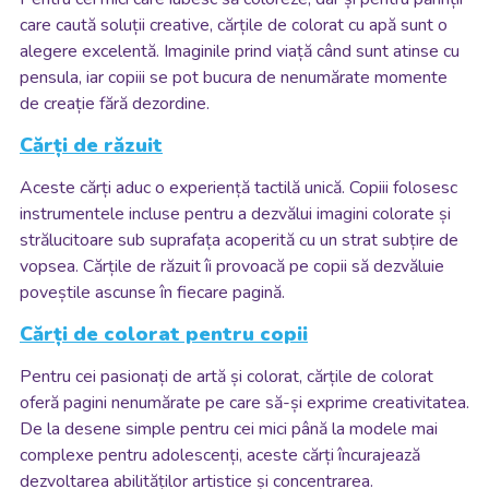
care caută soluții creative, cărțile de colorat cu apă sunt o
alegere excelentă. Imaginile prind viață când sunt atinse cu
pensula, iar copiii se pot bucura de nenumărate momente
de creație fără dezordine.
Cărți de răzuit
Aceste cărți aduc o experiență tactilă unică. Copiii folosesc
instrumentele incluse pentru a dezvălui imagini colorate și
strălucitoare sub suprafața acoperită cu un strat subțire de
vopsea. Cărțile de răzuit îi provoacă pe copii să dezvăluie
poveștile ascunse în fiecare pagină.
Cărți de colorat pentru copii
Pentru cei pasionați de artă și colorat, cărțile de colorat
oferă pagini nenumărate pe care să-și exprime creativitatea.
De la desene simple pentru cei mici până la modele mai
complexe pentru adolescenți, aceste cărți încurajează
dezvoltarea abilităților artistice și concentrarea.