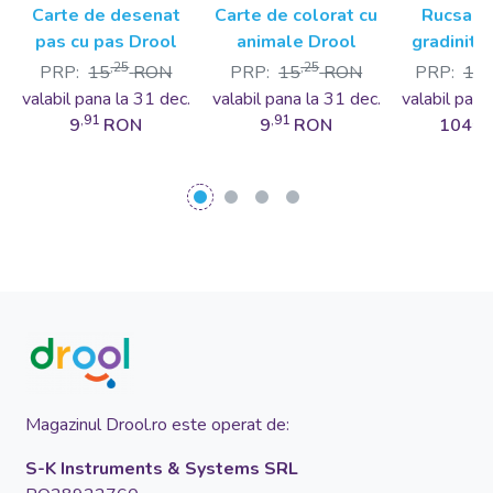
Carte de desenat
Carte de colorat cu
Rucsac c
pas cu pas Drool
animale Drool
gradinita
Va
,25
,25
PRP:
15
RON
PRP:
15
RON
PRP:
16
valabil pana la 31 dec.
valabil pana la 31 dec.
valabil pana
,91
,91
,42
9
RON
9
RON
104
Magazinul Drool.ro este operat de:
S-K Instruments & Systems SRL