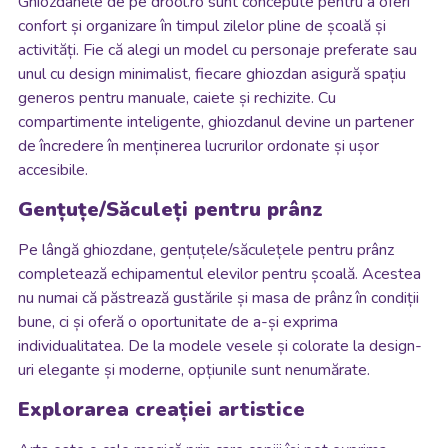
Ghiozdanele de pe drool.ro sunt concepute pentru a oferi
confort și organizare în timpul zilelor pline de școală și
activități. Fie că alegi un model cu personaje preferate sau
unul cu design minimalist, fiecare ghiozdan asigură spațiu
generos pentru manuale, caiete și rechizite. Cu
compartimente inteligente, ghiozdanul devine un partener
de încredere în menținerea lucrurilor ordonate și ușor
accesibile.
Gențuțe/Săculeți pentru prânz
Pe lângă ghiozdane, gențuțele/săculețele pentru prânz
completează echipamentul elevilor pentru școală. Acestea
nu numai că păstrează gustările și masa de prânz în condiții
bune, ci și oferă o oportunitate de a-și exprima
individualitatea. De la modele vesele și colorate la design-
uri elegante și moderne, opțiunile sunt nenumărate.
Explorarea creației artistice