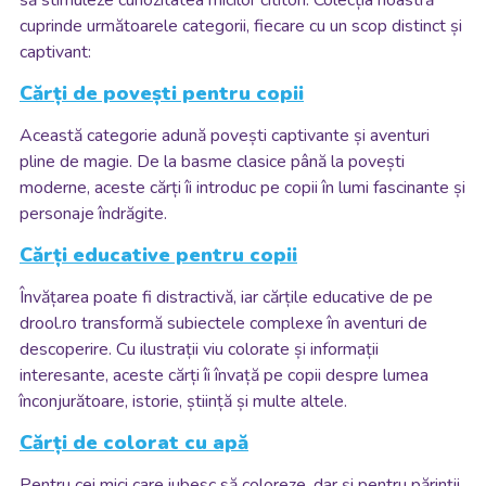
să stimuleze curiozitatea micilor cititori. Colecția noastră
cuprinde următoarele categorii, fiecare cu un scop distinct și
captivant:
Cărți de povești pentru copii
Această categorie adună povești captivante și aventuri
pline de magie. De la basme clasice până la povești
moderne, aceste cărți îi introduc pe copii în lumi fascinante și
personaje îndrăgite.
Cărți educative pentru copii
Învățarea poate fi distractivă, iar cărțile educative de pe
drool.ro transformă subiectele complexe în aventuri de
descoperire. Cu ilustrații viu colorate și informații
interesante, aceste cărți îi învață pe copii despre lumea
înconjurătoare, istorie, știință și multe altele.
Cărți de colorat cu apă
Pentru cei mici care iubesc să coloreze, dar și pentru părinții