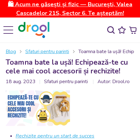
🛍️ Acum ne găsești și fizic — București, Valea
Cascadelor 21S, Sector 6. Te așteptăm!
Blog
Sfaturi pentru parinti
Toamna bate la ușă! Echipează
Toamna bate la ușă! Echipează-te cu
cele mai cool accesorii și rechizite!
18 aug. 2023
Sfaturi pentru parinti
Autor: Drool.ro
Rechizite pentru un start de succes