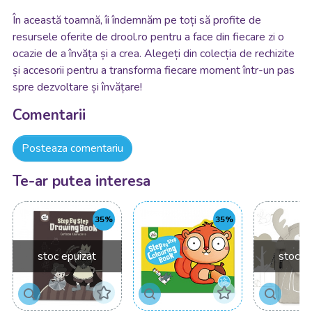
În această toamnă, îi îndemnăm pe toți să profite de
resursele oferite de drool.ro pentru a face din fiecare zi o
ocazie de a învăța și a crea. Alegeți din colecția de rechizite
și accesorii pentru a transforma fiecare moment într-un pas
spre dezvoltare și învățare!
Comentarii
Posteaza comentariu
Te-ar putea interesa
35%
35%
stoc epuizat
stoc e