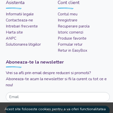
Asistenta
Cont client
Informatii legale
Contul meu
Contacteaza-ne
Inregistrare
Intrebari frecvente
Recuperare parola
Harta site
Istoric comenzi
ANPC
Produse favorite
Solutionarea litigiilor
Formular retur
Retur in EasyBox
Aboneaza-te la newsletter
Vrei sa afli prin email despre reduceri si promotii?
Aboneaza-te acum la newsletter si fii la curent cu tot ce e
nou!
Email
Acest site foloseste cookies pentru a va oferi functionalitatea
Aboneaza-te