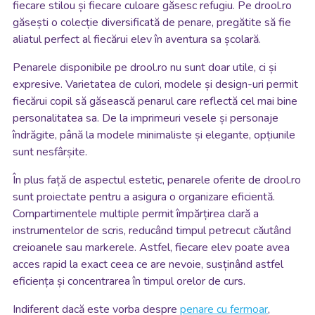
fiecare stilou și fiecare culoare găsesc refugiu. Pe drool.ro
găsești o colecție diversificată de penare, pregătite să fie
aliatul perfect al fiecărui elev în aventura sa școlară.
Penarele disponibile pe drool.ro nu sunt doar utile, ci și
expresive. Varietatea de culori, modele și design-uri permit
fiecărui copil să găsească penarul care reflectă cel mai bine
personalitatea sa. De la imprimeuri vesele și personaje
îndrăgite, până la modele minimaliste și elegante, opțiunile
sunt nesfârșite.
În plus față de aspectul estetic, penarele oferite de drool.ro
sunt proiectate pentru a asigura o organizare eficientă.
Compartimentele multiple permit împărțirea clară a
instrumentelor de scris, reducând timpul petrecut căutând
creioanele sau markerele. Astfel, fiecare elev poate avea
acces rapid la exact ceea ce are nevoie, susținând astfel
eficiența și concentrarea în timpul orelor de curs.
Indiferent dacă este vorba despre
penare cu fermoar
,