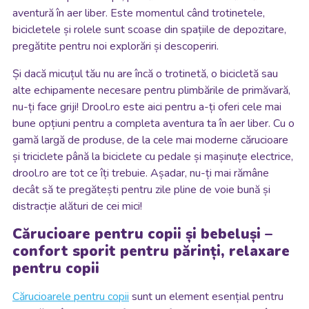
aventură în aer liber. Este momentul când trotinetele,
bicicletele și rolele sunt scoase din spațiile de depozitare,
pregătite pentru noi explorări și descoperiri.
Și dacă micuțul tău nu are încă o trotinetă, o bicicletă sau
alte echipamente necesare pentru plimbările de primăvară,
nu-ți face griji! Drool.ro este aici pentru a-ți oferi cele mai
bune opțiuni pentru a completa aventura ta în aer liber. Cu o
gamă largă de produse, de la cele mai moderne cărucioare
și triciclete până la biciclete cu pedale și mașinuțe electrice,
drool.ro are tot ce îți trebuie.
Așadar, nu-ți mai rămâne
decât să te pregătești pentru zile pline de voie bună și
distracție alături de cei mici!
Cărucioare pentru copii și bebeluși –
confort sporit pentru părinți, relaxare
pentru copii
Cărucioarele pentru copii
sunt un element esențial pentru