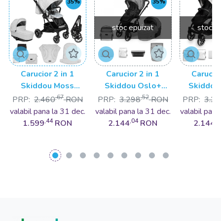
35%
35%
stoc epuizat
stoc e
Carucior 2 in 1
Carucior 2 in 1
Carucior
Skiddou Moss
Skiddou Oslo+
Skiddou
Normandic Dream,
Normandic Dream,
Vanilla de
,67
,52
PRP:
2.460
RON
PRP:
3.298
RON
PRP:
3.2
Gri
Gri
valabil pana la 31 dec.
valabil pana la 31 dec.
valabil pana
,44
,04
,0
1.599
RON
2.144
RON
2.144