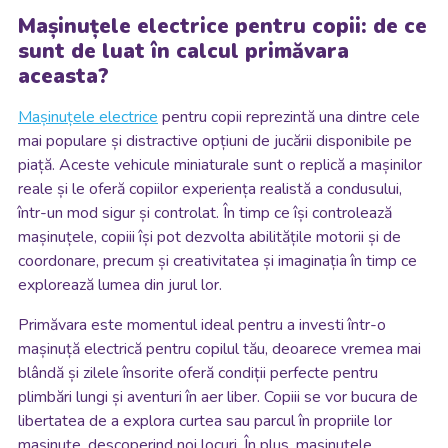
Mașinuțele electrice pentru copii: de ce
sunt de luat în calcul primăvara
aceasta?
Mașinuțele electrice
pentru copii reprezintă una dintre cele
mai populare și distractive opțiuni de jucării disponibile pe
piață. Aceste vehicule miniaturale sunt o replică a mașinilor
reale și le oferă copiilor experiența realistă a condusului,
într-un mod sigur și controlat. În timp ce își controlează
mașinuțele, copiii își pot dezvolta abilitățile motorii și de
coordonare, precum și creativitatea și imaginația în timp ce
explorează lumea din jurul lor.
Primăvara este momentul ideal pentru a investi într-o
mașinuță electrică pentru copilul tău, deoarece vremea mai
blândă și zilele însorite oferă condiții perfecte pentru
plimbări lungi și aventuri în aer liber. Copiii se vor bucura de
libertatea de a explora curtea sau parcul în propriile lor
mașinuțe, descoperind noi locuri. În plus, mașinuțele