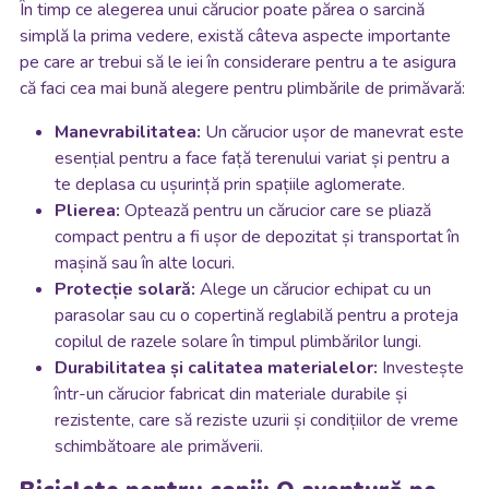
În timp ce alegerea unui cărucior poate părea o sarcină
simplă la prima vedere, există câteva aspecte importante
pe care ar trebui să le iei în considerare pentru a te asigura
că faci cea mai bună alegere pentru plimbările de primăvară:
Manevrabilitatea:
Un cărucior ușor de manevrat este
esențial pentru a face față terenului variat și pentru a
te deplasa cu ușurință prin spațiile aglomerate.
Plierea:
Optează pentru un cărucior care se pliază
compact pentru a fi ușor de depozitat și transportat în
mașină sau în alte locuri.
Protecție solară:
Alege un cărucior echipat cu un
parasolar sau cu o copertină reglabilă pentru a proteja
copilul de razele solare în timpul plimbărilor lungi.
Durabilitatea și calitatea materialelor:
Investește
într-un cărucior fabricat din materiale durabile și
rezistente, care să reziste uzurii și condițiilor de vreme
schimbătoare ale primăverii.