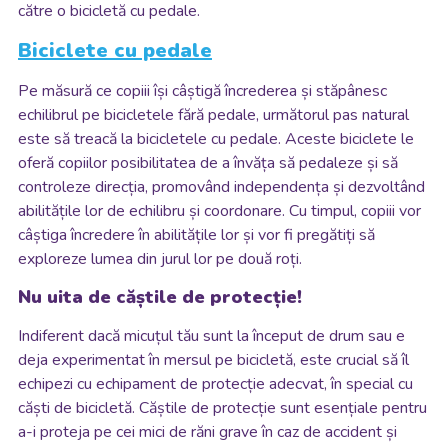
către o bicicletă cu pedale.
Biciclete cu pedale
Pe măsură ce copiii își câștigă încrederea și stăpânesc
echilibrul pe bicicletele fără pedale, următorul pas natural
este să treacă la bicicletele cu pedale. Aceste biciclete le
oferă copiilor posibilitatea de a învăța să pedaleze și să
controleze direcția, promovând independența și dezvoltând
abilitățile lor de echilibru și coordonare. Cu timpul, copiii vor
câștiga încredere în abilitățile lor și vor fi pregătiți să
exploreze lumea din jurul lor pe două roți.
Nu uita de căștile de protecție!
Indiferent dacă micuțul tău sunt la început de drum sau e
deja experimentat în mersul pe bicicletă, este crucial să îl
echipezi cu echipament de protecție adecvat, în special cu
căști de bicicletă. Căștile de protecție sunt esențiale pentru
a-i proteja pe cei mici de răni grave în caz de accident și