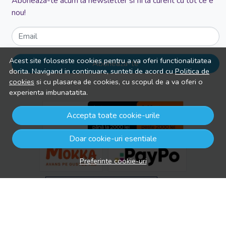
Aboneaza-te acum la newsletter si fii la curent cu tot ce e
nou!
Email
Acest site foloseste cookies pentru a va oferi functionalitatea
Aboneaza-te
dorita. Navigand in continuare, sunteti de acord cu
Politica de
cookies
si cu plasarea de cookies, cu scopul de a va oferi o
experienta imbunatatita.
Accepta toate cookie-urile
Doar cookie-uri esentiale
Preferinte cookie-uri