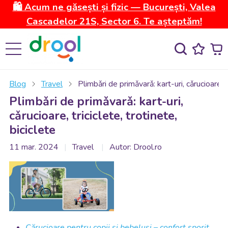
🛍️ Acum ne găsești și fizic — București, Valea
Cascadelor 21S, Sector 6. Te așteptăm!
Blog
Travel
Plimbǎri de primǎvarǎ: kart-uri, cǎrucioare, tr
Plimbǎri de primǎvarǎ: kart-uri,
cǎrucioare, triciclete, trotinete,
biciclete
11 mar. 2024
Travel
Autor: Drool.ro
Cărucioare pentru copii și bebeluși – confort sporit