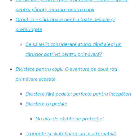
pentru părinți, relaxare pentru copii
Drool.ro – Cărucioare pentru toate nevoile și
preferințele
Ce să iei în considerare atunci când alegi un
cărucior potrivit pentru primăvară?
Biciclete pentru copii: O aventură pe două roți
primăvara aceasta
Biciclete fără pedale: perfecte pentru începători
Biciclete cu pedale
Nu uita de căștile de protecție!
Trotinete și skateboard-uri, o alternativă