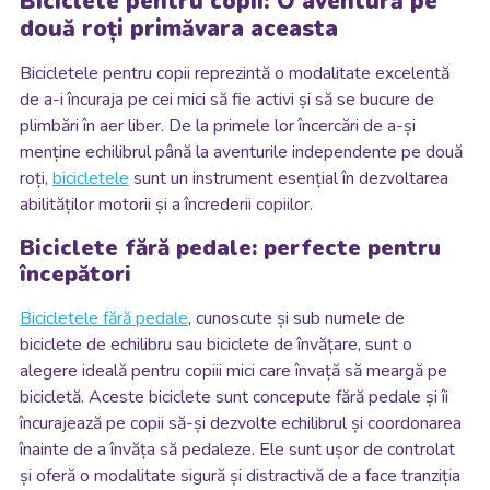
Biciclete pentru copii: O aventură pe
două roți primăvara aceasta
Bicicletele pentru copii reprezintă o modalitate excelentă
de a-i încuraja pe cei mici să fie activi și să se bucure de
plimbări în aer liber. De la primele lor încercări de a-și
menține echilibrul până la aventurile independente pe două
roți,
bicicletele
sunt un instrument esențial în dezvoltarea
abilităților motorii și a încrederii copiilor.
Biciclete fără pedale: perfecte pentru
începători
Bicicletele fără pedale
, cunoscute și sub numele de
biciclete de echilibru sau biciclete de învățare, sunt o
alegere ideală pentru copiii mici care învață să meargă pe
bicicletă. Aceste biciclete sunt concepute fără pedale și îi
încurajează pe copii să-și dezvolte echilibrul și coordonarea
înainte de a învăța să pedaleze. Ele sunt ușor de controlat
și oferă o modalitate sigură și distractivă de a face tranziția