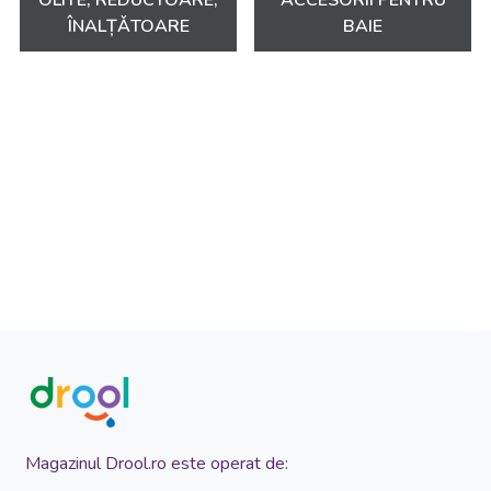
OLITE, REDUCTOARE,
ACCESORII PENTRU
ÎNALȚǍTOARE
BAIE
Magazinul Drool.ro este operat de: