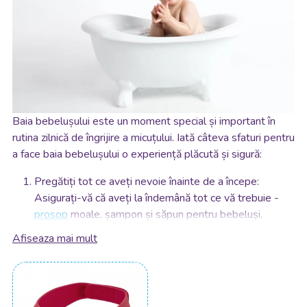
Baia bebelușului este un moment special și important în
rutina zilnică de îngrijire a micuțului. Iată câteva sfaturi pentru
a face baia bebelușului o experiență plăcută și sigură:
Pregătiți tot ce aveți nevoie înainte de a începe:
Asigurați-vă că aveți la îndemână tot ce vă trebuie -
prosop
moale, șampon și săpun pentru bebeluși,
scutec
curat,
hăinuțe
proaspete și alte accesorii
Afiseaza mai mult
necesare.
Verificați temperatura apei: Asigurați-vă că apa din
cadă este la temperatura potrivită pentru bebeluș