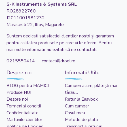
S-K Instruments & Systems SRL
RO28922760
J2011001981232
Marasesti 22, Ilfov, Magurele
Suntem dedicati satisfactiei clientilor nostri și garantam
pentru calitatea produsele pe care vi le oferim. Pentru
mai multe informatii, nu ezitati să ne contactati:
0215550414 contact@drool.ro
Despre noi
Informatii Utile
BLOG pentru MAMICI
Cumperi acum, plătești mai
Produse NOI
târziu...
Despre noi
Retur la Easybox
Termeni si conditii
Cum cumpar
Confidentialitate
Cosul meu
Marturiile clientilor
Metode de plata
Politica de Cookies
Transport si retururi