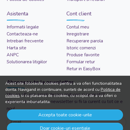
Asistenta
Cont client
Informatii legale
Contul meu
Contacteaza-ne
Inregistrare
Intrebari frecvente
Recuperare parola
Harta site
Istoric comenzi
ANPC
Produse favorite
Solutionarea litigiilor
Formular retur
Retur in EasyBox
Aboneaza-te la newsletter
Acest site foloseste cookies pentru a va oferi functionalitatea
dorita. Navigand in continuare, sunteti de acord cu
Politica de
Vrei sa afli prin email despre reduceri si promotii?
cookies
si cu plasarea de cookies, cu scopul de a va oferi o
Aboneaza-te acum la newsletter si fii la curent cu tot ce e
experienta imbunatatita.
nou!
Accepta toate cookie-urile
Email
Doar cookie-uri esentiale