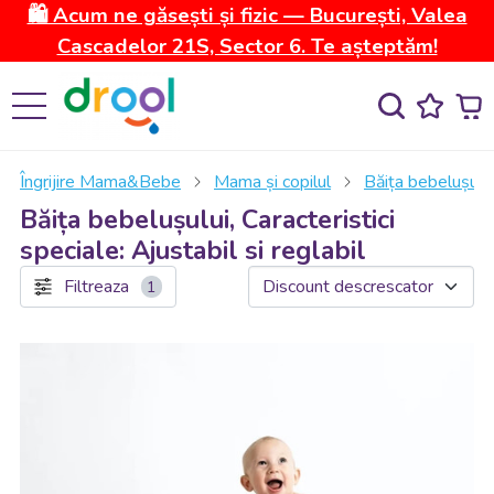
🛍️ Acum ne găsești și fizic — București, Valea
Cascadelor 21S, Sector 6. Te așteptăm!
Îngrijire Mama&Bebe
Mama și copilul
Băița bebelușulu
Băița bebelușului, Caracteristici
speciale: Ajustabil si reglabil
Filtreaza
1