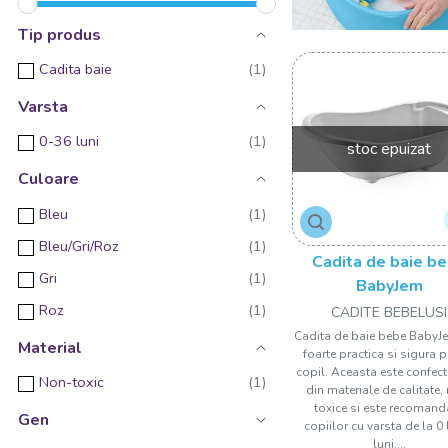
Tip produs
Cadita baie
Varsta
0-36 luni
stoc epuizat
Culoare
Bleu
Bleu/Gri/Roz
Cadita de baie b
Gri
BabyJem
Roz
CADITE BEBELUSI
Cadita de baie bebe BabyJ
Material
foarte practica si sigura 
copil. Aceasta este confec
Non-toxic
din materiale de calitate,
toxice si este recomand
Gen
copiilor cu varsta de la 0 
luni....