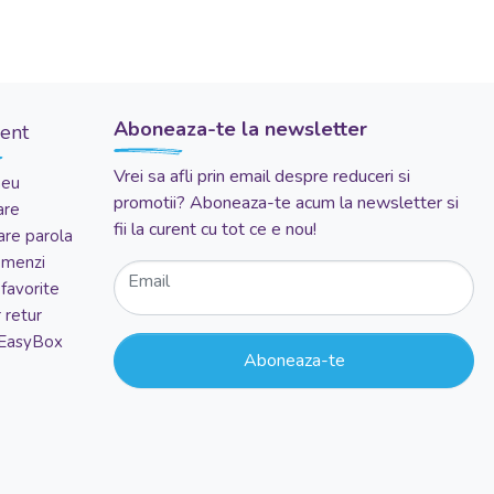
Aboneaza-te la newsletter
ient
Vrei sa afli prin email despre reduceri si
meu
promotii? Aboneaza-te acum la newsletter si
are
fii la curent cu tot ce e nou!
re parola
comenzi
Email
favorite
 retur
 EasyBox
Aboneaza-te