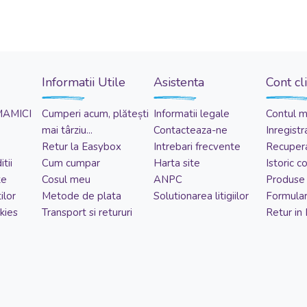
Informatii Utile
Asistenta
Cont cl
MAMICI
Cumperi acum, plătești
Informatii legale
Contul 
mai târziu...
Contacteaza-ne
Inregistr
Retur la Easybox
Intrebari frecvente
Recupera
tii
Cum cumpar
Harta site
Istoric 
te
Cosul meu
ANPC
Produse 
ilor
Metode de plata
Solutionarea litigiilor
Formular
kies
Transport si retururi
Retur in