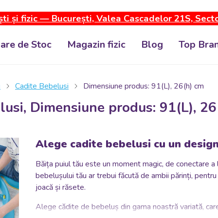
ti și fizic — București, Valea Cascadelor 21S, Sect
dare de Stoc
Magazin fizic
Blog
Top Bran
i
Cadite Bebelusi
Dimensiune produs: 91(L), 26(h) cm
lusi, Dimensiune produs: 91(L), 26
Alege cadite bebelusi cu un design
Băița puiul tău este un moment magic, de conectare a lui
bebelușului tău ar trebui făcută de ambii părinți, pentru 
joacă și răsete.
Alege cădite de bebeluș din gama noastră variată, care