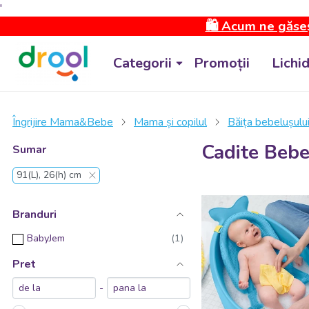
'
🛍️ Acum ne găseș
Categorii
Promoții
Lichi
Îngrijire Mama&Bebe
Mama și copilul
Băița bebelușulu
Cadite Bebe
Sumar
91(L), 26(h) cm
Branduri
BabyJem
Pret
-