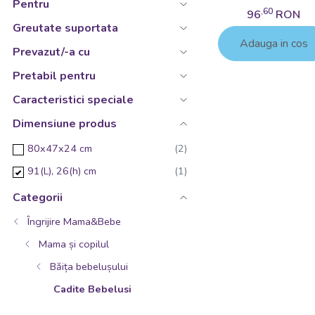
Pentru
,60
96
RON
Greutate suportata
Adauga in cos
Prevazut/-a cu
Pretabil pentru
Caracteristici speciale
Dimensiune produs
80x47x24 cm
91(L), 26(h) cm
Categorii
Îngrijire Mama&Bebe
Mama și copilul
Băița bebelușului
Cadite Bebelusi