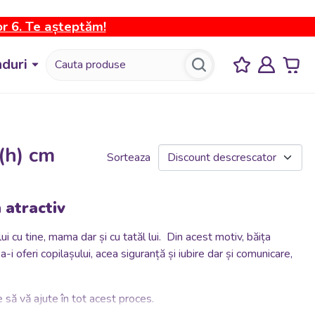
or 6. Te așteptăm!
duri
(h) cm
Sorteaza
 atractiv
 cu tine, mama dar și cu tatăl lui. Din acest motiv, băița
a-i oferi copilașului, acea siguranță și iubire dar și comunicare,
 să vă ajute în tot acest proces.