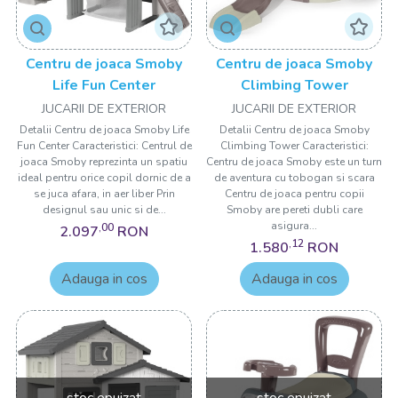
Centru de joaca Smoby
Centru de joaca Smoby
Life Fun Center
Climbing Tower
JUCARII DE EXTERIOR
JUCARII DE EXTERIOR
Detalii Centru de joaca Smoby Life
Detalii Centru de joaca Smoby
Fun Center Caracteristici: Centrul de
Climbing Tower Caracteristici:
joaca Smoby reprezinta un spatiu
Centru de joaca Smoby este un turn
ideal pentru orice copil dornic de a
de aventura cu tobogan si scara
se juca afara, in aer liber Prin
Centru de joaca pentru copii
designul sau unic si de...
Smoby are pereti dubli care
asigura...
,00
2.097
RON
,12
1.580
RON
Adauga in cos
Adauga in cos
stoc epuizat
stoc epuizat