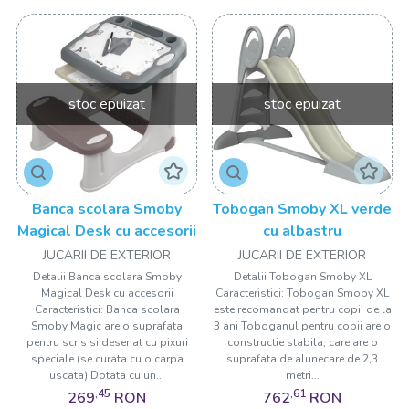
stoc epuizat
stoc epuizat
Banca scolara Smoby
Tobogan Smoby XL verde
Magical Desk cu accesorii
cu albastru
JUCARII DE EXTERIOR
JUCARII DE EXTERIOR
Detalii Banca scolara Smoby
Detalii Tobogan Smoby XL
Magical Desk cu accesorii
Caracteristici: Tobogan Smoby XL
Caracteristici: Banca scolara
este recomandat pentru copii de la
Smoby Magic are o suprafata
3 ani Toboganul pentru copii are o
pentru scris si desenat cu pixuri
constructie stabila, care are o
speciale (se curata cu o carpa
suprafata de alunecare de 2,3
uscata) Dotata cu un...
metri...
,45
,61
269
RON
762
RON