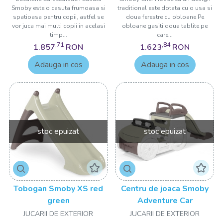
Smoby este o casuta frumoasa si
traditional este dotata cu o usa si
spatioasa pentru copii, astfel se
doua ferestre cu obloane Pe
vor juca mai multi copii in acelasi
obloane gasiti doua tablite pe
timp...
care...
,71
,84
1.857
RON
1.623
RON
Adauga in cos
Adauga in cos
stoc epuizat
stoc epuizat
Tobogan Smoby XS red
Centru de joaca Smoby
green
Adventure Car
JUCARII DE EXTERIOR
JUCARII DE EXTERIOR