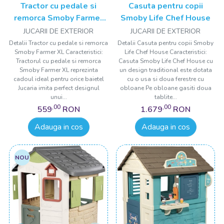
Tractor cu pedale si
Casuta pentru copii
remorca Smoby Farmer
Smoby Life Chef House
XL albastru
JUCARII DE EXTERIOR
JUCARII DE EXTERIOR
Detalii Tractor cu pedale si remorca
Detalii Casuta pentru copii Smoby
Smoby Farmer XL Caracteristici:
Life Chef House Caracteristici:
Tractorul cu pedale si remorca
Casuta Smoby Life Chef House cu
Smoby Farmer XL reprezinta
un design traditional este dotata
cadoul ideal pentru orice baietel
cu o usa si doua ferestre cu
Jucaria imita perfect designul
obloane Pe obloane gasiti doua
unui...
tablite...
,00
,00
559
RON
1.679
RON
Adauga in cos
Adauga in cos
NOU