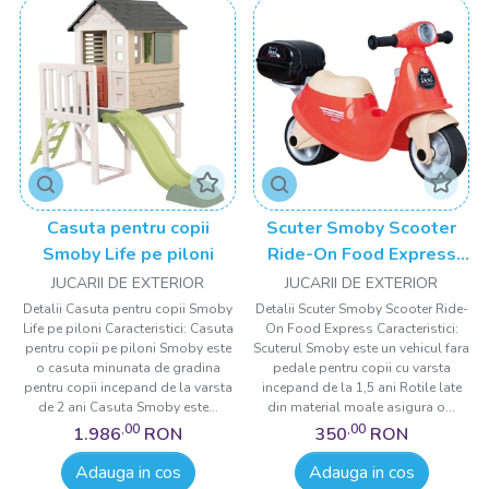
Casuta pentru copii
Scuter Smoby Scooter
Smoby Life pe piloni
Ride-On Food Express
rosu
JUCARII DE EXTERIOR
JUCARII DE EXTERIOR
Detalii Casuta pentru copii Smoby
Detalii Scuter Smoby Scooter Ride-
Life pe piloni Caracteristici: Casuta
On Food Express Caracteristici:
pentru copii pe piloni Smoby este
Scuterul Smoby este un vehicul fara
o casuta minunata de gradina
pedale pentru copii cu varsta
pentru copii incepand de la varsta
incepand de la 1,5 ani Rotile late
de 2 ani Casuta Smoby este...
din material moale asigura o...
,00
,00
1.986
RON
350
RON
Adauga in cos
Adauga in cos