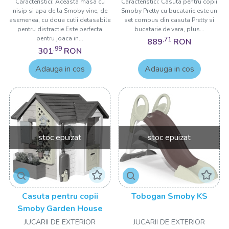
Caracteristici: Aceasta masa cu
Caracteristici: Casuta pentru copii
nisip si apa de la Smoby vine, de
Smoby Pretty cu bucatarie este un
asemenea, cu doua cutii detasabile
set compus din casuta Pretty si
pentru distractie Este perfecta
bucatarie de vara, plus...
pentru joaca in...
,71
889
RON
,99
301
RON
Adauga in cos
Adauga in cos
stoc epuizat
stoc epuizat
Casuta pentru copii
Tobogan Smoby KS
Smoby Garden House
JUCARII DE EXTERIOR
JUCARII DE EXTERIOR