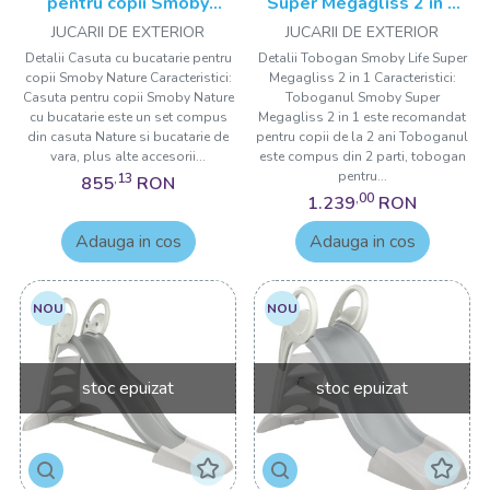
pentru copii Smoby
Super Megagliss 2 in 1
Nature
verde
JUCARII DE EXTERIOR
JUCARII DE EXTERIOR
Detalii Casuta cu bucatarie pentru
Detalii Tobogan Smoby Life Super
copii Smoby Nature Caracteristici:
Megagliss 2 in 1 Caracteristici:
Casuta pentru copii Smoby Nature
Toboganul Smoby Super
cu bucatarie este un set compus
Megagliss 2 in 1 este recomandat
din casuta Nature si bucatarie de
pentru copii de la 2 ani Toboganul
vara, plus alte accesorii...
este compus din 2 parti, tobogan
pentru...
,13
855
RON
,00
1.239
RON
Adauga in cos
Adauga in cos
NOU
NOU
stoc epuizat
stoc epuizat