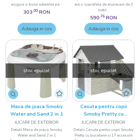
asigura o buna aderenta pe...
are o suprafata de alunecare de 2
metri...
,00
303
RON
,76
590
RON
Adauga in cos
Adauga in cos
stoc epuizat
stoc epuizat
Masa de joaca Smoby
Casuta pentru copii
Water and Sand 2 in 1
Smoby Pretty cu
bucatarie si 17 accesorii
JUCARII DE EXTERIOR
JUCARII DE EXTERIOR
Detalii Masa de joaca Smoby
Detalii Casuta pentru copii Smoby
Water and Sand 2 in 1
Pretty cu bucatarie si 17 accesorii