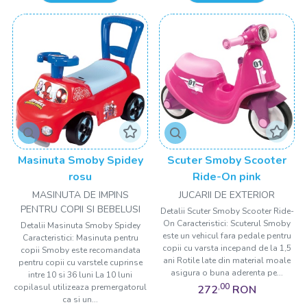
Masinuta Smoby Spidey
Scuter Smoby Scooter
rosu
Ride-On pink
MASINUTA DE IMPINS
JUCARII DE EXTERIOR
PENTRU COPII SI BEBELUSI
Detalii Scuter Smoby Scooter Ride-
On Caracteristici: Scuterul Smoby
Detalii Masinuta Smoby Spidey
este un vehicul fara pedale pentru
Caracteristici: Masinuta pentru
copii cu varsta incepand de la 1,5
copii Smoby este recomandata
ani Rotile late din material moale
pentru copii cu varstele cuprinse
asigura o buna aderenta pe...
intre 10 si 36 luni La 10 luni
,00
copilasul utilizeaza premergatorul
272
RON
ca si un...