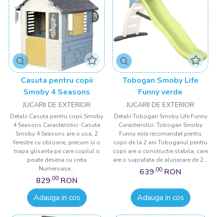
Casuta pentru copii
Tobogan Smoby Life
Smoby 4 Seasons
Funny verde
JUCARII DE EXTERIOR
JUCARII DE EXTERIOR
Detalii Casuta pentru copii Smoby
Detalii Tobogan Smoby Life Funny
4 Seasons Caracteristici: Casuta
Caracteristici: Tobogan Smoby
Smoby 4 Seasons are o usa, 2
Funny este recomandat pentru
ferestre cu obloane, precum si o
copii de la 2 ani Toboganul pentru
trapa glisanta pe care copilul o
copii are o constructie stabila, care
poate desena cu creta
are o suprafata de alunecare de 2...
Numeroase...
,00
639
RON
,00
829
RON
Adauga in cos
Adauga in cos