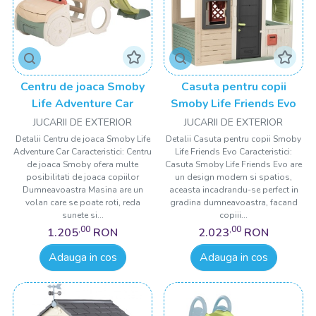
Centru de joaca Smoby
Casuta pentru copii
Life Adventure Car
Smoby Life Friends Evo
JUCARII DE EXTERIOR
JUCARII DE EXTERIOR
Detalii Centru de joaca Smoby Life
Detalii Casuta pentru copii Smoby
Adventure Car Caracteristici: Centru
Life Friends Evo Caracteristici:
de joaca Smoby ofera multe
Casuta Smoby Life Friends Evo are
posibilitati de joaca copiilor
un design modern si spatios,
Dumneavoastra Masina are un
aceasta incadrandu-se perfect in
volan care se poate roti, reda
gradina dumneavoastra, facand
sunete si...
copiii...
,00
,00
1.205
RON
2.023
RON
Adauga in cos
Adauga in cos