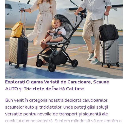
Explorați O gama Variată de Carucioare, Scaune
AUTO și Triciclete de Înaltă Calitate
Bun venit în categoria noastră dedicată carucioarelor,
scaunelor auto și tricicletelor, unde puteți găsi soluții
versatile pentru nevoile de transport și siguranță ale
copilului dumneavoastră. Suntem mândri să vă prezentăm o
colecție vastă de produse proiectate cu grijă pentru a