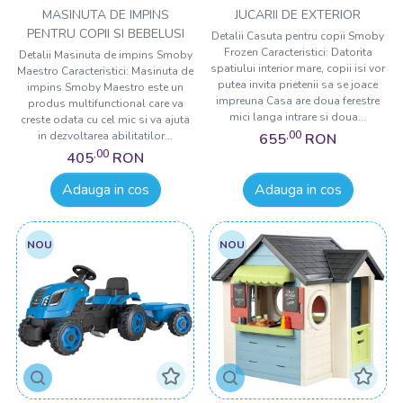
MASINUTA DE IMPINS
JUCARII DE EXTERIOR
PENTRU COPII SI BEBELUSI
Detalii Casuta pentru copii Smoby
Frozen Caracteristici: Datorita
Detalii Masinuta de impins Smoby
spatiului interior mare, copii isi vor
Maestro Caracteristici: Masinuta de
putea invita prietenii sa se joace
impins Smoby Maestro este un
impreuna Casa are doua ferestre
produs multifunctional care va
mici langa intrare si doua...
creste odata cu cel mic si va ajuta
,00
in dezvoltarea abilitatilor...
655
RON
,00
405
RON
Adauga in cos
Adauga in cos
NOU
NOU