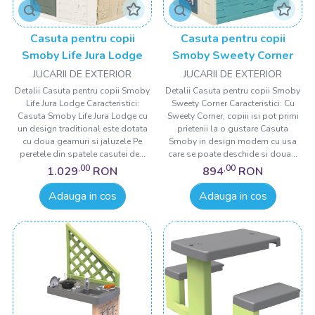
Casuta pentru copii
Casuta pentru copii
Smoby Life Jura Lodge
Smoby Sweety Corner
JUCARII DE EXTERIOR
JUCARII DE EXTERIOR
Detalii Casuta pentru copii Smoby
Detalii Casuta pentru copii Smoby
Life Jura Lodge Caracteristici:
Sweety Corner Caracteristici: Cu
Casuta Smoby Life Jura Lodge cu
Sweety Corner, copiii isi pot primi
un design traditional este dotata
prietenii la o gustare Casuta
cu doua geamuri si jaluzele Pe
Smoby in design modern cu usa
peretele din spatele casutei de...
care se poate deschide si doua...
,00
,00
1.029
RON
894
RON
Adauga in cos
Adauga in cos