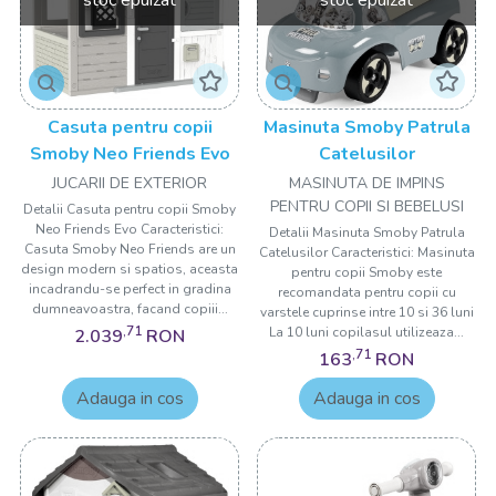
Casuta pentru copii
Masinuta Smoby Patrula
Smoby Neo Friends Evo
Catelusilor
JUCARII DE EXTERIOR
MASINUTA DE IMPINS
PENTRU COPII SI BEBELUSI
Detalii Casuta pentru copii Smoby
Neo Friends Evo Caracteristici:
Detalii Masinuta Smoby Patrula
Casuta Smoby Neo Friends are un
Catelusilor Caracteristici: Masinuta
design modern si spatios, aceasta
pentru copii Smoby este
incadrandu-se perfect in gradina
recomandata pentru copii cu
dumneavoastra, facand copiii...
varstele cuprinse intre 10 si 36 luni
,71
La 10 luni copilasul utilizeaza...
2.039
RON
,71
163
RON
Adauga in cos
Adauga in cos