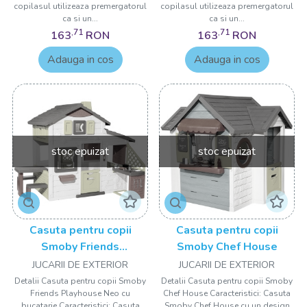
copilasul utilizeaza premergatorul
copilasul utilizeaza premergatorul
ca si un...
ca si un...
,71
,71
163
RON
163
RON
Adauga in cos
Adauga in cos
stoc epuizat
stoc epuizat
Casuta pentru copii
Casuta pentru copii
Smoby Friends
Smoby Chef House
Playhouse Neo cu
JUCARII DE EXTERIOR
JUCARII DE EXTERIOR
bucatarie
Detalii Casuta pentru copii Smoby
Detalii Casuta pentru copii Smoby
Friends Playhouse Neo cu
Chef House Caracteristici: Casuta
bucatarie Caracteristici: Casuta
Smoby Chef House cu un design