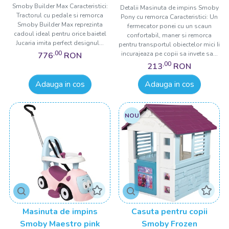
Smoby Builder Max Caracteristici:
Detalii Masinuta de impins Smoby
Tractorul cu pedale si remorca
Pony cu remorca Caracteristici: Un
Smoby Builder Max reprezinta
fermecator ponei cu un scaun
cadoul ideal pentru orice baietel
confortabil, maner si remorca
Jucaria imita perfect designul...
pentru transportul obiectelor mici Ii
,00
incurajeaza pe copii sa invete sa...
776
RON
,00
213
RON
Adauga in cos
Adauga in cos
NOU
Masinuta de impins
Casuta pentru copii
Smoby Maestro pink
Smoby Frozen