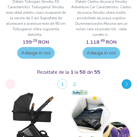
Detalii Tobogan Smoby XS
Detalii Centru de joaca Smoby
Caracteristici: Toboganul Smoby
Adventure Car Caracteristici: Centru
este ideal pentru copii incepand de
de joaca Smoby ofera multe
la varsta de 2 ani Suprafata de
posibilitati de joaca copiilor
alunecare a acestuia este de 90 cm
Dumneavoastra Masina are un
Toboganul ofera siguranta
volan care se poate roti , reda
datorita...
sunete si...
,29
,49
199
RON
1.118
RON
Adauga in cos
Adauga in cos
Rezultate de la
1
la
50
din
55
1
2