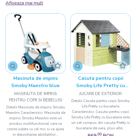
Afiseaza mai mult
satisface cerințele în continuă schimbare ale părinților
moderni.
Carucioare
pentru Plimbări Confortabile și Stilizate
Descoperiți gama noastră de carucioare, create pentru a
oferi confort și siguranță în timpul plimbărilor
dumneavoastră zilnice. De la carucioare compacte și ușor de
manevrat pentru oraș, până la modele all-terrain pentru
aventurile în natură, aveți de unde alege. Fie că sunteți în
căutarea unui design minimalist sau a unor culori vesele,
suntem aici să vă ajutăm să găsiți caruciorul perfect pentru
Masinuta de impins
Casuta pentru copii
familia dumneavoastră.
Smoby Maestro blue
Smoby Life Pretty cu
bucatarie
MASINUTA DE IMPINS
JUCARII DE EXTERIOR
Scaune AUTO
- Protecție Sigură pe Drumuri
Siguranța
PENTRU COPII SI BEBELUSI
Detalii Casuta pentru copii Smoby
copilului dumneavoastră este o prioritate, iar aceasta este
Life Pretty cu bucatarie
Detalii Masinuta de impins Smoby
rațiunea din spatele selecției noastre riguroase de scaune
Caracteristici: Casuta pentru copii
Maestro Caracteristici: Masinuta de
Smoby Life Pretty cu bucatarie este
auto. Oferind o combinație între confort și tehnologie de
impins Smoby Maestro este un
un set compus din casuta Pretty si
produs multifunctional care va
ultimă oră, scaunele noastre auto sunt proiectate pentru a
bucatarie de vara, plus alte...
creste odata cu cel mic si va ajuta
asigura călătoriile dumneavoastră în deplină siguranță.
,00
in dezvoltarea abilitatilor...
869
RON