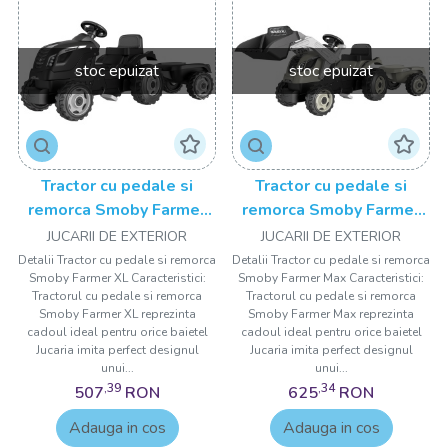
stoc epuizat
stoc epuizat
Tractor cu pedale si
Tractor cu pedale si
remorca Smoby Farmer
remorca Smoby Farmer
XL negru
Max verde cu negru
JUCARII DE EXTERIOR
JUCARII DE EXTERIOR
Detalii Tractor cu pedale si remorca
Detalii Tractor cu pedale si remorca
Smoby Farmer XL Caracteristici:
Smoby Farmer Max Caracteristici:
Tractorul cu pedale si remorca
Tractorul cu pedale si remorca
Smoby Farmer XL reprezinta
Smoby Farmer Max reprezinta
cadoul ideal pentru orice baietel
cadoul ideal pentru orice baietel
Jucaria imita perfect designul
Jucaria imita perfect designul
unui...
unui...
,39
,34
507
RON
625
RON
Adauga in cos
Adauga in cos