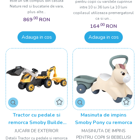
este un set compus din casuta
să vă ofere sfaturi și asistență pentru a vă asigura că alegeți
pentru copii cu varstele cuprinse
Nature red si bucatarie de vara,
intre 10 si 36 luni La 10 luni
cele mai bune produse potrivite pentru nevoile familiei
plus alte...
copilasul utilizeaza premergatorul
dumneavoastră.
,00
ca si un...
869
RON
,00
164
RON
Explorați acum colecția noastră diversă de
carucioare, scaune auto și triciclete și
Adauga in cos
Adauga in cos
transformați fiecare moment într-o aventură
minunată alături de micuțul dumneavoastră!
Tractor cu pedale si
Masinuta de impins
remorca Smoby Builder
Smoby Pony cu remorca
Max galben
JUCARII DE EXTERIOR
MASINUTA DE IMPINS
PENTRU COPII SI BEBELUSI
Detalii Tractor cu pedale si remorca