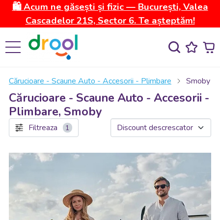
🛍️ Acum ne găsești și fizic — București, Valea
Cascadelor 21S, Sector 6. Te așteptăm!
Cărucioare - Scaune Auto - Accesorii - Plimbare
Smoby
Cărucioare - Scaune Auto - Accesorii -
Plimbare, Smoby
Filtreaza
1