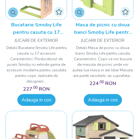
Bucatarie Smoby Life
Masa de picnic cu doua
pentru casuta cu 17
banci Smoby Life pentru
accesorii
casuta verde
JUCARII DE EXTERIOR
JUCARII DE EXTERIOR
Detalii Bucatarie Smoby Life pentru
Detalii Masa de picnic cu doua
casuta cu 17 accesorii
banci Smoby Life pentru casuta
Caracteristici: Producatorul de
Caracteristici: Copii se vor bucura
jucarii Smoby isi extinde gama de
de masuta de picnic unde vor
accesorii moderne pentru casutele
putea lua masa in aer liber Masuta
pentru copii, realizate de
are pereti rezistenti, iar suprafata...
designerii...
,00
224
RON
,00
227
RON
Adauga in cos
Adauga in cos