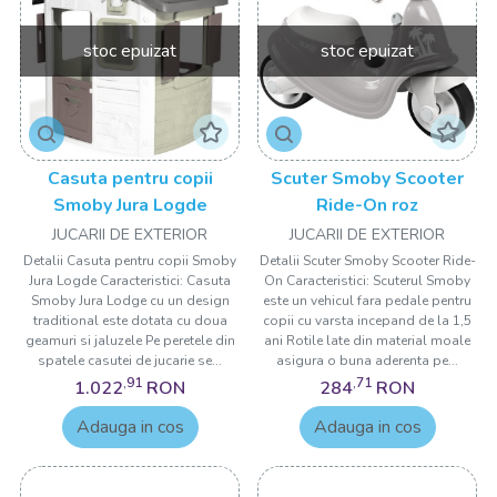
stoc epuizat
stoc epuizat
Casuta pentru copii
Scuter Smoby Scooter
Smoby Jura Logde
Ride-On roz
JUCARII DE EXTERIOR
JUCARII DE EXTERIOR
Detalii Casuta pentru copii Smoby
Detalii Scuter Smoby Scooter Ride-
Jura Logde Caracteristici: Casuta
On Caracteristici: Scuterul Smoby
Smoby Jura Lodge cu un design
este un vehicul fara pedale pentru
traditional este dotata cu doua
copii cu varsta incepand de la 1,5
geamuri si jaluzele Pe peretele din
ani Rotile late din material moale
spatele casutei de jucarie se...
asigura o buna aderenta pe...
,91
,71
1.022
RON
284
RON
Adauga in cos
Adauga in cos