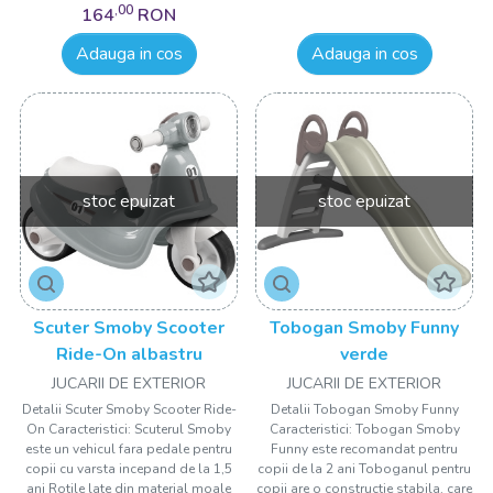
,00
164
RON
Adauga in cos
Adauga in cos
stoc epuizat
stoc epuizat
Scuter Smoby Scooter
Tobogan Smoby Funny
Ride-On albastru
verde
JUCARII DE EXTERIOR
JUCARII DE EXTERIOR
Detalii Scuter Smoby Scooter Ride-
Detalii Tobogan Smoby Funny
On Caracteristici: Scuterul Smoby
Caracteristici: Tobogan Smoby
este un vehicul fara pedale pentru
Funny este recomandat pentru
copii cu varsta incepand de la 1,5
copii de la 2 ani Toboganul pentru
ani Rotile late din material moale
copii are o constructie stabila, care