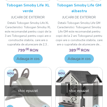
Tobogan Smoby Life XL
Tobogan Smoby Life GM
verde
albastru
JUCARII DE EXTERIOR
JUCARII DE EXTERIOR
Detalii Tobogan Smoby Life XL
Detalii Tobogan Smoby Life GM
Caracteristici: Tobogan Smoby XL
Caracteristici: Toboganul Smoby
este recomandat pentru copii de la
Life GM este recomandat pentru
3 ani Toboganul pentru copii are o
copii de la 2 ani Toboganul pentru
constructie stabila, care are o
copii are o constructie stabila, care
suprafata de alunecare de 2,3...
are o suprafata de alunecare de...
,00
,00
799
RON
389
RON
Adauga in cos
Adauga in cos
NOU
NOU
stoc epuizat
stoc epuizat