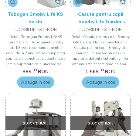
Tobogan Smoby Life KS
Casuta pentru copii
verde
Smoby Life Garden
House
JUCARII DE EXTERIOR
JUCARII DE EXTERIOR
Detalii Tobogan Smoby Life KS
Detalii Casuta pentru copii Smoby
Caracteristici: Toboganul Smoby
Life Garden House Caracteristici:
Life KS este recomandat pentru
Casuta pentru copii Smoby Life
copii de la 2 ani Toboganul pentru
Garden House are un design
copii are o constructie stabila, care
aparte si datorita culorilor vii, va
are o suprafata de alunecare de...
infrumuseta fiecare gradina sau...
,00
,00
389
RON
1.569
RON
Adauga in cos
Adauga in cos
stoc epuizat
stoc epuizat