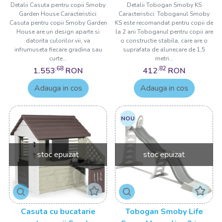
Detalii Casuta pentru copii Smoby
Detalii Tobogan Smoby KS
Garden House Caracteristici:
Caracteristici: Toboganul Smoby
Casuta pentru copii Smoby Garden
KS este recomandat pentru copii de
House are un design aparte si
la 2 ani Toboganul pentru copii are
datorita culorilor vii, va
o constructie stabila, care are o
infrumuseta fiecare gradina sau
suprafata de alunecare de 1,5
curte...
metri...
,68
,82
1.553
RON
412
RON
Adauga in cos
Adauga in cos
NOU
stoc epuizat
stoc epuizat
Casuta cu bucatarie
Tobogan Smoby Life