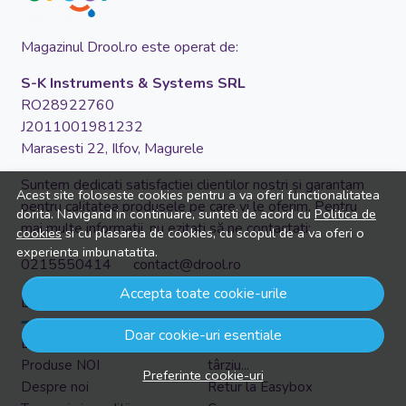
Magazinul Drool.ro este operat de:
S-K Instruments & Systems SRL
RO28922760
Acest site foloseste cookies pentru a va oferi functionalitatea
J2011001981232
dorita. Navigand in continuare, sunteti de acord cu
Politica de
Marasesti 22, Ilfov, Magurele
cookies
si cu plasarea de cookies, cu scopul de a va oferi o
experienta imbunatatita.
Suntem dedicati satisfactiei clientilor nostri și garantam
pentru calitatea produsele pe care vi le oferim. Pentru
Accepta toate cookie-urile
mai multe informatii, nu ezitati să ne contactati:
Doar cookie-uri esentiale
0215550414 contact@drool.ro
Preferinte cookie-uri
Despre noi
Informatii Utile