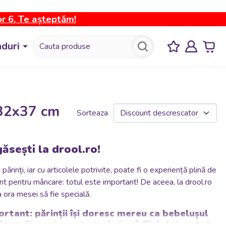
or 6. Te așteptăm!
duri
 32x37 cm
Sorteaza
ăsești la drool.ro!
inți, iar cu articolele potrivite, poate fi o experiență plină de
nt pentru mâncare: totul este important! De aceea, la drool.ro
a ora mesei să fie specială.
tant: părinții își doresc mereu ca bebelușul
tos. Și pentru asta trebuie să fii dotat cu tot