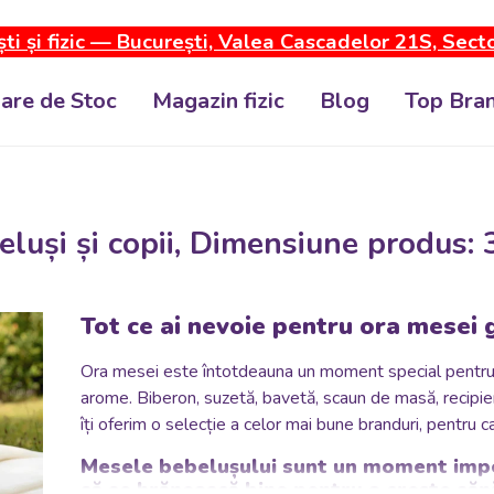
ti și fizic — București, Valea Cascadelor 21S, Sect
dare de Stoc
Magazin fizic
Blog
Top Bran
eluși și copii, Dimensiune produs:
Tot ce ai nevoie pentru ora mesei g
Ora mesei este întotdeauna un moment special pentru păr
arome.
Biberon, suzetă, bavetă, scaun de masă, recipie
îți oferim o selecție a celor mai bune branduri, pentru c
Mesele bebelușului sunt un moment impor
să se hrănească bine pentru a crește sănă