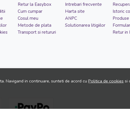
Retur la Easybox
Intrebari frecvente
Recupera
tii
Cum cumpar
Harta site
Istoric 
te
Cosul meu
ANPC
Produse 
ilor
Metode de plata
Solutionarea litigiilor
Formular
kies
Transport si retururi
Retur in
ita. Navigand in continuare, sunteti de acord cu
Politica de cookies
si 