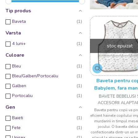
Tip produs
Baveta
Varsta
4 luni+
stoc epuizat
Culoare
Bleu
Bleu/Galben/Portocaliu
Baveta pentru cop
Galben
BabyJem, fara man
32x37 cm
Portocaliu
BAVETE BEBELUSI 
ACCESORII ALAPTA
Gen
Baveta pentru copii va pr
eficient hainele copilului i
Baieti
murdaririi in timpul mese
jocului. O baveta delic
Fete
confectionata dintr-un un m
Unisex
placut la atingere, ce se fi