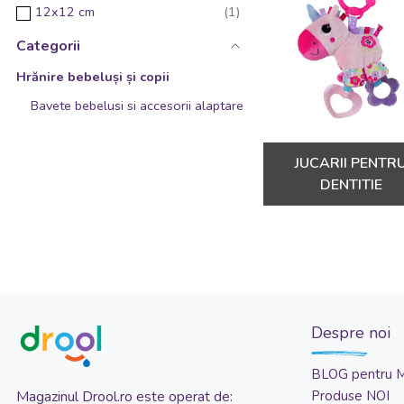
12x12 cm
12x16 cm
Categorii
12x6 cm
Hrănire bebeluși și copii
15 cm
Bavete bebelusi si accesorii alaptare
15x15 cm
17.5 cm
JUCARII PENTR
DENTITIE
17.5x17.5x7 cm
17.5x19 cm
17x10.5 cm
18x5 cm
19.5 cm
19x30 cm
Despre noi
1x8cm
BLOG pentru 
2.5x24 cm
Magazinul Drool.ro este operat de:
Produse NOI