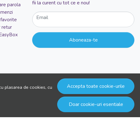
fii la curent cu tot ce e nou!
re parola
comenzi
Email
favorite
 retur
 EasyBox
Aboneaza-te
Accepta toate cookie-urile
cu plasarea de cookies, cu
Doar cookie-uri esentiale