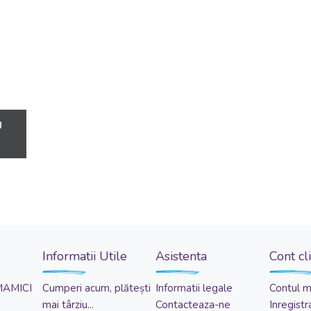
U
Informatii Utile
Asistenta
Cont cl
MAMICI
Cumperi acum, plătești
Informatii legale
Contul 
mai târziu...
Contacteaza-ne
Inregistr