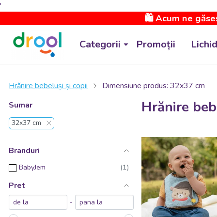
'
🛍️ Acum ne găseș
Categorii
Promoții
Lichi
Hrănire bebeluși și copii
Dimensiune produs: 32x37 cm
Hrănire beb
Sumar
32x37 cm
Branduri
BabyJem
Pret
-