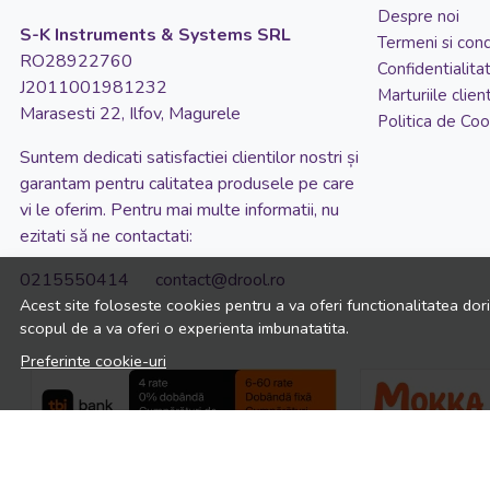
20x15x20 cm
Despre noi
S-K Instruments & Systems SRL
Termeni si condi
20x19 cm
RO28922760
Confidentialita
20x20 cm
J2011001981232
Marturiile client
Marasesti 22, Ilfov, Magurele
21x46 cm
Politica de Coo
22x18.5 cm
Suntem dedicati satisfactiei clientilor nostri și
garantam pentru calitatea produsele pe care
22x23 cm
vi le oferim. Pentru mai multe informatii, nu
22x27 cm
ezitati să ne contactati:
22x57 cm
0215550414 contact@drool.ro
23x32 cm
Acest site foloseste cookies pentru a va oferi functionalitatea dor
scopul de a va oferi o experienta imbunatatita.
24x20 cm
Preferinte cookie-uri
24x34 cm
24x35 cm
25 cm
25x25 cm