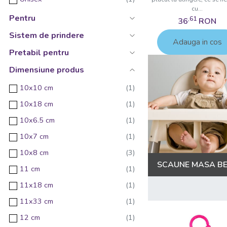
cu...
Pentru
,61
36
RON
Sistem de prindere
Adauga in cos
Pretabil pentru
Dimensiune produs
10x10 cm
10x18 cm
10x6.5 cm
10x7 cm
10x8 cm
SCAUNE MASA B
11 cm
11x18 cm
11x33 cm
12 cm