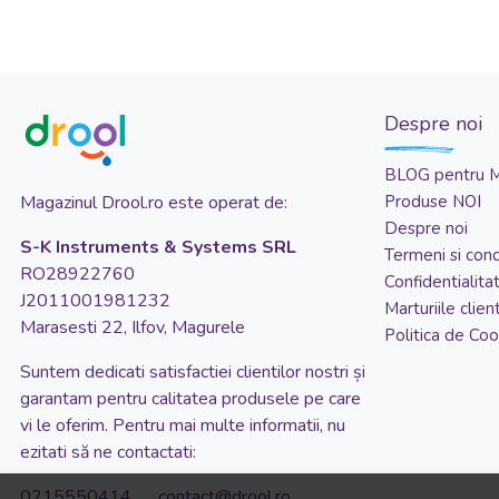
Fisher Price
KidsCare
Momert
Despre noi
Momi
SPECTRA
BLOG pentru 
Magazinul Drool.ro este operat de:
Produse NOI
WINFUN
Despre noi
Moulin Roty
S-K Instruments & Systems SRL
Termeni si condi
RO28922760
Confidentialita
J2011001981232
Marturiile client
Marasesti 22, Ilfov, Magurele
Politica de Coo
Suntem dedicati satisfactiei clientilor nostri și
garantam pentru calitatea produsele pe care
vi le oferim. Pentru mai multe informatii, nu
ezitati să ne contactati:
0215550414 contact@drool.ro