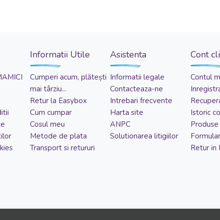
Informatii Utile
Asistenta
Cont cl
MAMICI
Cumperi acum, plătești
Informatii legale
Contul 
mai târziu...
Contacteaza-ne
Inregistr
Retur la Easybox
Intrebari frecvente
Recupera
tii
Cum cumpar
Harta site
Istoric 
te
Cosul meu
ANPC
Produse 
ilor
Metode de plata
Solutionarea litigiilor
Formular
kies
Transport si retururi
Retur in