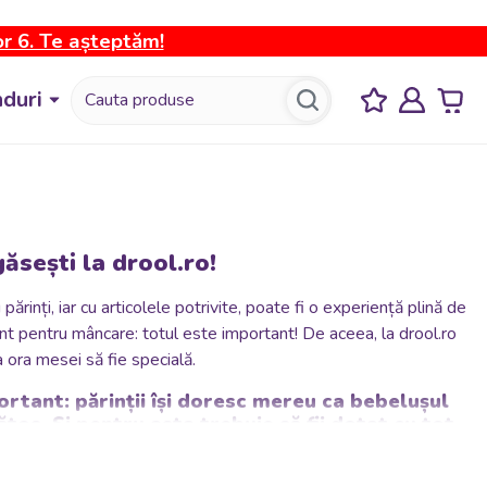
or 6. Te așteptăm!
duri
ăsești la drool.ro!
inți, iar cu articolele potrivite, poate fi o experiență plină de
nt pentru mâncare: totul este important! De aceea, la drool.ro
a ora mesei să fie specială.
tant: părinții își doresc mereu ca bebelușul
tos. Și pentru asta trebuie să fii dotat cu tot