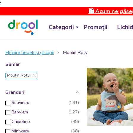
'
🛍️ Acum ne găseș
Categorii
Promoții
Lichi
Hrănire bebeluși și copii
Moulin Roty
Sumar
Moulin Roty
Branduri
Suavinex
BabyJem
Chipolino
Miniware