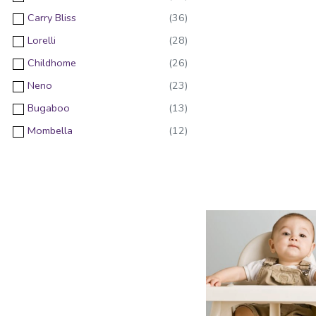
Carry Bliss
Lorelli
Childhome
Neno
Bugaboo
Mombella
InGenuity
Graco
APPEKIDS
Joie
BabyCosy
DOLU
Dolu Nuve
Babygo