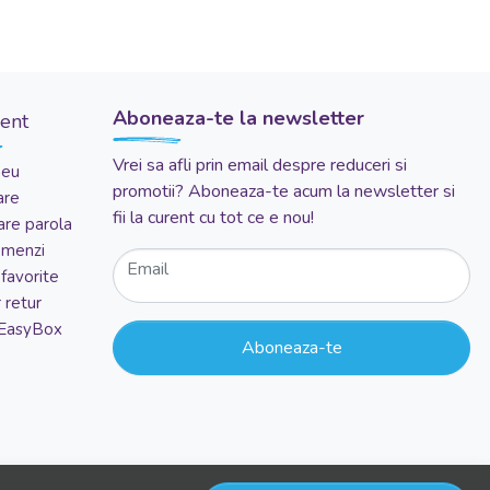
Aboneaza-te la newsletter
ient
Vrei sa afli prin email despre reduceri si
meu
promotii? Aboneaza-te acum la newsletter si
are
fii la curent cu tot ce e nou!
re parola
comenzi
Email
favorite
 retur
 EasyBox
Aboneaza-te