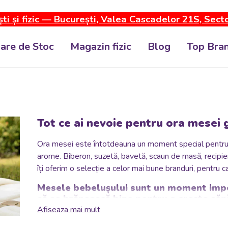
ti și fizic — București, Valea Cascadelor 21S, Sect
dare de Stoc
Magazin fizic
Blog
Top Bran
Tot ce ai nevoie pentru ora mesei g
Ora mesei este întotdeauna un moment special pentru păr
arome.
Biberon, suzetă, bavetă, scaun de masă, recipie
îți oferim o selecție a celor mai bune branduri, pentru c
Mesele bebelușului sunt un moment impor
să se hrănească bine pentru a crește sănă
ce este necesar.
Afiseaza mai mult