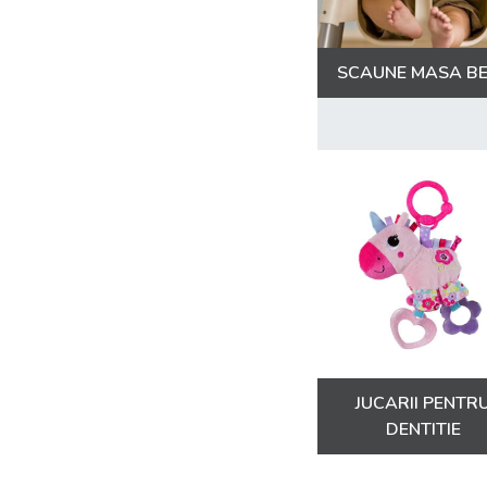
drool
MamaToyz
SCAUNE MASA B
Minmimcph
ONINO
Skiddou
PILSAN
SES Creative
Jemini
Nuna
TIDY TOT
59S
JUCARII PENTR
Agnotis
DENTITIE
Bright Starts
Djeco