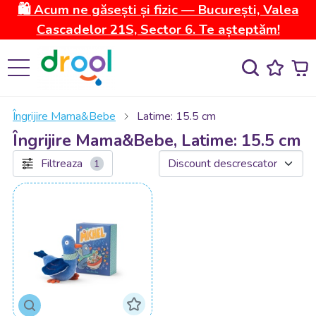
🛍️ Acum ne găsești și fizic — București, Valea
Cascadelor 21S, Sector 6. Te așteptăm!
Îngrijire Mama&Bebe
Latime: 15.5 cm
Îngrijire Mama&Bebe, Latime: 15.5 cm
Filtreaza
1