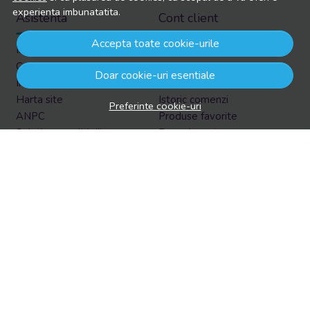
experienta imbunatatita.
Asistenta
Cont client
Accepta toate cookie-urile
Informatii legale
Contul meu
Contacteaza-ne
Inregistrare
Doar cookie-uri esentiale
Intrebari frecvente
Recuperare parola
Harta site
Istoric comenzi
Preferinte cookie-uri
ANPC
Produse favorite
Solutionarea litigiilor
Formular retur
Retur in EasyBox
Aboneaza-te la newsletter
Vrei sa afli prin email despre reduceri si promotii?
Aboneaza-te acum la newsletter si fii la curent cu tot ce e
nou!
Email