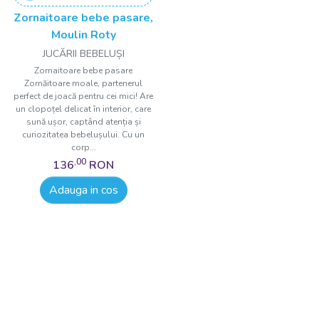
Zornaitoare bebe pasare,
Moulin Roty
JUCĂRII BEBELUȘI
Zornaitoare bebe pasare
Zornăitoare moale, partenerul
perfect de joacă pentru cei mici! Are
un clopoțel delicat în interior, care
sună ușor, captând atenția și
curiozitatea bebelușului. Cu un
corp...
,00
136
RON
Adauga in cos