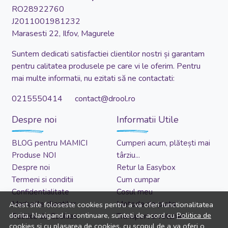
RO28922760
J2011001981232
Marasesti 22, Ilfov, Magurele
Suntem dedicati satisfactiei clientilor nostri și garantam
pentru calitatea produsele pe care vi le oferim. Pentru
mai multe informatii, nu ezitati să ne contactati:
0215550414 contact@drool.ro
Despre noi
Informatii Utile
BLOG pentru MAMICI
Cumperi acum, plătești mai
Produse NOI
târziu...
Despre noi
Retur la Easybox
Termeni si conditii
Cum cumpar
Confidentialitate
Cosul meu
Marturiile clientilor
Metode de plata
Acest site foloseste cookies pentru a va oferi functionalitatea
dorita. Navigand in continuare, sunteti de acord cu
Politica de
Politica de Cookies
Transport si retururi
cookies
si cu plasarea de cookies, cu scopul de a va oferi o