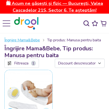
🛍️ Acum ne găsești și fizic — București, Valea
Cascadelor 21S, Sector 6. Te așteptăm!
Îngrijire Mama&Bebe
Tip produs: Manusa pentru baita
Îngrijire Mama&Bebe, Tip produs:
Manusa pentru baita
Filtreaza
1