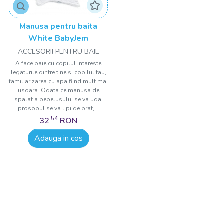
Manusa pentru baita
White BabyJem
ACCESORII PENTRU BAIE
A face baie cu copilul intareste
legaturile dintre tine si copilul tau,
familiarizarea cu apa fiind mult mai
usoara. Odata ce manusa de
spalat a bebelusului se va uda,
prosopul se va lipi de brat,...
,54
32
RON
Adauga in cos