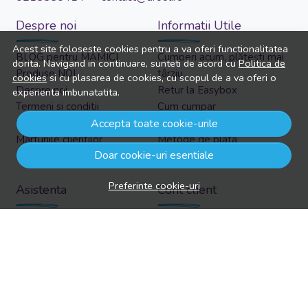
Despre noi
Informatii Utile
Acest site foloseste cookies pentru a va oferi functionalitatea
BLOG pentru MAMICI
Cumperi acum, plătești mai
dorita. Navigand in continuare, sunteti de acord cu
Politica de
Produse NOI
târziu...
cookies
si cu plasarea de cookies, cu scopul de a va oferi o
Despre noi
Retur la Easybox
experienta imbunatatita.
Termeni si conditii
Cum cumpar
Confidentialitate
Cosul meu
Accepta toate cookie-urile
Marturiile clientilor
Metode de plata
Doar cookie-uri esentiale
Politica de Cookies
Transport si retururi
Preferinte cookie-uri
Asistenta
Cont client
Informatii legale
Contul meu
Contacteaza-ne
Inregistrare
Intrebari frecvente
Recuperare parola
Harta site
Istoric comenzi
ANPC
Produse favorite
Solutionarea litigiilor
Formular retur